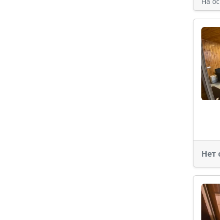
На о
Нет 