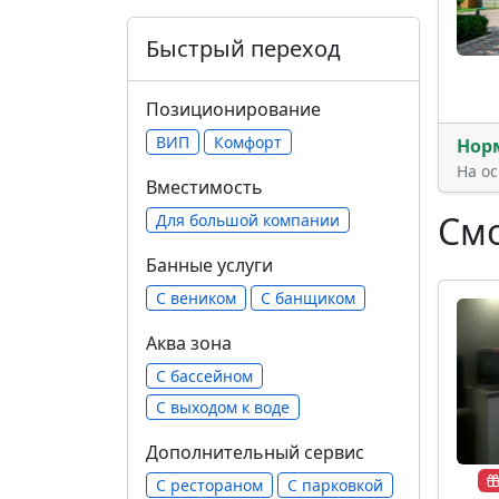
Быстрый переход
Позиционирование
ВИП
Комфорт
Нор
На о
Вместимость
Смо
Для большой компании
Банные услуги
С веником
С банщиком
Аква зона
С бассейном
С выходом к воде
Дополнительный сервис
С рестораном
С парковкой