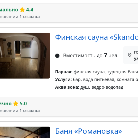
мально
4.4
сновании
1 отзыва
Финская сауна «Skando
г
7
Вместимость до
чел.
у
Парная:
финская сауна, турецкая баня
Услуги:
бар, вода питьевая, комната 
Аква зона:
душ, ведро-водопад
ично
5.0
сновании
1 отзыва
Баня «Романовка»