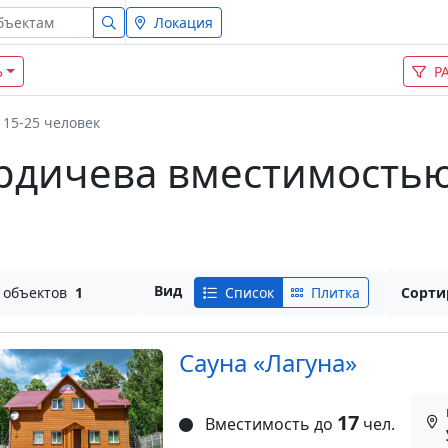
Локация
Ь
Р
15-25 человек
рдичева вместимостью 
Вид
 объектов
1
Список
Плитка
Сорти
Сауна «Лагуна»
17
Вместимость до
чел.