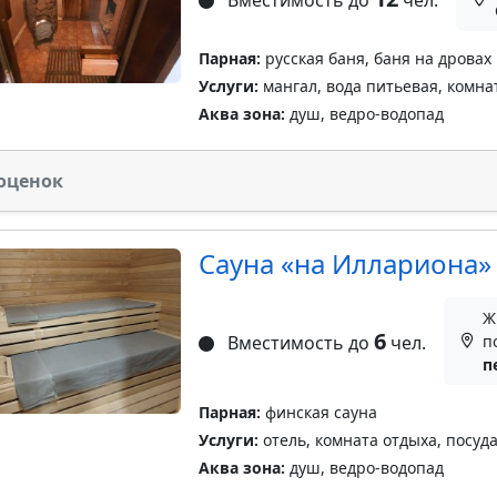
Вместимость до
чел.
Парная:
русская баня, баня на дровах
Услуги:
мангал, вода питьевая, комна
Аква зона:
душ, ведро-водопад
оценок
Сауна «на Иллариона»
Ж
6
Вместимость до
чел.
п
п
Парная:
финская сауна
Услуги:
отель, комната отдыха, посуд
Аква зона:
душ, ведро-водопад