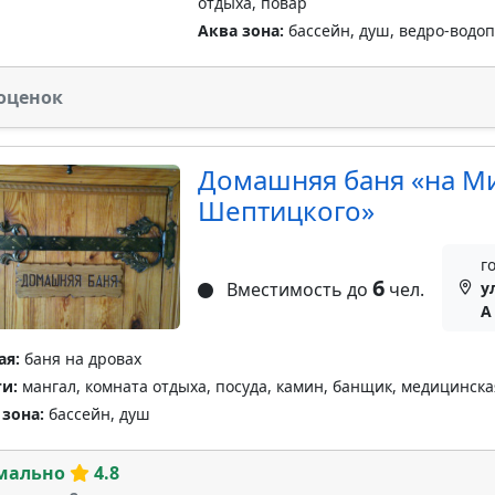
отдыха, повар
Аква зона:
бассейн, душ, ведро-водо
оценок
Домашняя баня «на М
Шептицкого»
г
6
Вместимость до
чел.
у
A
ая:
баня на дровах
ги:
мангал, комната отдыха, посуда, камин, банщик, медицинск
 зона:
бассейн, душ
мально
4.8