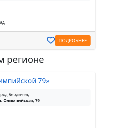
пад
ПОДРОБНЕЕ
м регионе
импийской 79»
ород Бердичев,
л. Олимпийская, 79