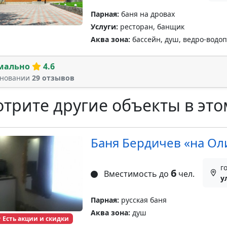
Парная:
баня на дровах
Услуги:
ресторан, банщик
Аква зона:
бассейн, душ, ведро-водо
мально
4.6
сновании
29 отзывов
трите другие объекты в это
Баня Бердичев «на Ол
г
6
Вместимость до
чел.
у
Парная:
русская баня
Аква зона:
душ
Есть акции и скидки