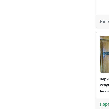
Нет 
Парн
Услу
Аква
Нор