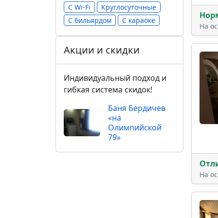
С Wi-Fi
Круглосуточные
Нор
С бильярдом
С караоке
На о
Акции и скидки
Индивидуальный подход и
гибкая система скидок!
Баня Бердичев
«на
Олимпийской
79»
Отл
На о