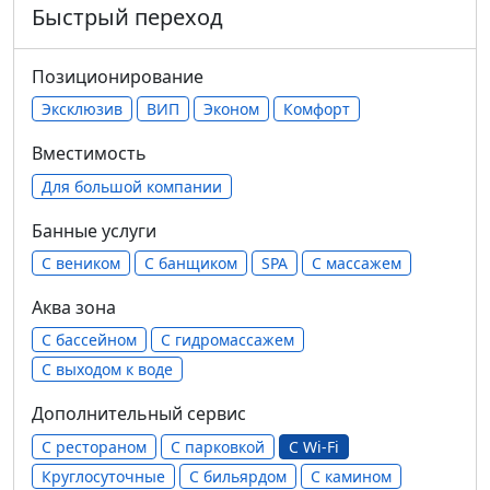
Быстрый переход
Позиционирование
Эксклюзив
ВИП
Эконом
Комфорт
Вместимость
Для большой компании
Банные услуги
С веником
С банщиком
SPA
С массажем
Аква зона
С бассейном
С гидромассажем
С выходом к воде
Дополнительный сервис
С рестораном
С парковкой
С Wi-Fi
Круглосуточные
С бильярдом
С камином