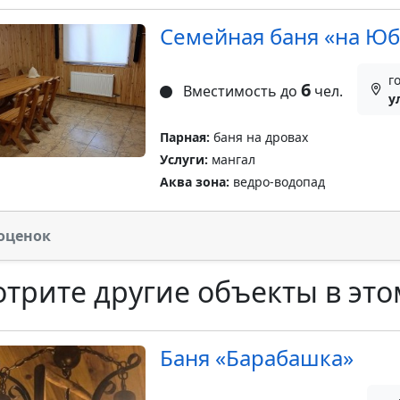
Семейная баня «на Юб
г
6
Вместимость до
чел.
у
Парная:
баня на дровах
Услуги:
мангал
Аква зона:
ведро-водопад
оценок
трите другие объекты в это
Баня «Барабашка»