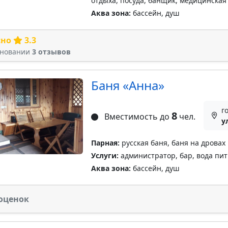
отдыха, посуда, банщик, медицинска
Аква зона:
бассейн, душ
сно
3.3
сновании
3 отзывов
Баня «Анна»
г
8
Вместимость до
чел.
у
Парная:
русская баня, баня на дровах
Услуги:
администратор, бар, вода пит
Аква зона:
бассейн, душ
оценок