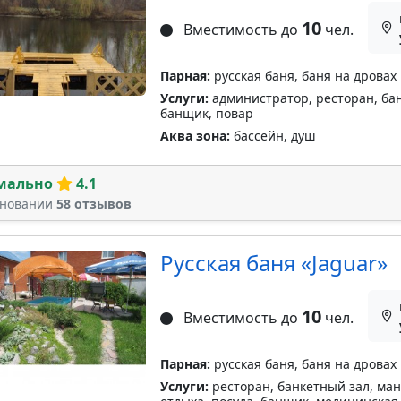
10
Вместимость до
чел.
Парная:
русская баня, баня на дровах
Услуги:
администратор, ресторан, банк
банщик, повар
Аква зона:
бассейн, душ
мально
4.1
сновании
58 отзывов
Русская баня «Jaguar»
10
Вместимость до
чел.
Парная:
русская баня, баня на дровах
Услуги:
ресторан, банкетный зал, манг