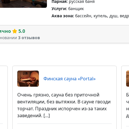
Парная:
русская баня
Услуги:
банщик
Аква зона:
бассейн, купель, душ, вед
ично
5.0
сновании
3 отзывов
Финская сауна «Portal»
Очень грязно, сауна без приточной
Б
вентиляции, без вытяжки. В сауне гвозди
ч
торчат. Праздник испорчен из-за таких
н
заведений. [...]
д