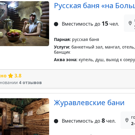
Русская баня «на Бол
15
Вместимость до
чел.
Парная:
русская баня
Услуги:
банкетный зал, мангал, отель,
банщик
Аква зона:
купель, душ, выход к озеру
сно
3.8
сновании
4 отзывов
Журавлевские бани
г
8
Вместимость до
чел.
2