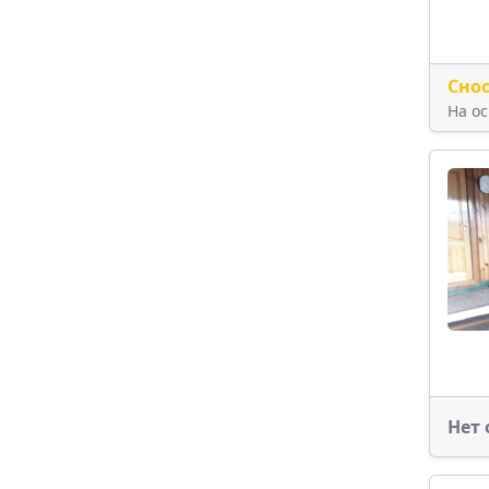
Сно
На о
Нет 