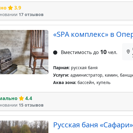
сно
3.9
сновании
17 отзывов
«SPA комплекс» в Опе
10
Вместимость до
чел.
Парная:
русская баня
Услуги:
администратор, камин, банщи
Аква зона:
бассейн, купель
мально
4.4
сновании
15 отзывов
Русская баня «Сафари»