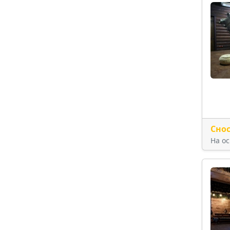
Сно
На о