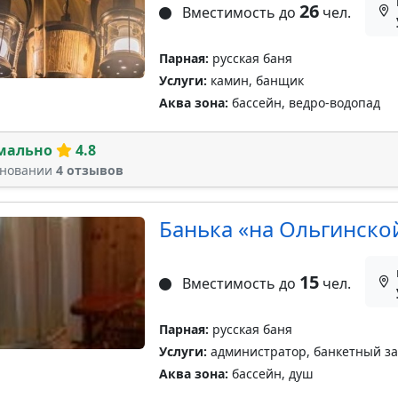
26
Вместимость до
чел.
Парная:
русская баня
Услуги:
камин, банщик
Аква зона:
бассейн, ведро-водопад
мально
4.8
сновании
4 отзывов
Банька «на Ольгинско
15
Вместимость до
чел.
Парная:
русская баня
Услуги:
администратор, банкетный зал
Аква зона:
бассейн, душ