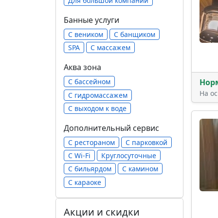
Для большой компании
Банные услуги
С веником
С банщиком
SPA
С массажем
Аква зона
Нор
С бассейном
На о
С гидромассажем
С выходом к воде
Дополнительный сервис
С рестораном
С парковкой
С Wi-Fi
Круглосуточные
С бильярдом
С камином
С караоке
Акции и скидки