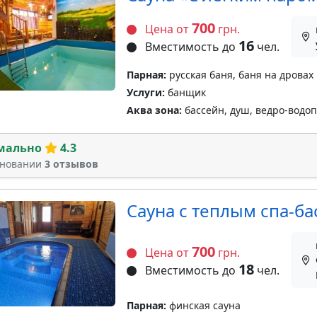
700
Цена от
грн.
16
Вместимость до
чел.
Парная:
русская баня, баня на дровах
Услуги:
банщик
Аква зона:
бассейн, душ, ведро-водо
мально
4.3
сновании
3 отзывов
Сауна с теплым спа-ба
700
Цена от
грн.
18
Вместимость до
чел.
Парная:
финская сауна