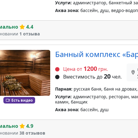
Услуги:
администратор, банкетный за
Аква зона:
бассейн, душ, ведро-водоп
мально
4.4
сновании
1 отзыва
Банный комплекс «Ба
1200
Цена от
грн.
20
Вместимость до
чел.
Парная:
русская баня, баня на дровах,
Услуги:
администратор, ресторан, ман
Есть видео
камин, банщик
Аква зона:
бассейн, душ
мально
4.9
сновании
38 отзывов