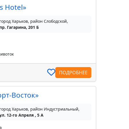
s Hotel»
город Харьков, район Слободской,
пр. Гагарина, 201 Б
тивоток
ПОДРОБНЕЕ
рт-Восток»
город Харьков, район Индустриальный,
ул. 12-го Апреля , 5 А
а