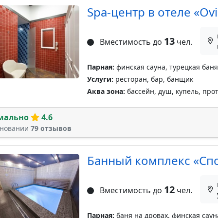
Spa-центр в отеле «Ovi
13
Вместимость до
чел.
Парная:
финская сауна, турецкая баня
Услуги:
ресторан, бар, банщик
Аква зона:
бассейн, душ, купель, про
мально
4.6
сновании
79 отзывов
Банный комплекс «Спо
12
Вместимость до
чел.
Парная:
баня на дровах, финская саун