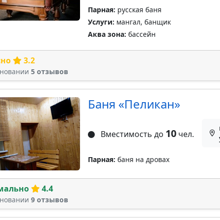
Парная:
русская баня
Услуги:
мангал, банщик
Аква зона:
бассейн
сно
3.2
сновании
5 отзывов
Баня «Пеликан»
10
Вместимость до
чел.
Парная:
баня на дровах
мально
4.4
сновании
9 отзывов