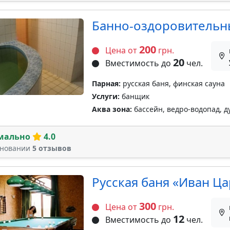
Банно-оздоровительны
200
Цена от
грн.
20
Вместимость до
чел.
Парная:
русская баня, финская сауна
Услуги:
банщик
Аква зона:
бассейн, ведро-водопад, 
мально
4.0
сновании
5 отзывов
Русская баня «Иван Ц
300
Цена от
грн.
12
Вместимость до
чел.