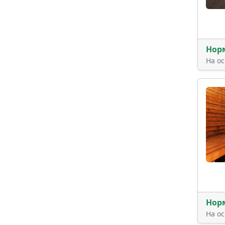
Нор
На о
Нор
На о