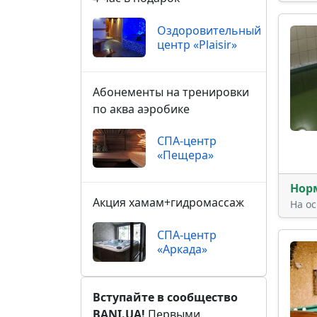
Оздоровительный
центр «Plaisir»
Абонементы на тренировки
по аква аэробике
СПА-центр
«Пещера»
Нор
Акция хамам+гидромассаж
На о
СПА-центр
«Аркада»
Вступайте в сообщество
BANI.UA!
Первыми