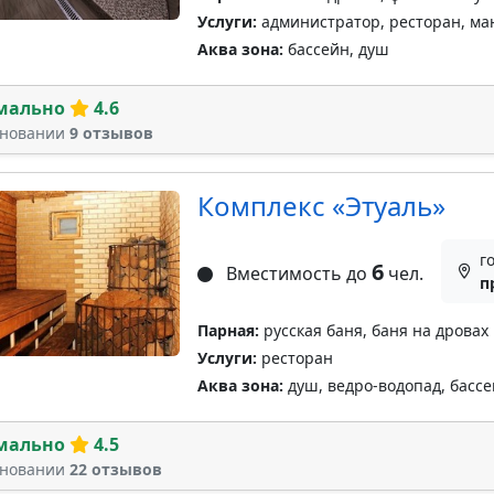
Услуги:
администратор, ресторан, ман
Аква зона:
бассейн, душ
мально
4.6
сновании
9 отзывов
Комплекс «Этуаль»
г
6
Вместимость до
чел.
п
Парная:
русская баня, баня на дровах
Услуги:
ресторан
Аква зона:
душ, ведро-водопад, бассе
мально
4.5
сновании
22 отзывов