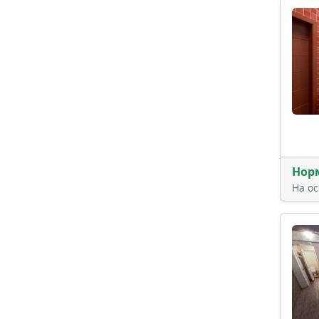
Нор
На о