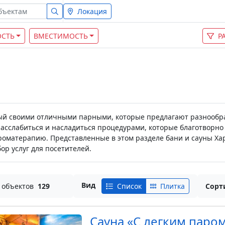
Локация
СТЬ
ВМЕСТИМОСТЬ
Р
ный своими отличными парными, которые предлагают разнообра
расслабиться и насладиться процедурами, которые благотворно 
ароматерапию. Представленные в этом разделе бани и сауны Х
р услуг для посетителей.
Вид
 объектов
129
Список
Плитка
Сорт
Сауна «С легким паро