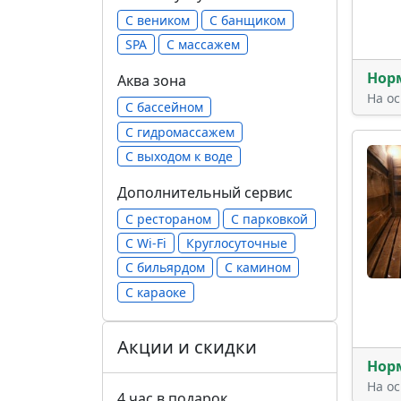
С веником
С банщиком
SPA
С массажем
Нор
Аква зона
На о
С бассейном
С гидромассажем
С выходом к воде
Дополнительный сервис
С рестораном
С парковкой
С Wi-Fi
Круглосуточные
С бильярдом
С камином
С караоке
Акции и скидки
Нор
На о
4 час в подарок