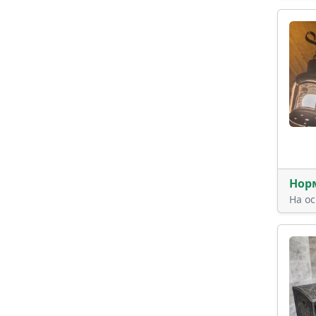
Нор
На о