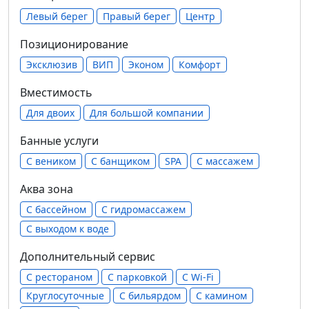
Левый берег
Правый берег
Центр
Позиционирование
Эксклюзив
ВИП
Эконом
Комфорт
Вместимость
Для двоих
Для большой компании
Банные услуги
С веником
С банщиком
SPA
С массажем
Аква зона
С бассейном
С гидромассажем
С выходом к воде
Дополнительный сервис
С рестораном
С парковкой
С Wi-Fi
Круглосуточные
С бильярдом
С камином