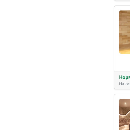
Нор
На о