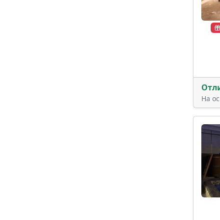
Отл
На о