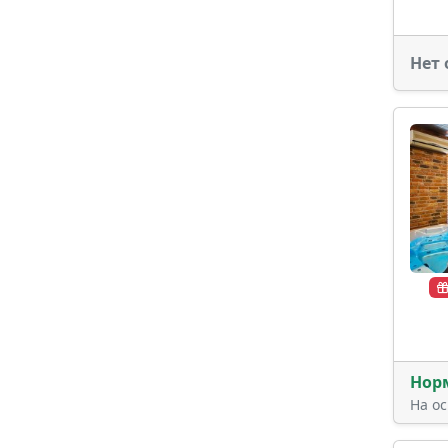
Нет 
Нор
На о