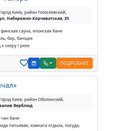
город Киев, район Голосеевский,
ул. Набережно-Корчеватская, 35
 финская сауна, японская баня
ль, бар, банщик
к озеру / реке
ПОДРОБНЕЕ
ичал»
город Киев, район Оболонский,
залив Верблюд
 чан баня
ода питьевая, комната отдыха, посуда,