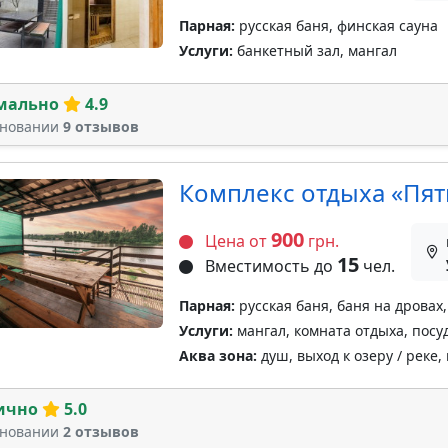
Парная:
русская баня, финская сауна
Услуги:
банкетный зал, мангал
мально
4.9
сновании
9 отзывов
Комплекс отдыха «Пят
900
Цена от
грн.
15
Вместимость до
чел.
Парная:
русская баня, баня на дровах,
Услуги:
мангал, комната отдыха, посу
Аква зона:
душ, выход к озеру / реке,
ично
5.0
сновании
2 отзывов