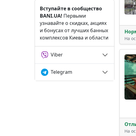
Вступайте в сообщество
BANI.UA!
Первыми
узнавайте о скидках, акциях
и бонусах от лучших банных
Нор
комплексов Киева и области
На о
Viber
Telegram
Отл
На о