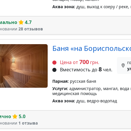
Аква зона:
душ, выход к озеру / реке,
мально
4.7
сновании
28 отзывов
Баня «на Бориспольск
700
Цена от
грн.
г
8
у
Вместимость до
чел.
Парная:
русская баня
Услуги:
администратор, мангал, вода 
медицинская помощь
Аква зона:
душ, ведро-водопад
ично
5.0
сновании
1 отзыва