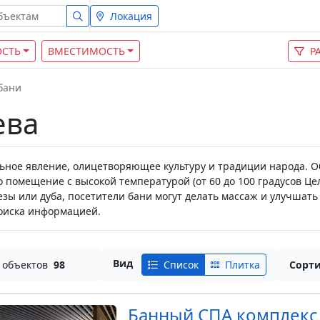
Локация
СТЬ
ВМЕСТИМОСТЬ
Р
бани
ева
альное явление, олицетворяющее культуру и традиции народа.
о помещение с высокой температурой (от 60 до 100 градусов Цел
езы или дуба, посетители бани могут делать массаж и улучшат
поиска информацией.
Вид
 объектов
98
Список
Плитка
Сорти
Банный СПА комплекс 