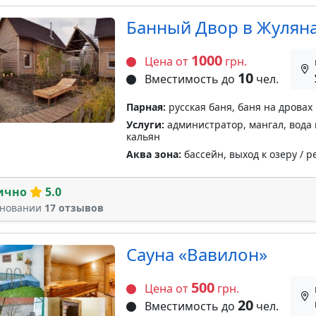
Банный Двор в Жулян
1000
Цена от
грн.
10
Вместимость до
чел.
Парная:
русская баня, баня на дровах
Услуги:
администратор, мангал, вода 
кальян
Аква зона:
бассейн, выход к озеру / р
ично
5.0
сновании
17 отзывов
Сауна «Вавилон»
500
Цена от
грн.
20
Вместимость до
чел.