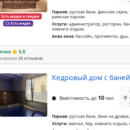
Парная:
русская баня, финская сауна,
Есть акции и скидки
римская парная
Есть видео
Услуги:
администратор, ресторан, банк
комната отдыха
Аква зона:
бассейн, противоток, душ,
ично
5.0
сновании
25 отзывов
Кедровый дом с баней
10
Вместимость до
чел.
Парная:
русская баня, баня на дровах,
Услуги:
мангал, бар, комната отдыха,