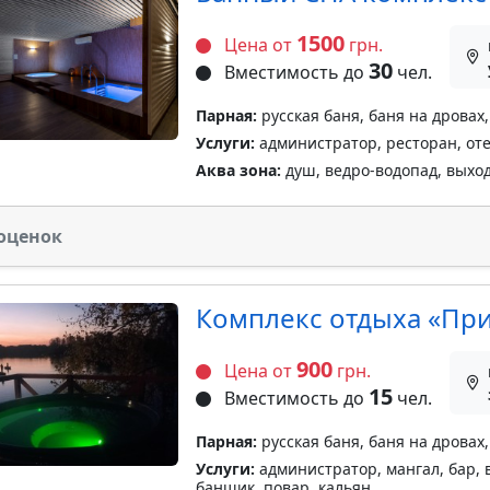
1500
Цена от
грн.
30
Вместимость до
чел.
Парная:
русская баня, баня на дровах,
Услуги:
администратор, ресторан, оте
Аква зона:
душ, ведро-водопад, выход 
оценок
Комплекс отдыха «Пр
900
Цена от
грн.
15
Вместимость до
чел.
Парная:
русская баня, баня на дровах,
Услуги:
администратор, мангал, бар, в
банщик, повар, кальян