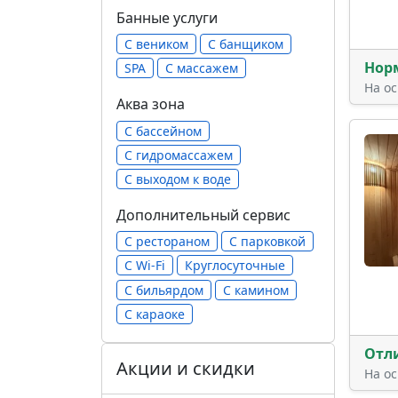
Банные услуги
С веником
С банщиком
Нор
SPA
С массажем
На о
Аква зона
С бассейном
С гидромассажем
С выходом к воде
Дополнительный сервис
С рестораном
С парковкой
С Wi-Fi
Круглосуточные
С бильярдом
С камином
С караоке
Отл
Акции и скидки
На о