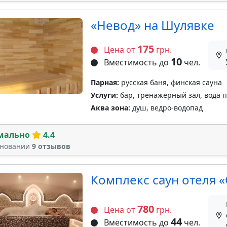
«Невод» на Шулявке
175
Цена от
грн.
10
Вместимость до
чел.
Парная:
русская баня, финская сауна
Услуги:
бар, тренажерный зал, вода п
Аква зона:
душ, ведро-водопад
мально
4.4
сновании
9 отзывов
Комплекс саун отеля 
780
Цена от
грн.
44
Вместимость до
чел.