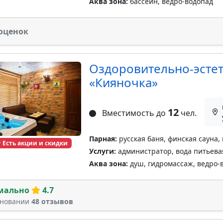
Аква зона:
бассейн, ведро-водопад
оценок
Оздоровительно-эсте
«Кияночка»
12
Вместимость до
чел.
Парная:
русская баня, финская сауна,
Есть акции и скидки
Услуги:
администратор, вода питьевая
Аква зона:
душ, гидромассаж, ведро-
мально
4.7
сновании
48 отзывов