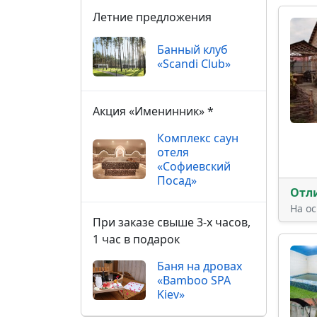
Летние предложения
Банный клуб
«Scandi Club»
Акция «Именинник» *
Комплекс саун
отеля
«Софиевский
Посад»
Отл
На о
При заказе свыше 3-х часов,
1 час в подарок
Баня на дровах
«Bamboo SPA
Kiev»