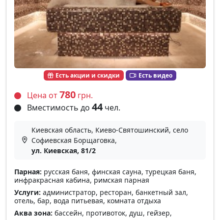
Есть акции и скидки
Есть видео
780
Цена от
грн.
44
Вместимость до
чел.
Киевская область, Киево-Святошинский, село
Софиевская Борщаговка,
ул. Киевская, 81/2
Парная:
русская баня, финская сауна, турецкая баня,
инфракрасная кабина, римская парная
Услуги:
администратор, ресторан, банкетный зал,
отель, бар, вода питьевая, комната отдыха
Аква зона:
бассейн, противоток, душ, гейзер,