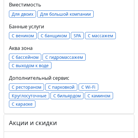
Вместимость
Для двоих
Для большой компании
Банные услуги
С веником
С банщиком
SPA
С массажем
Аква зона
С бассейном
С гидромассажем
С выходом к воде
Дополнительный сервис
С рестораном
С парковкой
С Wi-Fi
Круглосуточные
С бильярдом
С камином
С караоке
Акции и скидки