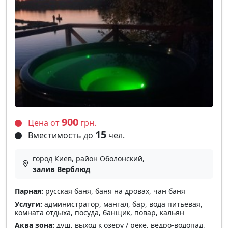
900
Цена от
грн.
15
Вместимость до
чел.
город Киев, район Оболонский,
залив Верблюд
Парная:
русская баня, баня на дровах, чан баня
Услуги:
администратор, мангал, бар, вода питьевая,
комната отдыха, посуда, банщик, повар, кальян
Аква зона:
душ, выход к озеру / реке, ведро-водопад,