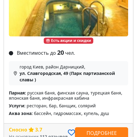
Есть акции и скидки
20
Вместимость до
чел.
город Киев, район Дарницкий,
ул. Славгородская, 49 (Парк партизанской
славы )
Парная:
русская баня, финская сауна, турецкая баня,
японская баня, инфракрасная кабина
Услуги:
ресторан, бар, банщик, солярий
Аква зона:
бассейн, гидромассаж, купель, душ
Сносно
3.7
ПОДРОБНЕЕ
На основании
112 отзывов