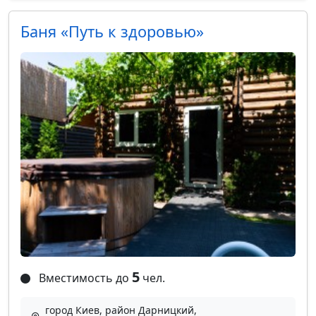
Баня «Путь к здоровью»
5
Вместимость до
чел.
город Киев, район Дарницкий,