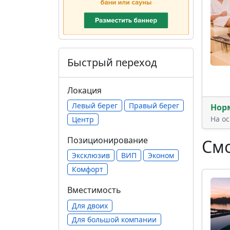
Быстрый переход
Локация
Левый берег
Правый берег
Нор
На о
Центр
Позиционирование
Смо
Эксклюзив
ВИП
Эконом
Комфорт
Вместимость
Для двоих
Для большой компании