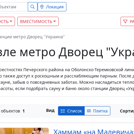
Локация
СТЬ
ВМЕСТИМОСТЬ
Р
танции метро Дворец "Украина"
зле метро Дворец "Укр
рестностях Печерского района на Оболонско-Теремковской лин
 также доступ к роскошным и расслабляющим парным. После до
сауне, забыв о повседневных заботах. Можно насладиться теп
асоты, если подобрать сауну и баню около станции Дворец «Укр
Вид
 объектов
1
Список
Плитка
Сорти
Хаммам «на Малевича