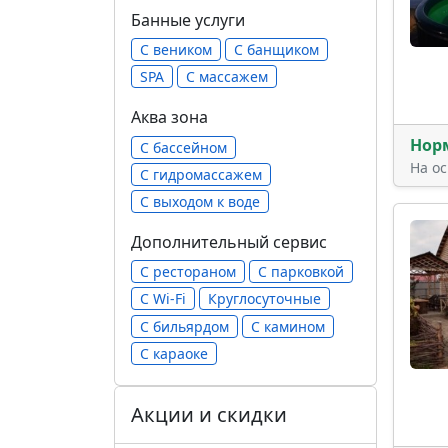
Банные услуги
С веником
С банщиком
SPA
С массажем
Аква зона
Нор
С бассейном
На о
С гидромассажем
С выходом к воде
Дополнительный сервис
С рестораном
С парковкой
С Wi-Fi
Круглосуточные
С бильярдом
С камином
С караоке
Акции и скидки