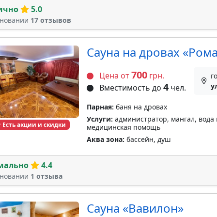
ично
5.0
сновании
17 отзывов
Сауна на дровах «Ром
700
Цена от
грн.
г
4
у
Вместимость до
чел.
Парная:
баня на дровах
Услуги:
администратор, мангал, вода 
Есть акции и скидки
медицинская помощь
Аква зона:
бассейн, душ
мально
4.4
сновании
1 отзыва
Сауна «Вавилон»