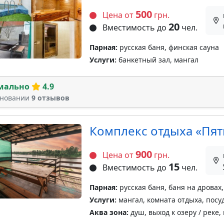
500
Цена от
грн.
20
Вместимость до
чел.
Парная:
русская баня, финская сауна
Услуги:
банкетный зал, мангал
мально
4.9
сновании
9 отзывов
Комплекс отдыха «Пят
900
Цена от
грн.
15
Вместимость до
чел.
Парная:
русская баня, баня на дровах,
Услуги:
мангал, комната отдыха, посу
Аква зона:
душ, выход к озеру / реке,