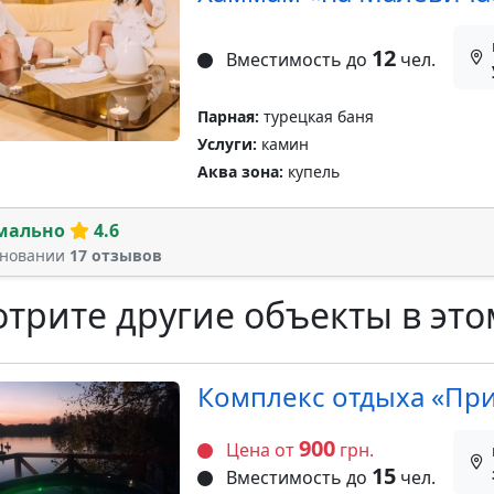
12
Вместимость до
чел.
Парная:
турецкая баня
Услуги:
камин
Аква зона:
купель
мально
4.6
сновании
17 отзывов
трите другие объекты в это
Комплекс отдыха «Пр
900
Цена от
грн.
15
Вместимость до
чел.