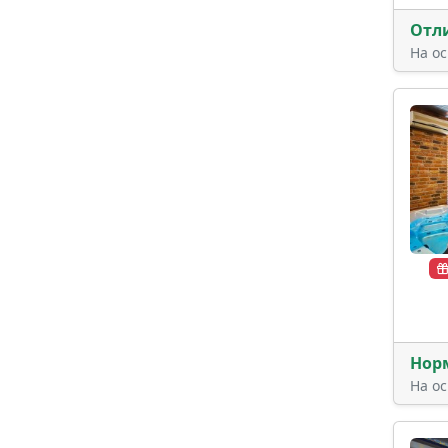
Отл
На о
Нор
На о