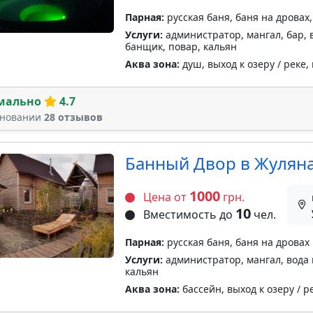
Парная:
русская баня, баня на дровах,
Услуги:
администратор, мангал, бар, в
банщик, повар, кальян
Аква зона:
душ, выход к озеру / реке,
мально
4.7
сновании
28 отзывов
Банный Двор в Жулян
1000
Цена от
грн.
10
Вместимость до
чел.
Парная:
русская баня, баня на дровах
Услуги:
администратор, мангал, вода 
кальян
Аква зона:
бассейн, выход к озеру / р