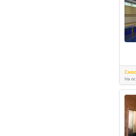
Сно
На о