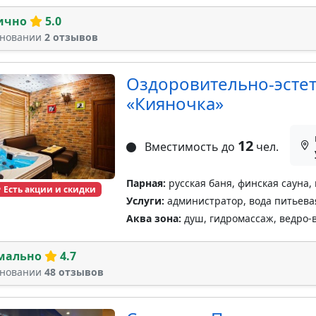
ично
5.0
сновании
2 отзывов
Оздоровительно-эсте
«Кияночка»
12
Вместимость до
чел.
Парная:
русская баня, финская сауна,
Есть акции и скидки
Услуги:
администратор, вода питьевая
Аква зона:
душ, гидромассаж, ведро-
мально
4.7
сновании
48 отзывов