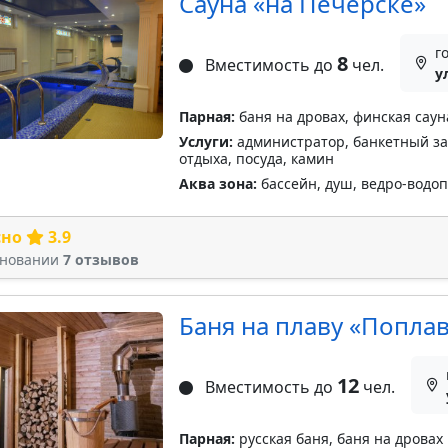
Сауна «на Печерске»
г
8
Вместимость до
чел.
у
Парная:
баня на дровах, финская саун
Услуги:
администратор, банкетный зал
отдыха, посуда, камин
Аква зона:
бассейн, душ, ведро-водо
сно
3.9
сновании
7 отзывов
Баня на плаву «Попла
12
Вместимость до
чел.
Парная:
русская баня, баня на дровах