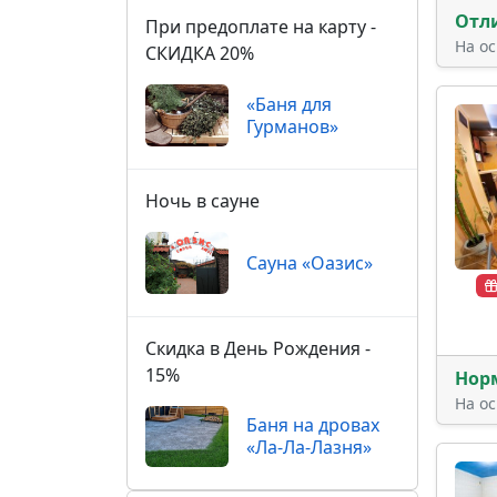
Отл
При предоплате на карту -
На о
СКИДКА 20%
«Баня для
Гурманов»
Ночь в сауне
Сауна «Оазис»
Скидка в День Рождения -
15%
Нор
На о
Баня на дровах
«Ла-Ла-Лазня»