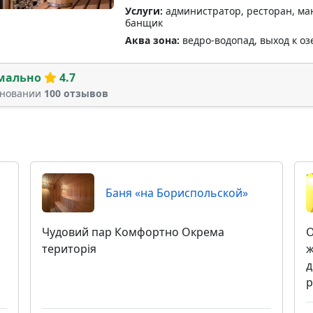
Услуги:
администратор, ресторан, ман
банщик
Аква зона:
ведро-водопад, выход к озе
мально
4.7
сновании
100 отзывов
Баня «на Бориспольской»
Чудовий пар Комфортно Окрема
О
територія
ж
д
р