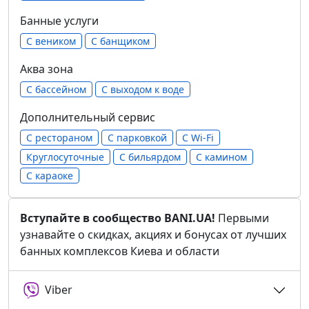
Банные услуги
С веником
С банщиком
Аква зона
С бассейном
С выходом к воде
Дополнительный сервис
С рестораном
С парковкой
С Wi-Fi
Круглосуточные
С бильярдом
С камином
С караоке
Вступайте в сообщество BANI.UA!
Первыми
узнавайте о скидках, акциях и бонусах от лучших
банных комплексов Киева и области
Viber