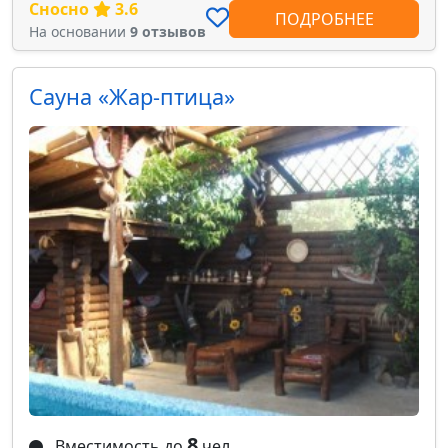
Сносно
3.6
ПОДРОБНЕЕ
На основании
9 отзывов
Сауна «Жар-птица»
8
Вместимость до
чел.