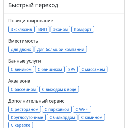
Быстрый переход
Позиционирование
Эксклюзив
ВИП
Эконом
Комфорт
Вместимость
Для двоих
Для большой компании
Банные услуги
С веником
С банщиком
SPA
С массажем
Аква зона
С бассейном
С выходом к воде
Дополнительный сервис
С рестораном
С парковкой
С Wi-Fi
Круглосуточные
С бильярдом
С камином
С караоке