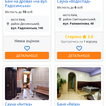
Бані на дровах «на вул.
Сауна «Водоспад»
Радосинська»
6
Місткість до
осіб
10
Місткість до
осіб
місто Київ,
район Святошинський,
місто Київ,
вул. Рахманінова, 48
район Деснянський,
вул. Радосинська, 140
Стерпно
3.0
Нема оцінок
Грунтуючись на
1 відгуку
ДЕТАЛЬНІШЕ
ДЕТАЛЬНІШЕ
Сауна «Антіка»
Баня «Relax»