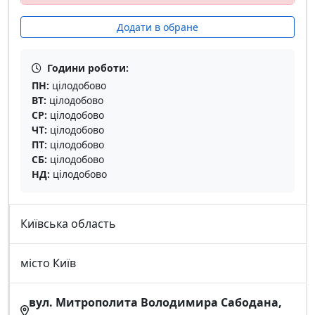
Додати в обране
Години роботи:
ПН:
цілодобово
ВТ:
цілодобово
СР:
цілодобово
ЧТ:
цілодобово
ПТ:
цілодобово
СБ:
цілодобово
НД:
цілодобово
Київська область
місто Київ
вул. Митрополита Володимира Сабодана,