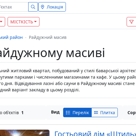
Локація
МІСТКІСТЬ
ький район
Райдужний масив
Райдужному масиві
ьний житловий квартал, побудований у стилі баварської архітек
тими парками і численними магазинами та кафе. У цьому райо
го дня. Відвідування лазні або сауни в Райдужному масиві стан
дний варіант закладу в цьому розділі.
Вид
о об'єктів
1
Перелік
Плитка
Сор
Гостьовий дім «Штиль