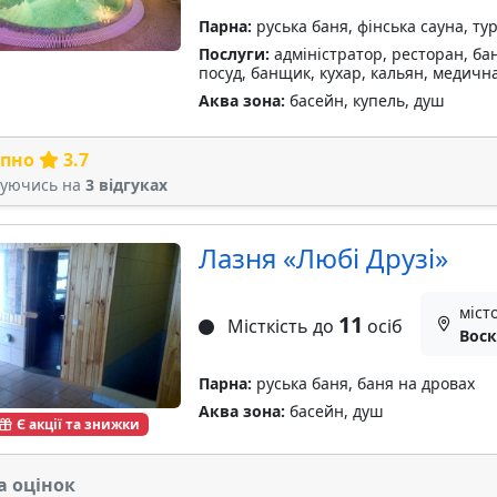
Парна:
руська баня, фінська сауна, ту
Послуги:
адміністратор, ресторан, бан
посуд, банщик, кухар, кальян, медичн
Аква зона:
басейн, купель, душ
рпно
3.7
туючись на
3 відгуках
Лазня «Любі Друзі»
міст
11
Місткість до
осіб
Воск
Парна:
руська баня, баня на дровах
Аква зона:
басейн, душ
Є акції та знижки
а оцінок