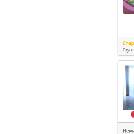
Сте
Грун
Нем