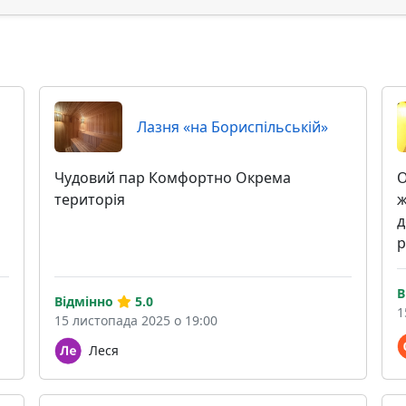
Лазня «на Бориспільській»
Чудовий пар Комфортно Окрема
О
територія
ж
д
р
В
Відмінно
5.0
1
15 листопада 2025 о 19:00
Леся