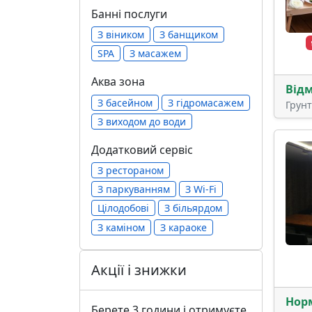
Банні послуги
З віником
З банщиком
SPA
З масажем
Аква зона
Від
З басейном
З гідромасажем
Грун
З виходом до води
Додатковий сервіс
З рестораном
З паркуванням
З Wi-Fi
Цілодобові
З більярдом
З каміном
З караоке
Акції і знижки
Нор
Берете 3 години і отримуєте