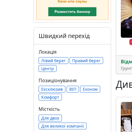
Швидкий перехід
Локація
Лівий берег
Правий берег
Від
Грун
Центр
Позиціонування
Див
Ексклюзив
ВІП
Економ
Комфорт
Місткість
Для двох
Для великої компанії