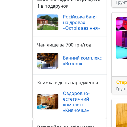
Грун
1 в подарунок
Російська баня
на дровах
«Острів везіння»
Чан лише за 700 грн/год
Банний комплекс
«Broom»
Сте
Знижка в день народження
Грун
Оздоровчо-
естетичний
комплекс
«Кияночка»