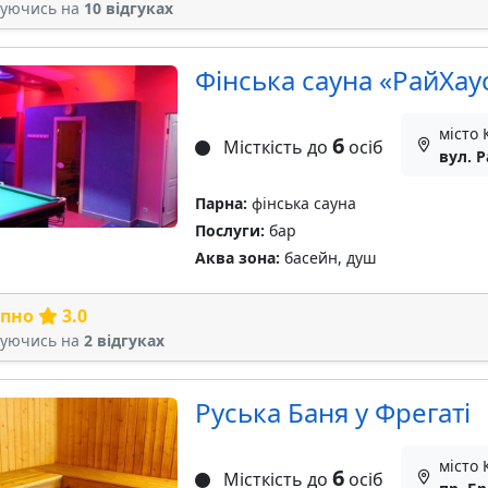
туючись на
10 відгуках
Фінська сауна «РайХау
місто 
6
Місткість до
осіб
вул. 
Парна:
фінська сауна
Послуги:
бар
Аква зона:
басейн, душ
рпно
3.0
туючись на
2 відгуках
Руська Баня у Фрегаті
місто 
6
Місткість до
осіб