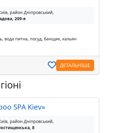
Київ, район Дніпровський,
адова, 209-я
ь, вода питна, посуд, банщик, кальян
ДЕТАЛЬНІШЕ
гіоні
oo SPA Kiev»
Київ, район Дніпровський,
Мостищенська, 8