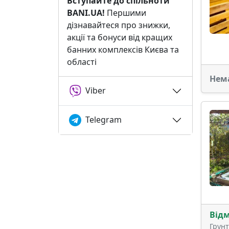
Вступайте до спільноти
BANI.UA!
Першими
дізнавайтеся про знижки,
акції та бонуси від кращих
банних комплексів Києва та
області
Нем
Viber
Telegram
Від
Грун