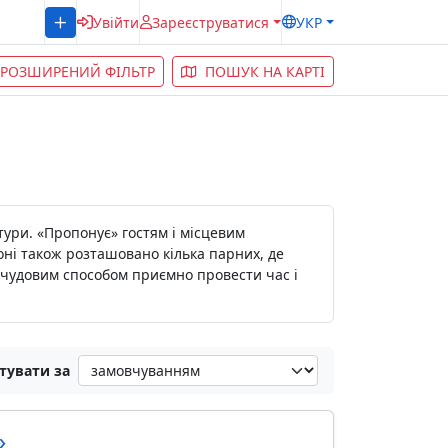
Увійти
Зареєструватися
УКР
РОЗШИРЕНИЙ ФІЛЬТР
ПОШУК НА КАРТІ
тури. «Пропонує» гостям і місцевим
ні також розташовано кілька парних, де
е чудовим способом приємно провести час і
тувати за
»