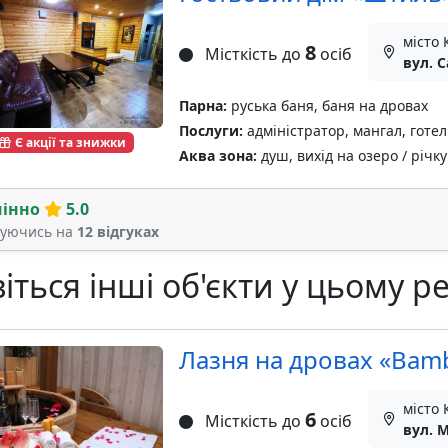
місто 
8
Місткість до
осіб
вул. С
Парна:
руська баня, баня на дровах
Послуги:
адміністратор, мангал, готел
Є акції та знижки
Аква зона:
душ, вихід на озеро / річку
мінно
5.0
туючись на
12 відгуках
іться інші об'єкти у цьому ре
Лазня на дровах «Bamb
місто 
6
Місткість до
осіб
вул. 