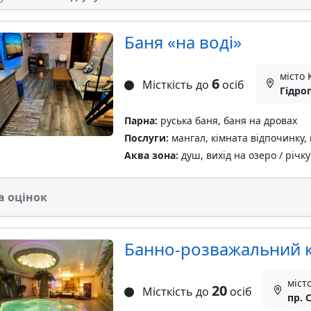
Баня «на воді»
місто 
6
Місткість до
осіб
Гідро
Парна:
руська баня, баня на дровах
Послуги:
мангал, кімната відпочинку, 
Аква зона:
душ, вихід на озеро / річку
а оцінок
Банно-розважальний к
міст
20
Місткість до
осіб
пр. 