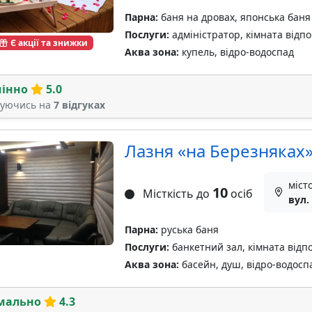
Парна:
баня на дровах, японська баня
Послуги:
адміністратор, кімната відпо
Є акції та знижки
Аква зона:
купель, відро-водоспад
мінно
5.0
туючись на
7 відгуках
Лазня «на Березняках
міст
10
Місткість до
осіб
вул.
Парна:
руська баня
Послуги:
банкетний зал, кімната відп
Аква зона:
басейн, душ, відро-водосп
мально
4.3