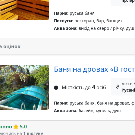
пр. Б
Парна:
руська баня
Послуги:
ресторан, бар, банщик
Аква зона:
вихід на озеро / річку, душ
а оцінок
Баня на дровах «В гост
місто 
4
Місткість до
осіб
Русані
Парна:
руська баня, баня на дровах, ф
Аква зона:
басейн, купель, душ
мінно
5.0
туючись на
1 відгуку