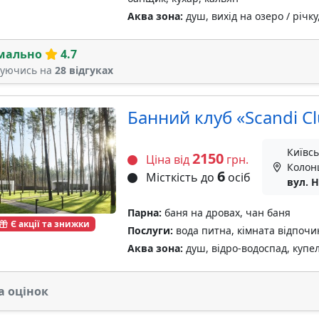
Аква зона:
душ, вихід на озеро / річку
мально
4.7
туючись на
28 відгуках
Банний клуб «Scandi C
Київсь
2150
Ціна від
грн.
Колон
6
Місткість до
осіб
вул. 
Парна:
баня на дровах, чан баня
Є акції та знижки
Послуги:
вода питна, кімната відпочи
Аква зона:
душ, відро-водоспад, купе
а оцінок