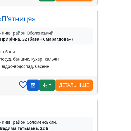
«Пʼятниця»
о Київ, район Оболонський,
 Прирічна, 32 (база «Смарагдова»)
ан баня
посуд, банщик, кухар, кальян
, відро-водоспад, басейн
ДЕТАЛЬНІШЕ
о Київ, район Соломенський,
 Вадима Гетьмана, 22 Б