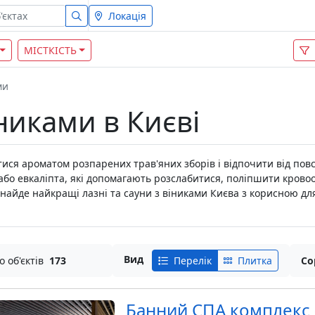
Локація
МІСТКІСТЬ
ми
іниками в Києві
итися ароматом розпарених трав'яних зборів і відпочити від по
бо евкаліпта, які допомагають розслабитися, поліпшити кровообі
знайде найкращі лазні та сауни з віниками Києва з корисною д
Вид
о об'єктів
173
Перелік
Плитка
Со
Банний СПА комплекс 