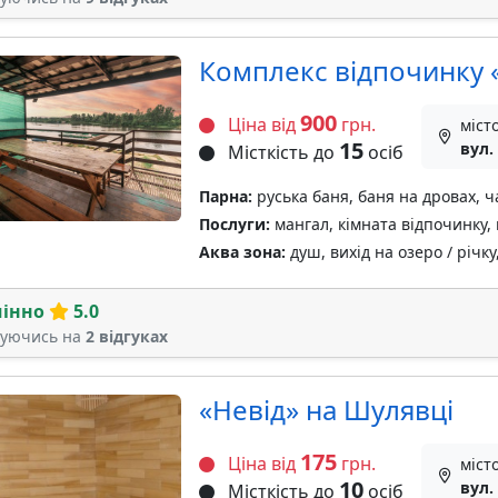
Комплекс відпочинку 
900
Ціна від
грн.
міст
15
вул.
Місткість до
осіб
Парна:
руська баня, баня на дровах, ч
Послуги:
мангал, кімната відпочинку, 
Аква зона:
душ, вихід на озеро / річку
мінно
5.0
туючись на
2 відгуках
«Невід» на Шулявці
175
Ціна від
грн.
міст
10
вул.
Місткість до
осіб