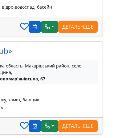
, відро-водоспад, басейн
ДЕТАЛЬНІШЕ
lub»
ка область, Макарівський район, село
щина,
Новомар'янівська, 67
нку, камін, банщик
ль
ДЕТАЛЬНІШЕ