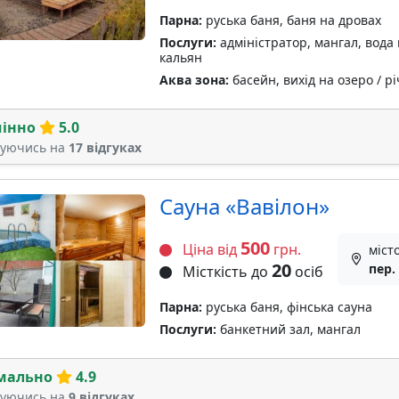
Парна:
руська баня, баня на дровах
Послуги:
адміністратор, мангал, вода 
кальян
Аква зона:
басейн, вихід на озеро / рі
мінно
5.0
туючись на
17 відгуках
Сауна «Вавілон»
500
Ціна від
грн.
міст
20
пер.
Місткість до
осіб
Парна:
руська баня, фінська сауна
Послуги:
банкетний зал, мангал
мально
4.9
туючись на
9 відгуках