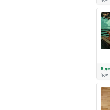
Від
Грун