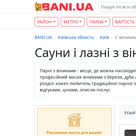
РАЙОН
МЕТРО
ПАРНА
ВАРТІСТЬ
BANI.UA
Київська область
Київ
С веника
Сауни і лазні з в
Парні з віниками - місце, де можна насолод
професійний масаж віниками з берези, дуба а
розділі кожен любитель традиційної парної 
відгуками, цінами, описом послуг.
Усьог