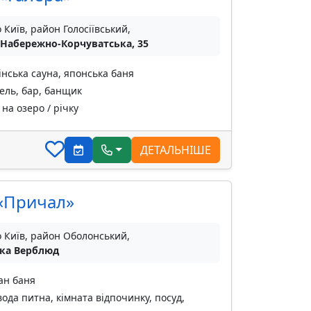
о Київ, район Голосіївський,
 Набережно-Корчуватська, 35
інська сауна, японська баня
тель, бар, банщик
на озеро / річку
ДЕТАЛЬНІШЕ
«Причал»
о Київ, район Оболонський,
ка Верблюд
ан баня
вода питна, кімната відпочинку, посуд,