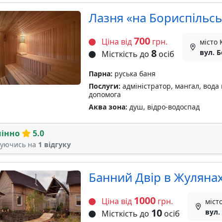
Лазня «на Бориспільсь
700
Ціна від
грн.
місто 
8
вул. 
Місткість до
осіб
Парна:
руська баня
Послуги:
адміністратор, мангал, вода 
допомога
Аква зона:
душ, відро-водоспад
мінно
5.0
туючись на
1 відгуку
Банний Двір в Жуляна
1000
Ціна від
грн.
міст
10
вул.
Місткість до
осіб