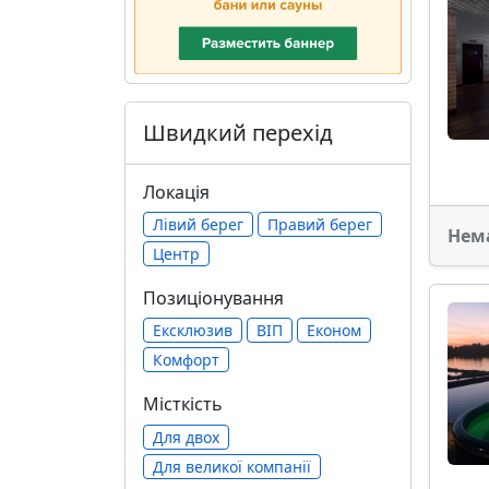
Швидкий перехід
Локація
Лівий берег
Правий берег
Нем
Центр
Позиціонування
Ексклюзив
ВІП
Економ
Комфорт
Місткість
Для двох
Для великої компанії