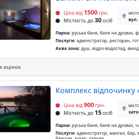
1500
Ціна від
грн.
міст
30
вул.
Місткість до
осіб
Парна:
руська баня, баня на дровах, ф
Послуги:
адміністратор, ресторан, го
Аква зона:
душ, відро-водоспад, вихід 
а оцінок
Комплекс відпочинку 
900
Ціна від
грн.
міст
15
зато
Місткість до
осіб
Парна:
руська баня, баня на дровах, ч
Послуги:
адміністратор, мангал, бар, 
банщик, кухар, кальян