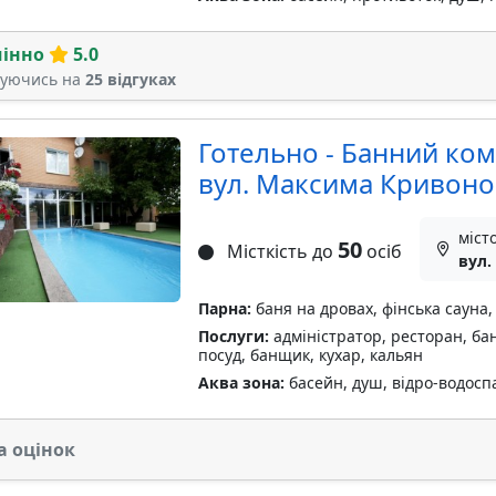
мінно
5.0
туючись на
25 відгуках
Готельно - Банний ком
вул. Максима Кривонос
міст
50
Місткість до
осіб
вул.
Парна:
баня на дровах, фінська сауна,
Послуги:
адміністратор, ресторан, бан
посуд, банщик, кухар, кальян
Аква зона:
басейн, душ, відро-водосп
а оцінок