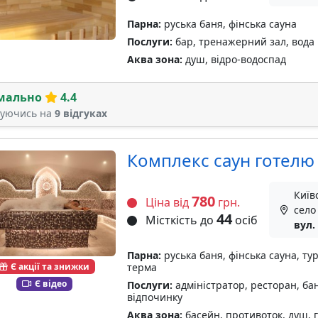
Парна:
руська баня, фінська сауна
Послуги:
бар, тренажерний зал, вода 
Аква зона:
душ, відро-водоспад
мально
4.4
туючись на
9 відгуках
Комплекс саун готелю
Київ
780
Ціна від
грн.
село
44
Місткість до
осіб
вул.
Парна:
руська баня, фінська сауна, ту
Є акції та знижки
терма
Є відео
Послуги:
адміністратор, ресторан, бан
відпочинку
Аква зона:
басейн, противоток, душ, г