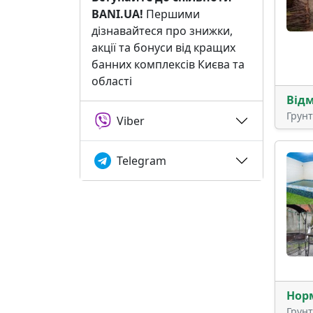
BANI.UA!
Першими
дізнавайтеся про знижки,
акції та бонуси від кращих
банних комплексів Києва та
області
Від
Грун
Viber
Telegram
Нор
Грун