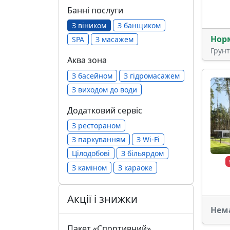
Банні послуги
З віником
З банщиком
Нор
SPA
З масажем
Грун
Аква зона
З басейном
З гідромасажем
З виходом до води
Додатковий сервіс
З рестораном
З паркуванням
З Wi-Fi
Цілодобові
З більярдом
З каміном
З караоке
Акції і знижки
Нем
Пакет «Спортивний»