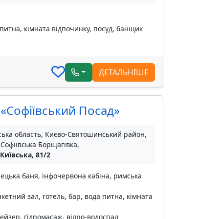
питна, кімната відпочинку, посуд, банщик
ДЕТАЛЬНІШЕ
 «Софіївський Посад»
ська область, Києво-Святошинський район,
 Софіївська Борщагівка,
 Київська, 81/2
рецька баня, інфочервона кабіна, римська
кетний зал, готель, бар, вода питна, кімната
ейзер, гідромасаж, відро-водоспад