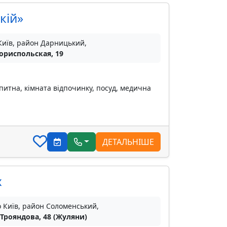
кій»
Київ, район Дарницький,
Бориспольская, 19
питна, кімната відпочинку, посуд, медична
ДЕТАЛЬНІШЕ
х
о Київ, район Соломенський,
 Трояндова, 48 (Жуляни)