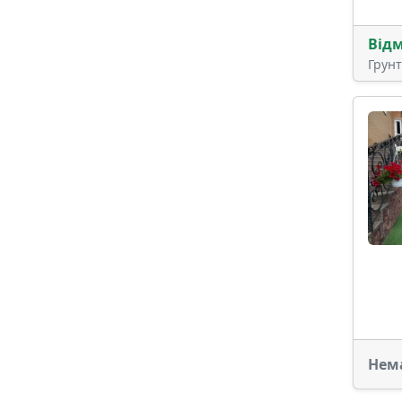
Від
Грун
Нем