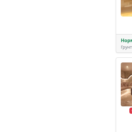
Нор
Грун