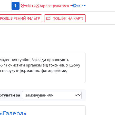
Увійти
Зареєструватися
УКР
РОЗШИРЕНИЙ ФІЛЬТР
ПОШУК НА КАРТІ
всякденних турбот. Заклади пропонують
г і очистити організм від токсинів. У цьому
ля пошуку інформацією: фотографіями,
ртувати за
«Галера»