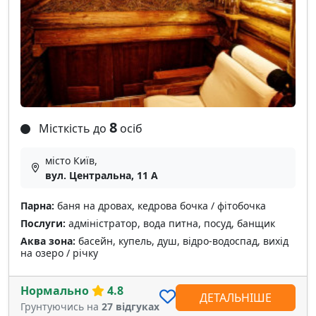
8
Місткість до
осіб
місто Київ,
вул. Центральна, 11 А
Парна:
баня на дровах, кедрова бочка / фітобочка
Послуги:
адміністратор, вода питна, посуд, банщик
Аква зона:
басейн, купель, душ, відро-водоспад, вихід
на озеро / річку
Нормально
4.8
ДЕТАЛЬНІШЕ
Грунтуючись на
27 відгуках