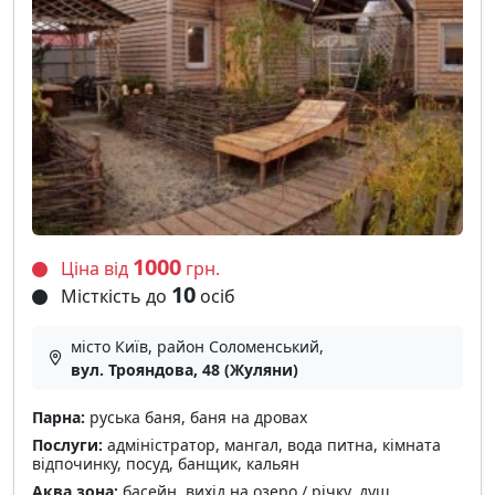
1000
Ціна від
грн.
10
Місткість до
осіб
місто Київ, район Соломенський,
вул. Трояндова, 48 (Жуляни)
Парна:
руська баня, баня на дровах
Послуги:
адміністратор, мангал, вода питна, кімната
відпочинку, посуд, банщик, кальян
Аква зона:
басейн, вихід на озеро / річку, душ