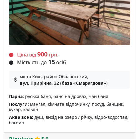
900
Ціна від
грн.
15
Місткість до
осіб
місто Київ, район Оболонський,
вул. Прирічна, 32 (база «Смарагдова»)
Парна:
руська баня, баня на дровах, чан баня
Послуги:
мангал, кімната відпочинку, посуд, банщик,
кухар, кальян
Аква зона:
душ, вихід на озеро / річку, відро-водоспад,
басейн