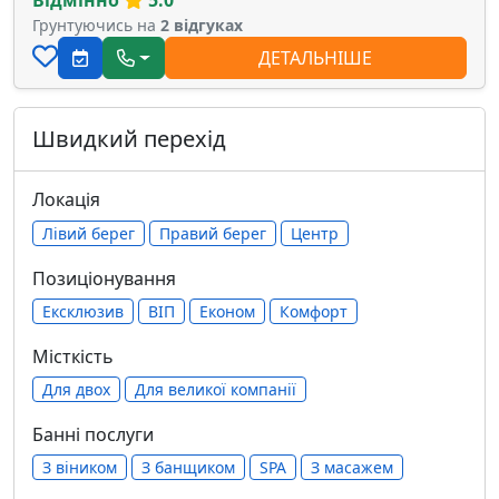
Відмінно
5.0
Грунтуючись на
2 відгуках
ДЕТАЛЬНІШЕ
Швидкий перехід
Локація
Лівий берег
Правий берег
Центр
Позиціонування
Ексклюзив
ВІП
Економ
Комфорт
Місткість
Для двох
Для великої компанії
Банні послуги
З віником
З банщиком
SPA
З масажем