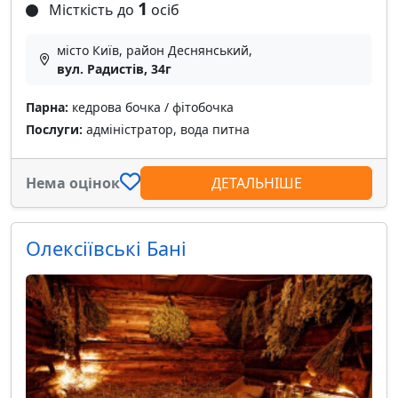
1
Місткість до
осіб
місто Київ, район Деснянський,
вул. Радистів, 34г
Парна:
кедрова бочка / фітобочка
Послуги:
адміністратор, вода питна
Нема оцінок
ДЕТАЛЬНІШЕ
Олексіївські Бані