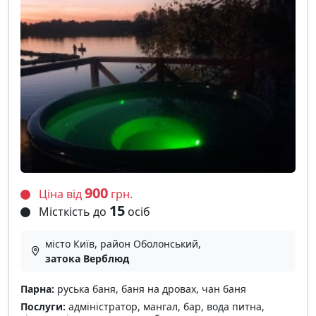
900
Ціна від
грн.
15
Місткість до
осіб
місто Київ, район Оболонський,
затока Верблюд
Парна:
руська баня, баня на дровах, чан баня
Послуги:
адміністратор, мангал, бар, вода питна,