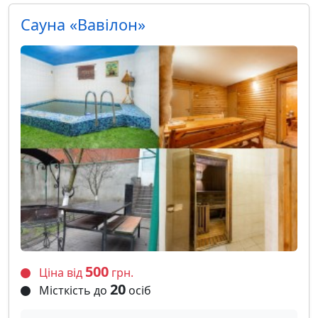
Сауна «Вавілон»
500
Ціна від
грн.
20
Місткість до
осіб