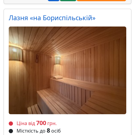
Лазня «на Бориспільській»
700
Ціна від
грн.
8
Місткість до
осіб