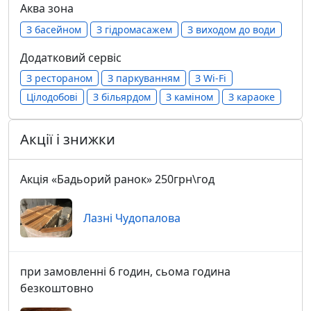
Аква зона
З басейном
З гідромасажем
З виходом до води
Додатковий сервіс
З рестораном
З паркуванням
З Wi-Fi
Цілодобові
З більярдом
З каміном
З караоке
Акції і знижки
Акція «Бадьорий ранок» 250грн\год
Лазні Чудопалова
при замовленні 6 годин, сьома година
безкоштовно