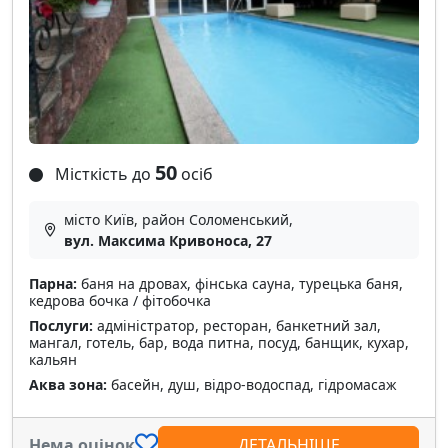
50
Місткість до
осіб
місто Київ, район Соломенський,
вул. Максима Кривоноса, 27
Парна:
баня на дровах, фінська сауна, турецька баня,
кедрова бочка / фітобочка
Послуги:
адміністратор, ресторан, банкетний зал,
мангал, готель, бар, вода питна, посуд, банщик, кухар,
кальян
Аква зона:
басейн, душ, відро-водоспад, гідромасаж
Нема оцінок
ДЕТАЛЬНІШЕ