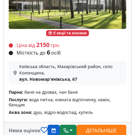
Є акції та знижки
2150
Ціна від
грн.
6
Місткість до
осіб
Київська область, Макарівський район, село
Колонщина,
вул. Новомар'янівська, 67
Парна:
баня на дровах, чан баня
Послуги:
вода питна, кімната відпочинку, камін,
банщик
Аква зона:
душ, відро-водоспад, купель
Нема оцінок
ДЕТАЛЬНІШЕ