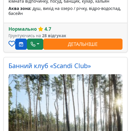
кімната відпочинку, посуд, банщик, кухар, кальян
Аква зона:
душ, вихід на озеро / річку, відро-водоспад,
басейн
Нормально
4.7
Грунтуючись на
28 відгуках
ДЕТАЛЬНІШЕ
Банний клуб «Scandi Club»