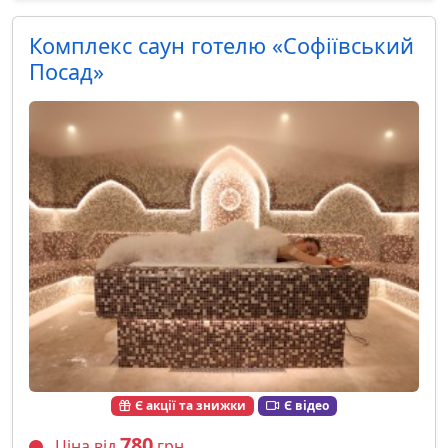
Комплекс саун готелю «Софіївський
Посад»
Є акції та знижки
Є відео
780
Ціна від
грн.