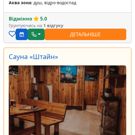
Аква зона:
душ, відро-водоспад
Відмінно
5.0
Грунтуючись на
1 відгуку
ДЕТАЛЬНІШЕ
Сауна «Штайн»