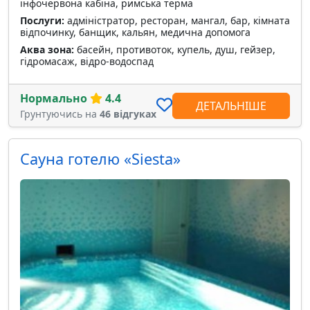
інфочервона кабіна, римська терма
Послуги:
адміністратор, ресторан, мангал, бар, кімната
відпочинку, банщик, кальян, медична допомога
Аква зона:
басейн, противоток, купель, душ, гейзер,
гідромасаж, відро-водоспад
Нормально
4.4
ДЕТАЛЬНІШЕ
Грунтуючись на
46 відгуках
Сауна готелю «Siesta»