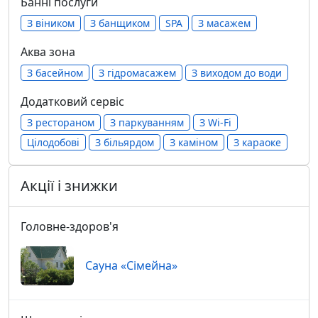
Банні послуги
З віником
З банщиком
SPA
З масажем
Аква зона
З басейном
З гідромасажем
З виходом до води
Додатковий сервіс
З рестораном
З паркуванням
З Wi-Fi
Цілодобові
З більярдом
З каміном
З караоке
Акції і знижки
Головне-здоров'я
Сауна «Сімейна»