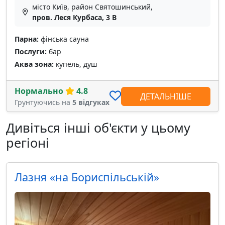
місто Київ, район Святошинський,
пров. Леся Курбаса, 3 В
Парна:
фінська сауна
Послуги:
бар
Аква зона:
купель, душ
Нормально
4.8
ДЕТАЛЬНІШЕ
Грунтуючись на
5 відгуках
Дивіться інші об'єкти у цьому
регіоні
Лазня «на Бориспільській»