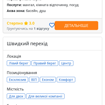
Послуги:
мангал, кімната відпочинку, посуд
Аква зона:
басейн, душ
Стерпно
3.0
ДЕТАЛЬНІШЕ
Грунтуючись на
1 відгуку
Швидкий перехід
Локація
Лівий берег
Правий берег
Центр
Позиціонування
Ексклюзив
ВІП
Економ
Комфорт
Місткість
Для двох
Для великої компанії