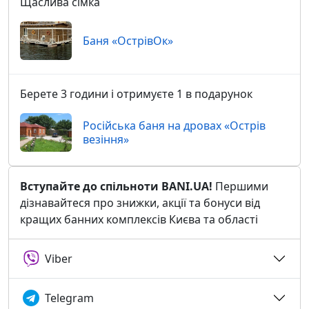
Щаслива сімка
Баня «ОстрівOк»
Берете 3 години і отримуєте 1 в подарунок
Російська баня на дровах «Острів
везіння»
Вступайте до спільноти BANI.UA!
Першими
дізнавайтеся про знижки, акції та бонуси від
кращих банних комплексів Києва та області
Viber
Telegram