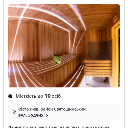
10
Місткість до
осіб
місто Київ, район Святошинський,
вул. Зодчих, 5
Парна:
руська баня, баня на дровах, фінська сауна