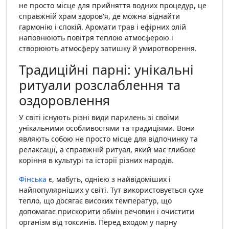
не просто місце для прийняття водних процедур, це
справжній храм здоров'я, де можна віднайти
гармонію і спокій. Аромати трав і ефірних олій
наповнюють повітря теплою атмосферою і
створюють атмосферу затишку й умиротворення.
Традиційні парні: унікальні
ритуали розслаблення та
оздоровлення
У світі існують різні види парилень зі своїми
унікальними особливостями та традиціями. Вони
являють собою не просто місце для відпочинку та
релаксації, а справжній ритуал, який має глибоке
коріння в культурі та історії різних народів.
Фінська
є, мабуть, однією з найвідоміших і
найпопулярніших у світі. Тут використовується сухе
тепло, що досягає високих температур, що
допомагає прискорити обмін речовин і очистити
організм від токсинів. Перед входом у парну