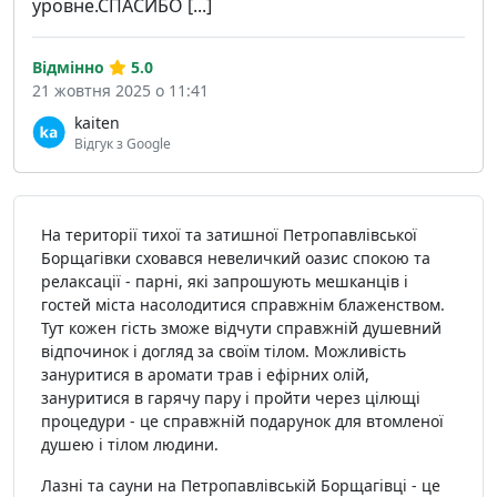
уровне.СПАСИБО [...]
Відмінно
5.0
21 жовтня 2025 о 11:41
kaiten
Відгук з Google
На території тихої та затишної Петропавлівської
Борщагівки сховався невеличкий оазис спокою та
релаксації - парні, які запрошують мешканців і
гостей міста насолодитися справжнім блаженством.
Тут кожен гість зможе відчути справжній душевний
відпочинок і догляд за своїм тілом. Можливість
зануритися в аромати трав і ефірних олій,
зануритися в гарячу пару і пройти через цілющі
процедури - це справжній подарунок для втомленої
душею і тілом людини.
Лазні та сауни на Петропавлівській Борщагівці - це