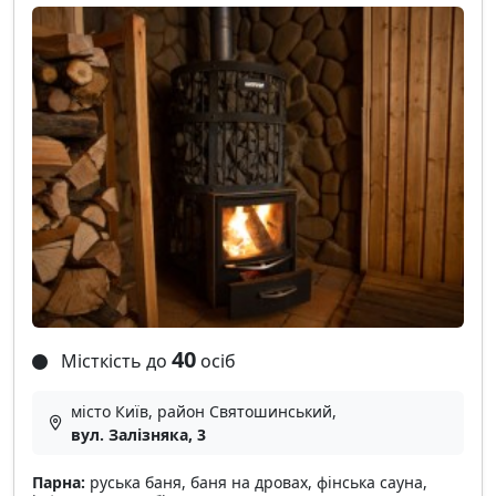
40
Місткість до
осіб
місто Київ, район Святошинський,
вул. Залізняка, 3
Парна:
руська баня, баня на дровах, фінська сауна,