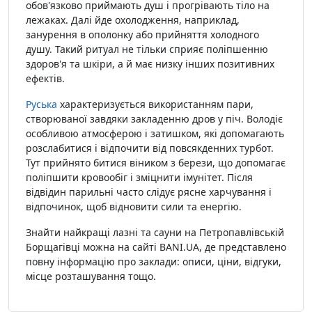
обов'язково приймають душ і прогрівають тіло на
лежаках. Далі йде охолодження, наприклад,
занурення в ополонку або прийняття холодного
душу. Такий ритуал не тільки сприяє поліпшенню
здоров'я та шкіри, а й має низку інших позитивних
ефектів.
Руська
характеризується використанням пари,
створюваної завдяки закладенню дров у піч. Володіє
особливою атмосферою і затишком, які допомагають
розслабитися і відпочити від повсякденних турбот.
Тут прийнято битися віником з берези, що допомагає
поліпшити кровообіг і зміцнити імунітет. Після
відвідин парильні часто слідує рясне харчування і
відпочинок, щоб відновити сили та енергію.
Знайти найкращі лазні та сауни на Петропавлівській
Борщагівці можна на сайті BANI.UA, де представлено
повну інформацію про заклади: описи, ціни, відгуки,
місце розташування тощо.