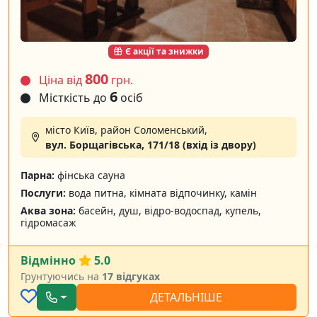
Є акції та знижки
800
Ціна від
грн.
6
Місткість до
осіб
місто Київ, район Соломенський,
вул. Борщагівська, 171/18 (вхід із двору)
Парна:
фінська сауна
Послуги:
вода питна, кімната відпочинку, камін
Аква зона:
басейн, душ, відро-водоспад, купель,
гідромасаж
Відмінно
5.0
Грунтуючись на
17 відгуках
ДЕТАЛЬНІШЕ