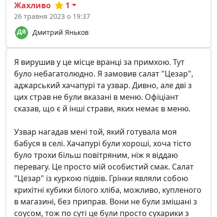
Жахливо
1
26 травня 2023 о 19:37
Дмитрий Яньков
Я вирушив у це місце вранці за примхою. Тут
було небагатолюдно. Я замовив салат "Цезар",
аджарський хачапурі та узвар. Дивно, але дві з
цих страв не були вказані в меню. Офіціант
сказав, що є й інші страви, яких немає в меню.
Узвар нагадав мені той, який готувала моя
бабуся в селі. Хачапурі були хороші, хоча тісто
було трохи більш повітряним, ніж я віддаю
перевагу. Це просто мій особистий смак. Салат
"Цезар" із куркою підвів. Грінки являли собою
крихітні кубики білого хліба, можливо, купленого
в магазині, без приправ. Вони не були змішані з
соусом, тож по суті це були просто сухарики з