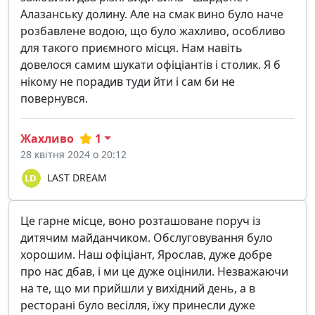
Алазанську долину. Але на смак вино було наче
розбавлене водою, що було жахливо, особливо
для такого приємного місця. Нам навіть
довелося самим шукати офіціантів і столик. Я б
нікому не порадив туди йти і сам би не
повернувся.
Жахливо
1
28 квітня 2024 о 20:12
LAST DREAM
Це гарне місце, воно розташоване поруч із
дитячим майданчиком. Обслуговування було
хорошим. Наш офіціант, Ярослав, дуже добре
про нас дбав, і ми це дуже оцінили. Незважаючи
на те, що ми прийшли у вихідний день, а в
ресторані було весілля, їжу принесли дуже