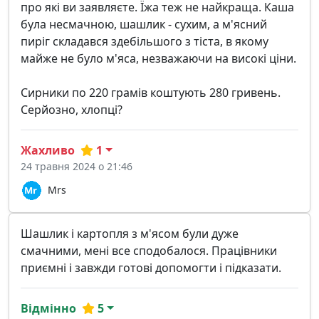
про які ви заявляєте. Їжа теж не найкраща. Каша
була несмачною, шашлик - сухим, а м'ясний
пиріг складався здебільшого з тіста, в якому
майже не було м'яса, незважаючи на високі ціни.
Сирники по 220 грамів коштують 280 гривень.
Серйозно, хлопці?
Жахливо
1
24 травня 2024 о 21:46
Mrs
Шашлик і картопля з м'ясом були дуже
смачними, мені все сподобалося. Працівники
приємні і завжди готові допомогти і підказати.
Відмінно
5