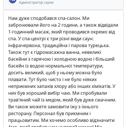
Адміністратор сауни
Нам дуже сподобався спа-салон. Ми
забронювали його на 2 години, а також відвідали
1-годинний масаж, який проводився окремо від
спа. У спа-центрі є три різні види саун:
інфрачервона, традиційна і парова турецька.
Також тут є гідромасажна ванна, невеликі
басейни з гарячою і холодною водою і більший
басейн із водою нормальної температури,
досить великий, щоб у ньому можна було
плавати. Тут було чисто і не було ніяких
неприємних запахів хлору або інших хімікатів. У
них був хороший вибір чаю. Ми спробували
трав'яний чай із медом, який був дуже смачним.
Ви також можете замовити їжу з їхнього
ресторану. Персонал був приємним і
працьовитим. Ми хочемо особливо відзначити
Амо, який зробив нам чудовий масаж! Ми