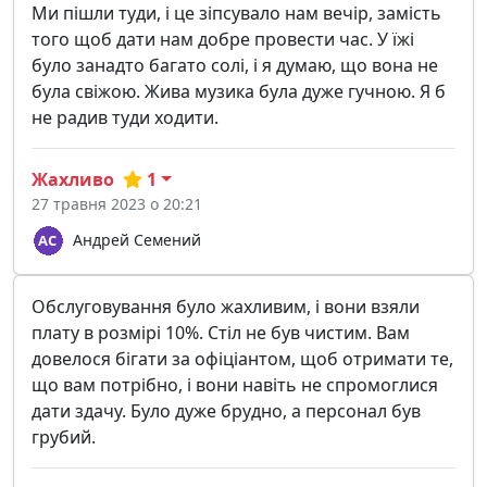
Ми пішли туди, і це зіпсувало нам вечір, замість
того щоб дати нам добре провести час. У їжі
було занадто багато солі, і я думаю, що вона не
була свіжою. Жива музика була дуже гучною. Я б
не радив туди ходити.
Жахливо
1
27 травня 2023 о 20:21
Андрей Семений
Обслуговування було жахливим, і вони взяли
плату в розмірі 10%. Стіл не був чистим. Вам
довелося бігати за офіціантом, щоб отримати те,
що вам потрібно, і вони навіть не спромоглися
дати здачу. Було дуже брудно, а персонал був
грубий.