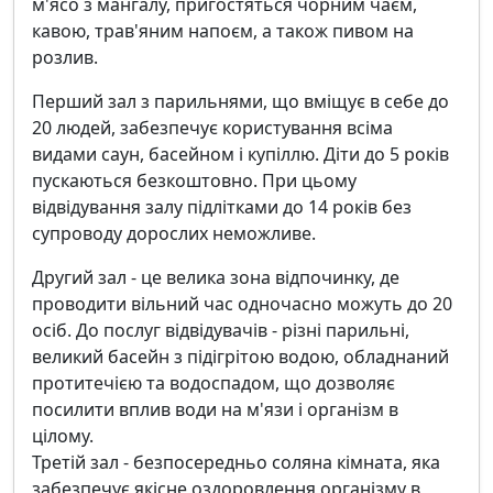
м'ясо з мангалу, пригостяться чорним чаєм,
кавою, трав'яним напоєм, а також пивом на
розлив.
Перший зал з парильнями, що вміщує в себе до
20 людей, забезпечує користування всіма
видами саун, басейном і купіллю. Діти до 5 років
пускаються безкоштовно. При цьому
відвідування залу підлітками до 14 років без
супроводу дорослих неможливе.
Другий зал - це велика зона відпочинку, де
проводити вільний час одночасно можуть до 20
осіб. До послуг відвідувачів - різні парильні,
великий басейн з підігрітою водою, обладнаний
протитечією та водоспадом, що дозволяє
посилити вплив води на м'язи і організм в
цілому.
Третій зал - безпосередньо соляна кімната, яка
забезпечує якісне оздоровлення організму в