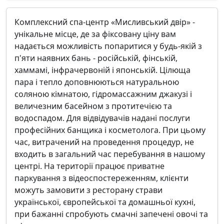
Комплексний спа-центр «Мисливський двір» -
унікальне місце, де за фіксовану ціну вам
надається можливість попаритися у будь-якій з
п'яти наявних бань - російській, фінській,
хаммамі, інфрачервоній і японській. Цілюща
пара і тепло доповнюються натуральною
соляною кімнатою, гідромассажним джакузі і
величезним басейном з протитечією та
водоспадом. Для відвідувачів надані послуги
професійних банщика і косметолога. При цьому
час, витрачений на проведення процедур, не
входить в загальний час перебування в нашому
центрі. На території працює приватне
паркування з відеоспостереженням, клієнти
можуть замовити з ресторану страви
української, європейської та домашньої кухні,
при бажанні спробують смачні запечені овочі та