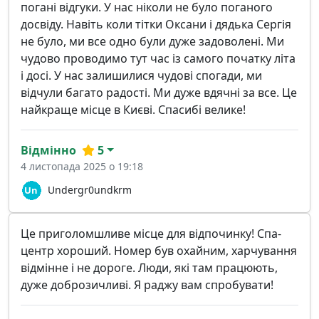
погані відгуки. У нас ніколи не було поганого
досвіду. Навіть коли тітки Оксани і дядька Сергія
не було, ми все одно були дуже задоволені. Ми
чудово проводимо тут час із самого початку літа
і досі. У нас залишилися чудові спогади, ми
відчули багато радості. Ми дуже вдячні за все. Це
найкраще місце в Києві. Спасибі велике!
Відмінно
5
4 листопада 2025 о 19:18
Undergr0undkrm
Це приголомшливе місце для відпочинку! Спа-
центр хороший. Номер був охайним, харчування
відмінне і не дороге. Люди, які там працюють,
дуже доброзичливі. Я раджу вам спробувати!