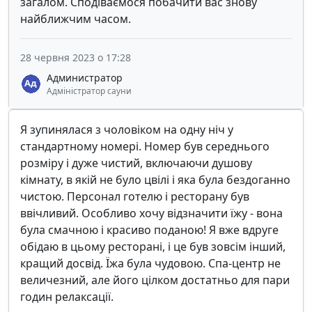
загалом. Сподіваємося побачити вас знову
найближчим часом.
28 червня 2023 о 17:28
Администратор
Адміністратор сауни
Я зупинялася з чоловіком на одну ніч у
стандартному номері. Номер був середнього
розміру і дуже чистий, включаючи душову
кімнату, в якій не було цвілі і яка була бездоганно
чистою. Персонал готелю і ресторану був
ввічливий. Особливо хочу відзначити їжу - вона
була смачною і красиво поданою! Я вже вдруге
обідаю в цьому ресторані, і це був зовсім інший,
кращий досвід. Їжа була чудовою. Спа-центр не
величезний, але його цілком достатньо для пари
годин релаксації.