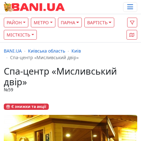
РАЙОН
МЕТРО
ПАРНА
ВАРТІСТЬ
МІСТКІСТЬ
BANI.UA
Київська область
Київ
Спа-центр «Мисливський двір»
Спа-центр «Мисливський
двір»
№59
Є знижки та акції