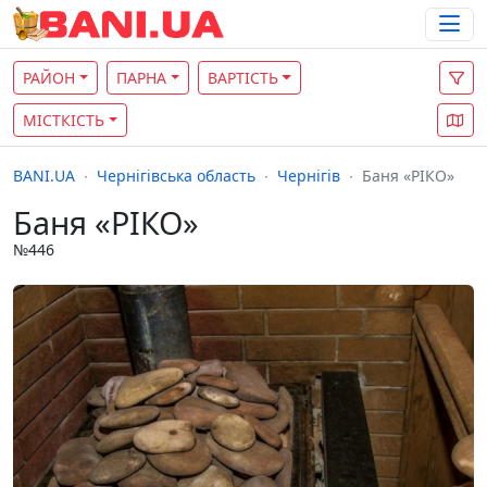
РАЙОН
ПАРНА
ВАРТІСТЬ
МІСТКІСТЬ
BANI.UA
Чернігівська область
Чернігів
Баня «РIКО»
Баня «РIКО»
№446