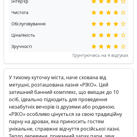
Інтер'єр
Чистота
Обслуговування
Ціна/якість
Зручності
Грунтуючись на
4
відгуках
У тихому куточку міста, наче схована від
метушні, розташована лазня «РІКО». Цей
затишний банний комплекс, що вміщає до 10
осіб, ідеально підходить для проведення
незабутніх вечорів із друзями або родиною.
«РІКО» особливо цінується за свою традиційну
парну на дровах, яка приносить гостям
унікальне, справжнє відчуття російської лазні.
Тепло деревини, приємний запах пари, звук