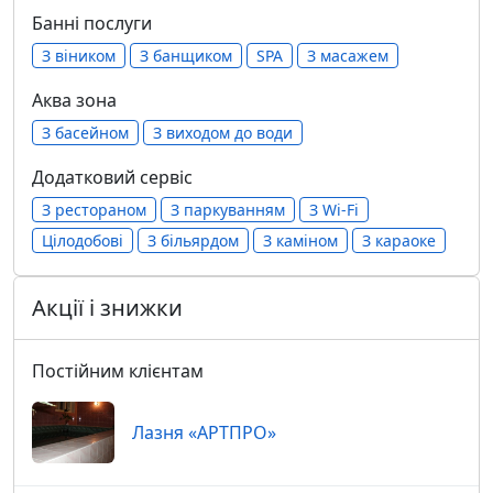
Банні послуги
З віником
З банщиком
SPA
З масажем
Аква зона
З басейном
З виходом до води
Додатковий сервіс
З рестораном
З паркуванням
З Wi-Fi
Цілодобові
З більярдом
З каміном
З караоке
Акції і знижки
Постійним клієнтам
Лазня «АРТПРО»