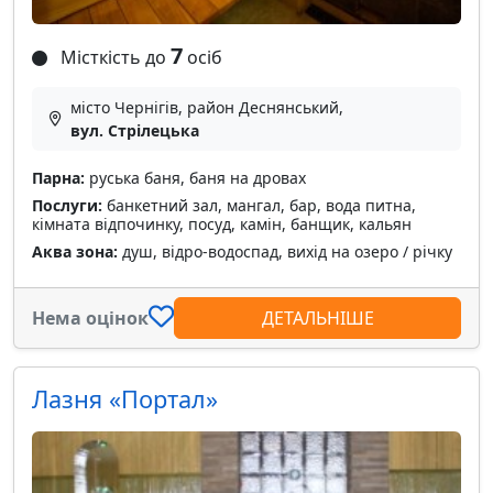
7
Місткість до
осіб
місто Чернігів, район Деснянський,
вул. Стрілецька
Парна:
руська баня, баня на дровах
Послуги:
банкетний зал, мангал, бар, вода питна,
кімната відпочинку, посуд, камін, банщик, кальян
Аква зона:
душ, відро-водоспад, вихід на озеро / річку
Нема оцінок
ДЕТАЛЬНІШЕ
Лазня «Портал»