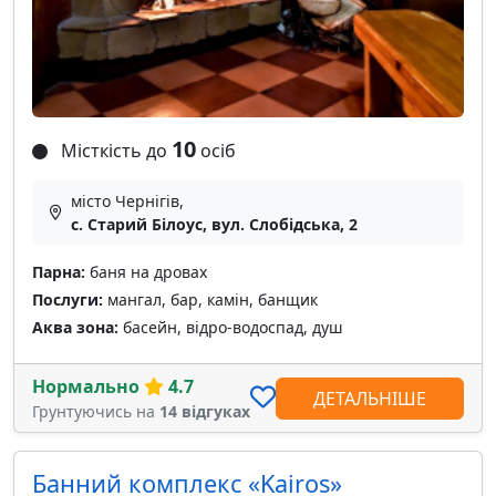
10
Місткість до
осіб
місто Чернігів,
c. Старий Білоус, вул. Слобідська, 2
Парна:
баня на дровах
Послуги:
мангал, бар, камін, банщик
Аква зона:
басейн, відро-водоспад, душ
Нормально
4.7
ДЕТАЛЬНІШЕ
Грунтуючись на
14 відгуках
Банний комплекс «Kairos»