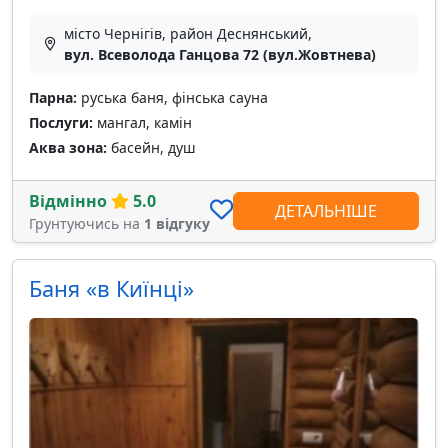
місто Чернігів, район Деснянський,
вул. Всеволода Ганцова 72 (вул.Жовтнева)
Парна:
руська баня, фінська сауна
Послуги:
мангал, камін
Аква зона:
басейн, душ
Відмінно
5.0
ДЕТАЛЬНІШЕ
Грунтуючись на
1 відгуку
Баня «в Киїнці»