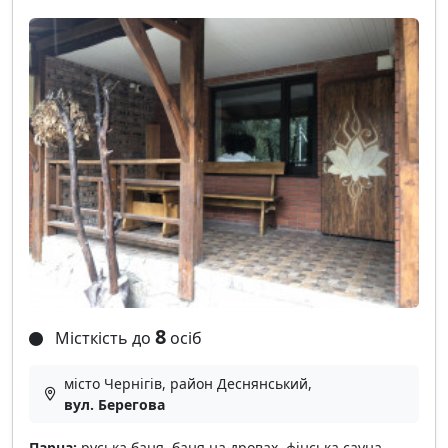
8
Місткість до
осіб
місто Чернігів, район Деснянський,
вул. Берегова
Парна:
руська баня, баня на дровах, фінська сауна