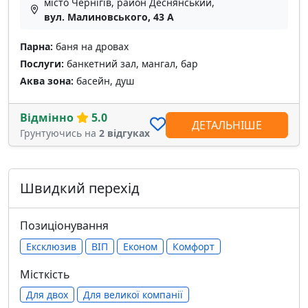
місто Чернігів, район Деснянський,
вул. Малиновського, 43 А
Парна:
баня на дровах
Послуги:
банкетний зал, мангал, бар
Аква зона:
басейн, душ
Відмінно
5.0
ДЕТАЛЬНІШЕ
Грунтуючись на
2 відгуках
Швидкий перехід
Позиціонування
Ексклюзив
ВІП
Економ
Комфорт
Місткість
Для двох
Для великої компанії