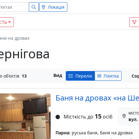
Локація
СТЬ
ани на дровах
ернігова
Вид
о об'єктів
13
Перелік
Плитка
Сор
Баня на дровах «на Ше
міст
15
Місткість до
осіб
вул.
Парна:
руська баня, баня на дровах