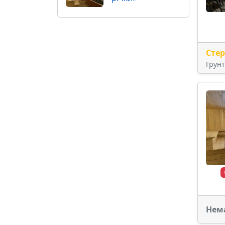
Сте
Грун
Нем