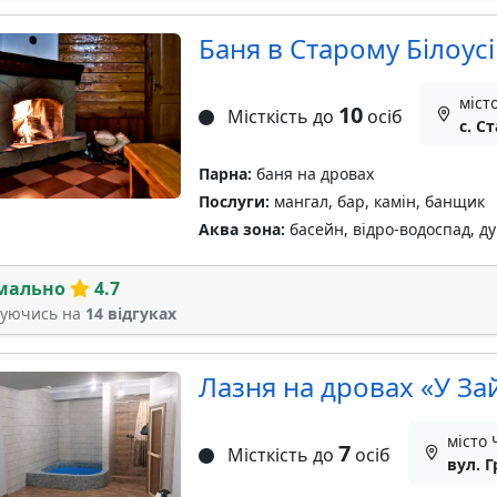
Баня в Старому Білоусі
місто
10
Місткість до
осіб
c. С
Парна:
баня на дровах
Послуги:
мангал, бар, камін, банщик
Аква зона:
басейн, відро-водоспад, д
мально
4.7
туючись на
14 відгуках
Лазня на дровах «У За
місто 
7
Місткість до
осіб
вул. 