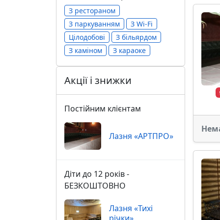
З рестораном
З паркуванням
З Wi-Fi
Цілодобові
З більярдом
З каміном
З караоке
Акції і знижки
Постійним клієнтам
Нем
Лазня «АРТПРО»
Діти до 12 років -
БЕЗКОШТОВНО
Лазня «Тихі
річки»