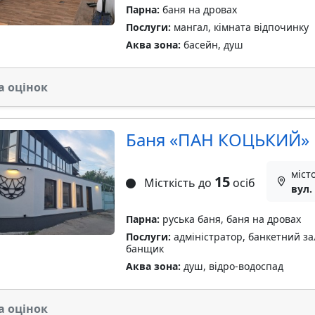
Парна:
баня на дровах
Послуги:
мангал, кімната відпочинку
Аква зона:
басейн, душ
а оцінок
Баня «ПАН КОЦЬКИЙ»
міст
15
Місткість до
осіб
вул.
Парна:
руська баня, баня на дровах
Послуги:
адміністратор, банкетний зал
банщик
Аква зона:
душ, відро-водоспад
а оцінок