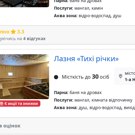
Парна:
баня на дровах
Послуги:
мангал, камін
Аква зона:
відро-водоспад, душ
рпно
3.3
туючись на
4 відгуках
Лазня «Тихі річки»
місто
30
Місткість до
осіб
1-а 
Парна:
баня на дровах
Послуги:
мангал, кімната відпочинку
Є акції та знижки
Аква зона:
душ, відро-водоспад, вихід 
а оцінок