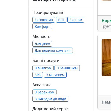
Позиціонування
Ексклюзив
ВІП
Економ
Нор
Грун
Комфорт
Місткість
Для двох
Для великої компанії
Банні послуги
З віником
З банщиком
SPA
З масажем
Аква зона
З басейном
З виходом до води
Нем
Додатковий сервіс