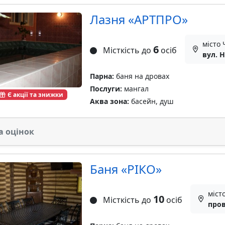
Лазня «АРТПРО»
місто 
6
Місткість до
осіб
вул. Н
Парна:
баня на дровах
Послуги:
мангал
Є акції та знижки
Аква зона:
басейн, душ
а оцінок
Баня «РIКО»
міст
10
Місткість до
осіб
пров