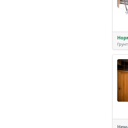
Нор
Грун
Нем