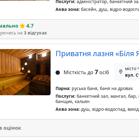
Послуги:
адміністратор, банкетний зал
Аква зона:
басейн, душ, відро-водосп
мально
4.7
туючись на
3 відгуках
Приватня лазня «Біля
місто 
7
Місткість до
осіб
вул. 
Парна:
руська баня, баня на дровах
Послуги:
банкетний зал, мангал, бар, 
банщик, кальян
Аква зона:
душ, відро-водоспад, вихід 
а оцінок