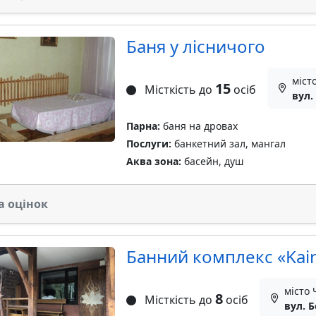
Баня у лісничого
міст
15
Місткість до
осіб
вул.
Парна:
баня на дровах
Послуги:
банкетний зал, мангал
Аква зона:
басейн, душ
а оцінок
Банний комплекс «Kai
місто 
8
Місткість до
осіб
вул. 