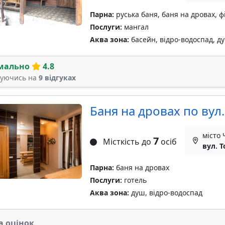
Парна:
руська баня, баня на дровах, ф
Послуги:
мангал
Аква зона:
басейн, відро-водоспад, д
мально
4.8
туючись на
9 відгуках
Баня на дровах по вул.
місто 
7
Місткість до
осіб
вул. Т
Парна:
баня на дровах
Послуги:
готель
Аква зона:
душ, відро-водоспад
а оцінок