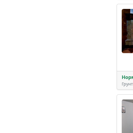
Нор
Грун