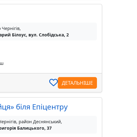
 Чернігів,
тарий Білоус, вул. Слобідська, 2
уш
ДЕТАЛЬНІШЕ
йця» біля Епіцентру
Чернігів, район Деснянський,
Григорія Балицького, 37