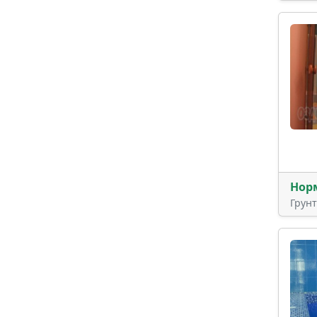
Нор
Грун