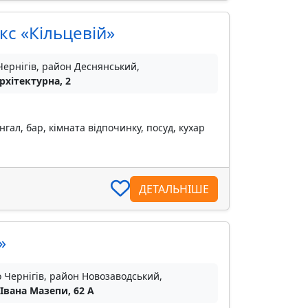
с «Кільцевій»
Чернігів, район Деснянський,
рхітектурна, 2
гал, бар, кімната відпочинку, посуд, кухар
ДЕТАЛЬНІШЕ
»
о Чернігів, район Новозаводський,
 Івана Мазепи, 62 А