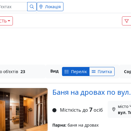
Локація
СТЬ
Вид
о об'єктів
23
Перелік
Плитка
Сор
Баня на дровах по вул.
місто 
7
Місткість до
осіб
вул. Т
Парна:
баня на дровах