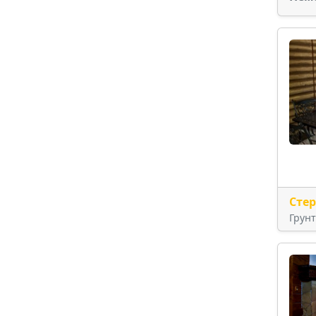
Сте
Грун