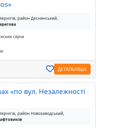
ros»
Чернігів, район Деснянський,
Берегова
інська сауна
уш
ДЕТАЛЬНІШЕ
ах «по вул. Незалежності
Чернігів, район Новозаводський,
Нафтовиків