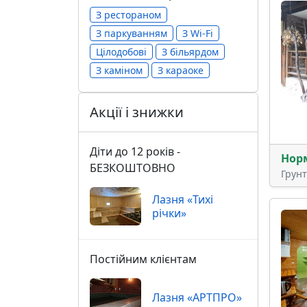
З рестораном
З паркуванням
З Wi-Fi
Цілодобові
З більярдом
З каміном
З караоке
Акції і знижки
Діти до 12 років -
Нор
БЕЗКОШТОВНО
Грун
Лазня «Тихі
річки»
Постійним клієнтам
Лазня «АРТПРО»