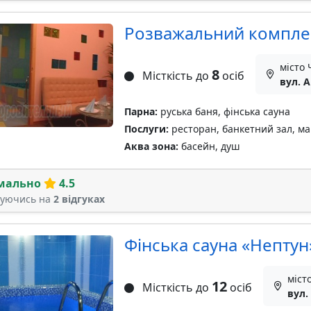
Розважальний комплек
місто 
8
Місткість до
осіб
вул. А
Парна:
руська баня, фінська сауна
Послуги:
ресторан, банкетний зал, ман
Аква зона:
басейн, душ
мально
4.5
туючись на
2 відгуках
Фінська сауна «Нептун
міст
12
Місткість до
осіб
вул.