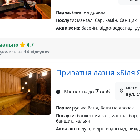
Парна:
баня на дровах
Послуги:
мангал, бар, камін, банщик
Аква зона:
басейн, відро-водоспад, д
мально
4.7
туючись на
14 відгуках
Приватня лазня «Біля
місто 
7
Місткість до
осіб
вул. 
Парна:
руська баня, баня на дровах
Послуги:
банкетний зал, мангал, бар, 
банщик, кальян
Аква зона:
душ, відро-водоспад, вихід 