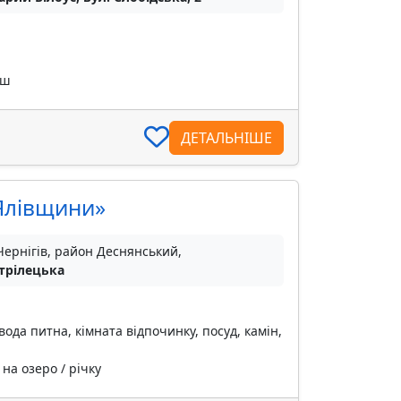
уш
ДЕТАЛЬНІШЕ
 Ялівщини»
Чернігів, район Деснянський,
Стрілецька
вода питна, кімната відпочинку, посуд, камін,
на озеро / річку