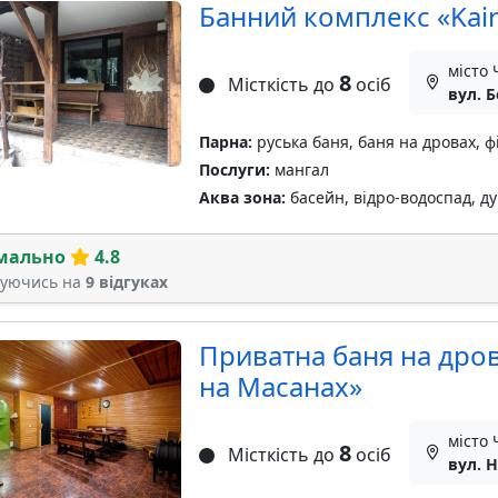
Банний комплекс «Kai
місто 
8
Місткість до
осіб
вул. 
Парна:
руська баня, баня на дровах, ф
Послуги:
мангал
Аква зона:
басейн, відро-водоспад, д
мально
4.8
туючись на
9 відгуках
Приватна баня на дров
на Масанах»
місто 
8
Місткість до
осіб
вул. 