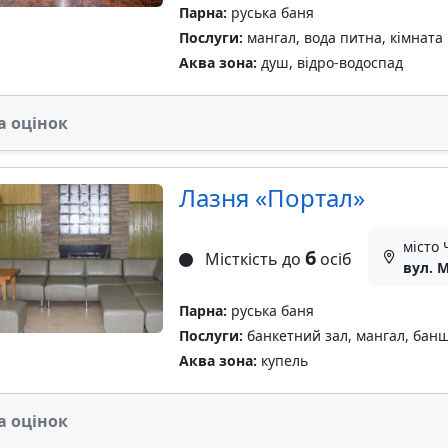
Парна:
руська баня
Послуги:
мангал, вода питна, кімната 
Аква зона:
душ, відро-водоспад
а оцінок
Лазня «Портал»
місто 
6
Місткість до
осіб
вул. М
Парна:
руська баня
Послуги:
банкетний зал, мангал, бан
Аква зона:
купель
а оцінок