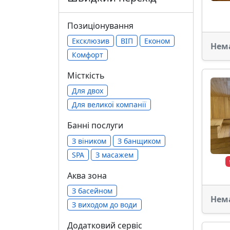
Позиціонування
Ексклюзив
ВІП
Економ
Нем
Комфорт
Місткість
Для двох
Для великої компанії
Банні послуги
З віником
З банщиком
SPA
З масажем
Аква зона
З басейном
Нем
З виходом до води
Додатковий сервіс