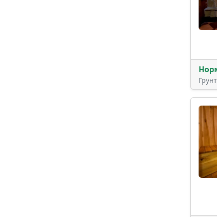
Нор
Грун