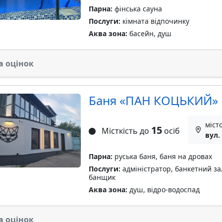
Парна:
фінська сауна
Послуги:
кімната відпочинку
Аква зона:
басейн, душ
а оцінок
Баня «ПАН КОЦЬКИЙ»
міст
15
Місткість до
осіб
вул.
Парна:
руська баня, баня на дровах
Послуги:
адміністратор, банкетний зал
банщик
Аква зона:
душ, відро-водоспад
а оцінок