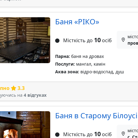
Баня «РIКО»
міст
10
Місткість до
осіб
пров
Парна:
баня на дровах
Послуги:
мангал, камін
Аква зона:
відро-водоспад, душ
рпно
3.3
туючись на
4 відгуках
Баня в Старому Білоусі
місто
10
Місткість до
осіб
c. С