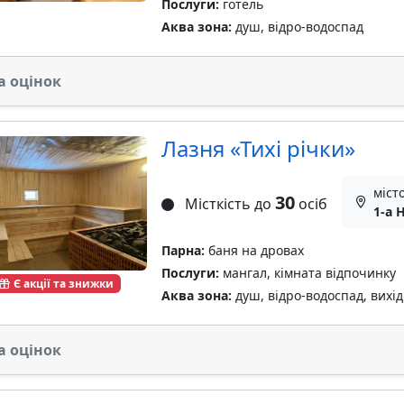
Послуги:
готель
Аква зона:
душ, відро-водоспад
а оцінок
Лазня «Тихі річки»
місто
30
Місткість до
осіб
1-а 
Парна:
баня на дровах
Послуги:
мангал, кімната відпочинку
Є акції та знижки
Аква зона:
душ, відро-водоспад, вихід 
а оцінок