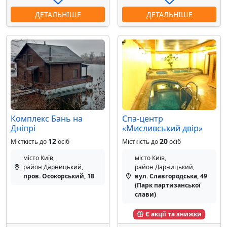
ДЕТАЛЬНІШЕ
ДЕТАЛЬНІШЕ
Комплекс Бань на
Спа-центр
Дніпрі
«Мисливський двір»
12
20
Місткість до
осіб
Місткість до
осіб
місто Київ,
місто Київ,
район Дарницький,
район Дарницький,
пров. Осокорський, 18
вул. Славгородська, 49
(Парк партизанської
слави)
Є акції та знижки