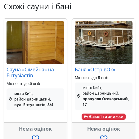
Схожі сауни і бані
Сауна «Сімейна» на
Баня «ОстрівOк»
Ентузіастів
8
Місткість до
осіб
5
Місткість до
осіб
місто Київ,
район Дарницький,
місто Київ,
провулок Осокорський,
район Дарницький,
17
вул. Eнтузіастів, 8/4
Є акції та знижки
Нема оцінок
Нема оцінок