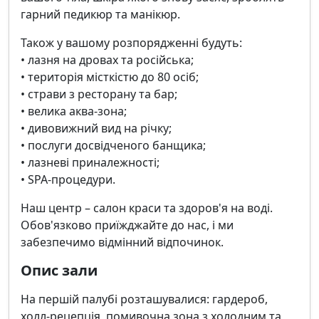
гарний педикюр та манікюр.
Також у вашому розпорядженні будуть:
• лазня на дровах та російська;
• територія місткістю до 80 осіб;
• страви з ресторану та бар;
• велика аква-зона;
• дивовижний вид на річку;
• послуги досвідченого банщика;
• лазневі приналежності;
• SPA-процедури.
Наш центр – салон краси та здоров'я на воді.
Обов'язково приїжджайте до нас, і ми
забезпечимо відмінний відпочинок.
Опис зали
На першій палубі розташувалися: гардероб,
холл-рецепція, помивочна зона з холодним та