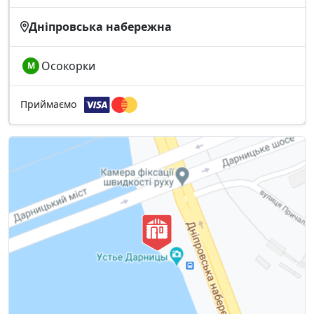
Дніпровська набережна
Осокорки
М
Приймаємо