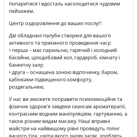
попаритися і вдосталь насолодитися чудовим
пейзажем.
Центр оздоровлення до ваших послуг!
Дві обладнані палуби створені для вашого
активного та приємного проведення часу:
• перша – має парильню, гарячий і холодний
басейни, цілодобовий хол, гардероб, кімнату і
банкетну залу;
• друга – оснащена зоною відпочинку, баром,
кабінками підвищеного комфорту,
роздягальнею.
У нас ви зможете поправити психоемоційне та
фізичне здоров'я завдяки сеансам ароматерапії,
контрасним водним маніпуляціям, гартуванню, а
також різним видам масажу. Наші вправні
майстри на найвищому рівні проведуть пілінг
вашого тіла, шкіра якого знову засяє, зроблять