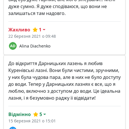
дуже сумно. Я дуже сподіваюся, що вони не
залишаться там надовго.
Жахливо
1
22 березня 2021 о 09:48
Alina Diachenko
До відкриття Дарницьких лазень я любив
Куренівські лазні. Вони були чистими, зручними,
у них була чудова пара, але в них не було доступу
до води. Тепер у Дарницьких лазнях є все, що я
люблю, включно з доступом до води. Це ідеальна
лазня, і я безумовно раджу її відвідати!
Відмінно
5
15 березня 2021 о 15:01