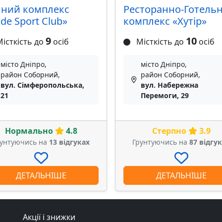
нний комплекс
Ресторанно-Готель
ide Sport Club»
комплекс «Хутір»
9
10
істкість до
осіб
Місткість до
осіб
місто Дніпро,
місто Дніпро,
район Соборний,
район Соборний,
вул. Сімферопольська,
вул. Набережна
21
Перемоги, 29
Нормально
4.8
Стерпно
3.9
рунтуючись на
13 відгуках
Грунтуючись на
87 відгу
ДЕТАЛЬНІШЕ
ДЕТАЛЬНІШЕ
Акції і знижки