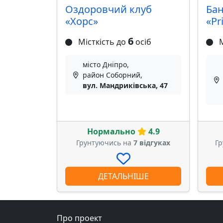
Оздоровчий клуб
Ба
«Хорс»
«Pr
6
Місткість до
осіб
М
місто Дніпро,
район Соборний,
вул. Мандриківська, 47
Нормально
4.9
Грунтуючись на
7 відгуках
Г
ДЕТАЛЬНІШЕ
Про проект