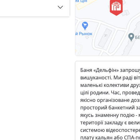
Баня «Дельфін» запрошує
вишуканості. Ми раді віт
маленькі колективи друзі
цілі родини. Час, провед
якісно організоване дозв
просторий банкетний за
якусь знаменну подію - 
території закладу є ве
системою відеоспостер
плату кальян або СПА-по