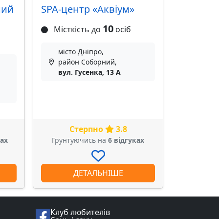
ний
SPA-центр «Аквіум»
10
Місткість до
осіб
місто Дніпро,
район Соборний,
вул. Гусенка, 13 А
Стерпно
3.8
ках
Грунтуючись на
6 відгуках
ДЕТАЛЬНІШЕ
Клуб любителів