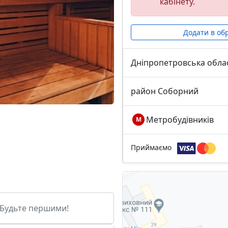
кабінету.
Додати в об
Дніпропетровська обла
район Соборний
Метробудівників
М
Приймаємо
. Будьте першими!