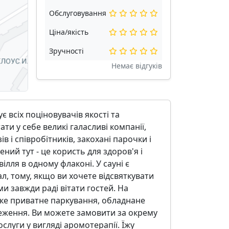
Обслуговування
Ціна/якість
Зручності
Немає відгуків
 всіх поціновувачів якості та
ати у себе великі галасливі компанії,
в і співробітників, закохані парочки і
ений тут - це користь для здоров'я і
ілля в одному флаконі. У сауні є
л, тому, якщо ви хочете відсвяткувати
ми завжди раді вітати гостей. На
лике приватне паркування, обладнане
еження. Ви можете замовити за окрему
слуги у вигляді аромотерапії. Їжу