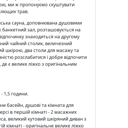
ою, ми ж пропонуємо скуштувати
цілющих трав.
інська сауна, доповнювана душовими
ж банкетний зал, розташовується на
відпочинку знаходиться на другому
ений чайний столик, величезний
й шкірою, два столи для масажу та
вністю розслабитися і добре відпочити
, де є велике ліжко з оригінальним
 1,5 години.
ни басейн, душові та кімната для
ерсі в першій кімнаті - 2 масажних
еса, великий кутовий шкіряний диван з
ій кімнаті - оригінальне велике ліжко