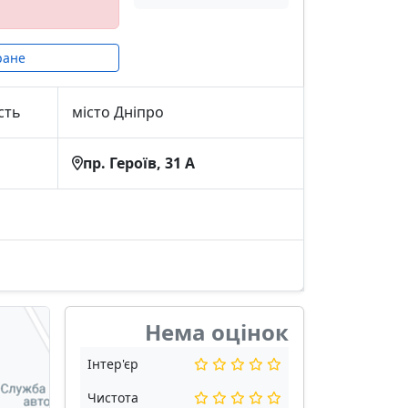
ране
сть
місто Дніпро
пр. Героїв, 31 А
Нема оцінок
Інтер'єр
Чистота