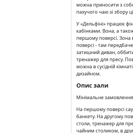
можна приносити з соб
пахучого чаю зі збору 
У «Дельфіні» працює ф
кабінками. Вона, а тако
першому поверсі. Зона 
поверсі - там передбач
затишний диван, оббити
тренажер для пресу. По
можна в сусідній кімнаті
дизайном.
Опис зали
Мінімальне замовлення -
На першому поверсі сау
банкету. На другому пов
столи, тренажер для пр
чайним столиком, в друг