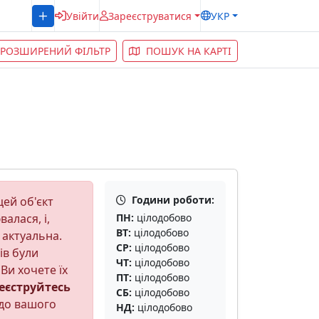
Увійти
Зареєструватися
УКР
РОЗШИРЕНИЙ ФІЛЬТР
ПОШУК НА КАРТІ
Години роботи:
ей об'єкт
алася, і,
ПН:
цілодобово
ВТ:
цілодобово
 актуальна.
СР:
цілодобово
ів були
ЧТ:
цілодобово
Ви хочете їх
ПТ:
цілодобово
еєструйтесь
СБ:
цілодобово
до вашого
НД:
цілодобово