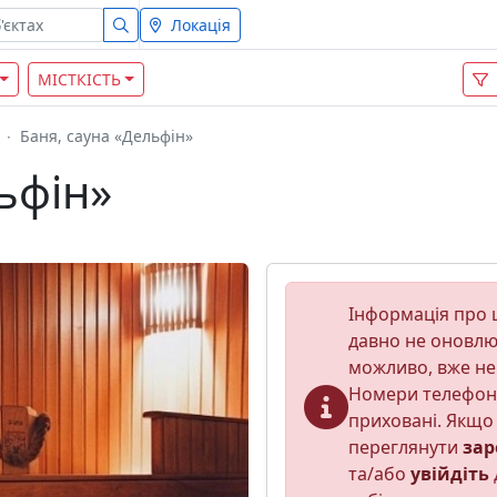
Локація
МІСТКІСТЬ
Баня, сауна «Дельфiн»
ьфiн»
Інформація про ц
давно не оновлюв
можливо, вже не
Номери телефон
приховані. Якщо 
переглянути
зар
та/або
увійдіть