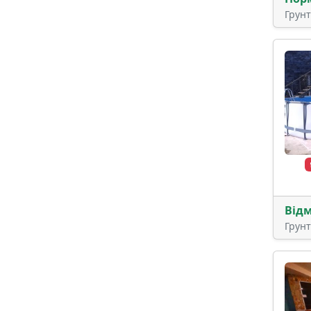
Грун
Від
Грун