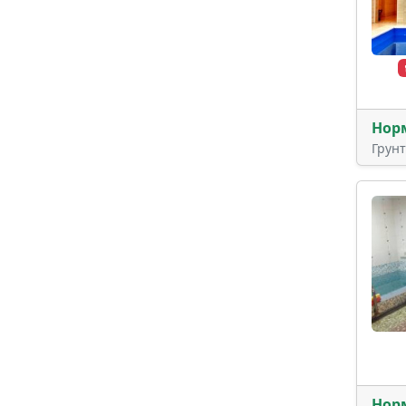
Нор
Грун
Нор