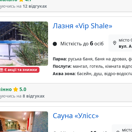
туючись на
12 відгуках
Лазня «Vip Shale»
місто 
6
Місткість до
осіб
вул. 
Парна:
руська баня, баня на дровах, ф
Послуги:
мангал, готель, кімната відп
Є акції та знижки
Аква зона:
басейн, душ, відро-водосп
мінно
5.0
туючись на
8 відгуках
Сауна «Улісс»
міст