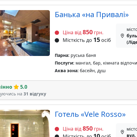
Банька «на Привалі»
міст
850
Ціна від
грн.
буль
15
Місткість до
осіб
(Лід
Парна:
руська баня
Послуги:
мангал, бар, кімната відпочи
Аква зона:
басейн, душ
мінно
5.0
туючись на
31 відгуку
Готель «Vele Rosso»
850
Ціна від
грн.
міст
10
вул.
Місткість до
осіб