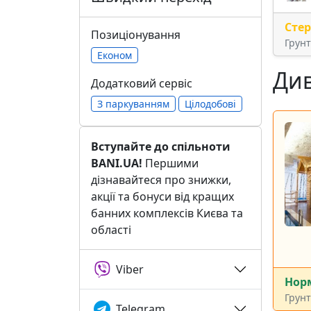
Сте
Позиціонування
Грун
Економ
Див
Додатковий сервіс
З паркуванням
Цілодобові
Вступайте до спільноти
BANI.UA!
Першими
дізнавайтеся про знижки,
акції та бонуси від кращих
банних комплексів Києва та
області
Viber
Нор
Грун
Telegram