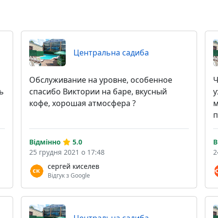
Центральна садиба
Обслуживание на уровне, особенное
Ч
ь
спасибо Виктории на баре, вкусный
у
кофе, хорошая атмосфера ?
м
п
Відмінно
5.0
В
25 грудня 2021 о 17:48
2
сергей киселев
Відгук з Google