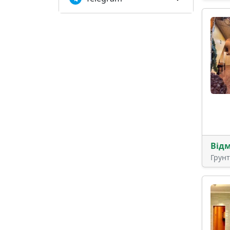
Від
Грун