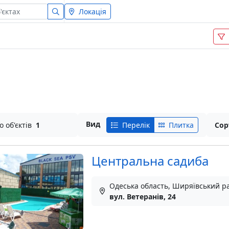
Локація
Вид
о об'єктів
1
Перелік
Плитка
Сор
Центральна садиба
Одеська область, Ширяївський ра
вул. Ветеранів, 24