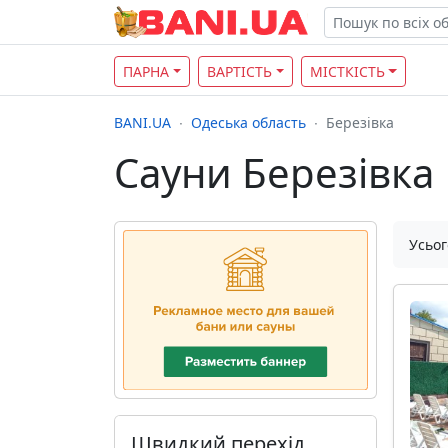
ПАРНА
ВАРТІСТЬ
МІСТКІСТЬ
BANI.UA
Одеська область
Березівка
Сауни Березівка
Усьог
Швидкий перехід