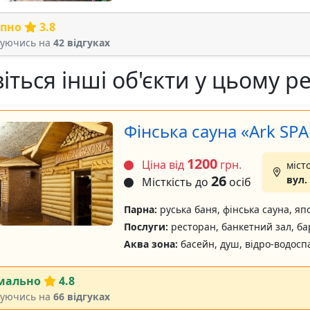
рпно
3.8
туючись на
42 відгуках
іться інші об'єкти у цьому ре
Фінська сауна «Ark SPA
1200
Ціна від
грн.
міст
26
вул.
Місткість до
осіб
Парна:
руська баня, фінська сауна, яп
Послуги:
ресторан, банкетний зал, ба
Аква зона:
басейн, душ, відро-водосп
мально
4.8
туючись на
66 відгуках