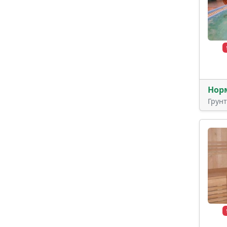
Нор
Грун