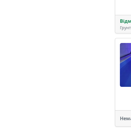
Від
Грун
Нем