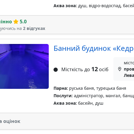
Аква зона:
душ, відро-водоспад, басе
мінно
5.0
туючись на
2 відгуках
Банний будинок «Кедр
міст
12
Місткість до
осіб
пров
Лева
Парна:
руська баня, турецька баня
Послуги:
адміністратор, мангал, банщ
Аква зона:
басейн, душ
а оцінок