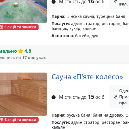
16
Місткість до
осіб
вул.
Парна:
фінська сауна, турецька баня
Послуги:
адміністратор, ресторан, бан
Є акції та знижки
банщик, кухар, кальян
Аква зона:
басейн, душ
мально
4.8
туючись на
17 відгуках
Сауна «П'яте колесо»
Одес
15
Місткість до
осіб
Прил
вул.
Парна:
руська баня, баня на дровах, ф
Є акції та знижки
Послуги:
адміністратор, ресторан, бан
кальян