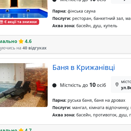
Парна:
фінська сауна
Послуги:
ресторан, банкетний зал, м
Є акції та знижки
Аква зона:
басейн, душ, купель
мально
4.6
туючись на
40 відгуках
Баня в Крижанівці
міст
10
Місткість до
осіб
ул.В
Парна:
руська баня, баня на дровах
Послуги:
мангал, кімната відпочинку,
Аква зона:
басейн, противоток, душ, 
мально
4.7