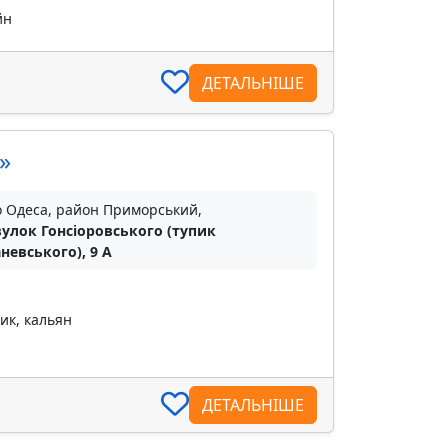
йн
ДЕТАЛЬНІШЕ
»
о Одеса, район Приморський,
улок Гонсіоровського (тупик
невського), 9 А
ик, кальян
ДЕТАЛЬНІШЕ