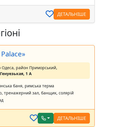
ДЕТАЛЬНІШЕ
гіоні
 Palace»
о Одеса, район Приморський,
 Генуезькая, 1 А
онська баня, римська терма
р, тренажерний зал, банщик, солярій
ад
ДЕТАЛЬНІШЕ