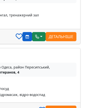
ангал, тренажерний зал
ДЕТАЛЬНІШЕ
о Одеса, район Пересипський,
етеранов, 4
 посуд
гідромасаж, відро-водоспад