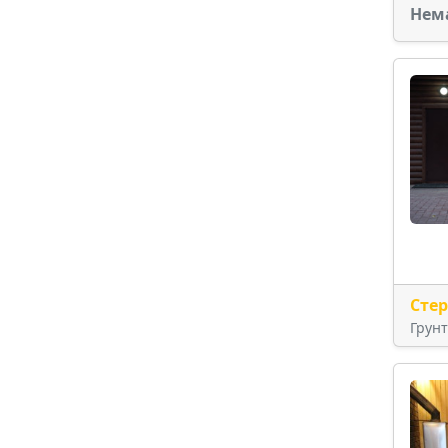
Нем
Сте
Грун