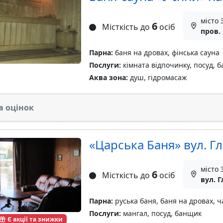
місто
6
Місткість до
осіб
пров.
Парна:
баня на дровах, фінська сауна
Послуги:
кімната відпочинку, посуд, 
Аква зона:
душ, гідромасаж
а оцінок
«Царська Баня» вул. Гл
місто
6
Місткість до
осіб
вул. Г
Парна:
руська баня, баня на дровах, ч
Послуги:
мангал, посуд, банщик
Є акції та знижки