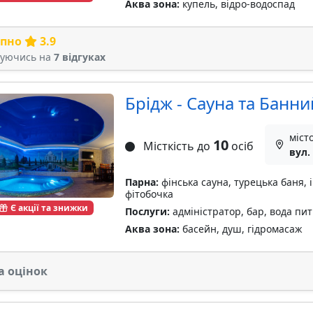
Аква зона:
купель, відро-водоспад
рпно
3.9
туючись на
7 відгуках
Брідж - Сауна та Банн
міст
10
Місткість до
осіб
вул.
Парна:
фінська сауна, турецька баня, 
фітобочка
Є акції та знижки
Послуги:
адміністратор, бар, вода пит
Аква зона:
басейн, душ, гідромасаж
а оцінок