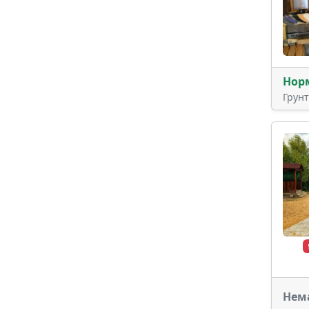
Нор
Грун
Нем