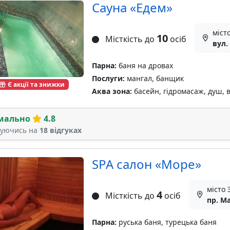
Сауна «Eдем»
міст
10
Місткість до
осіб
вул.
Парна:
баня на дровах
Послуги:
мангал, банщик
Є акції та знижки
Аква зона:
басейн, гідромасаж, душ, 
мально
4.8
туючись на
18 відгуках
SPA салон «Море»
місто 
4
Місткість до
осіб
пр. М
Парна:
руська баня, турецька баня