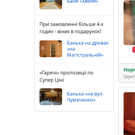
Баня «Хвиля»
При замовленні більше 4-х
годин - віник в подарунок!
Банька на дровах
«на
Магістральній»
Нор
«Гарячі» пропозиції по
Грун
Супер Ціні
Банька «на вул.
Чумаченко»