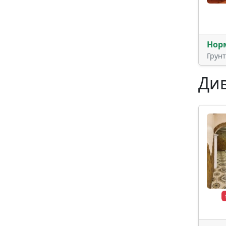
Нор
Грун
Див