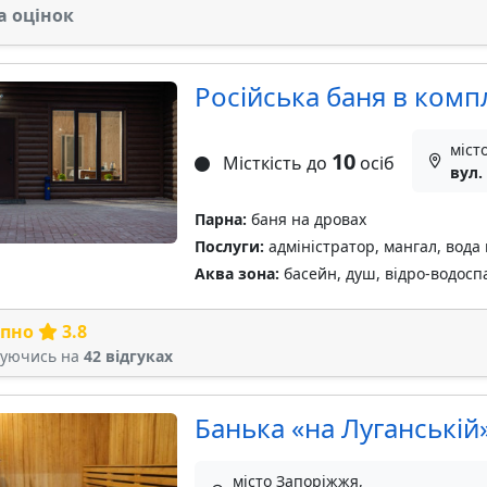
а оцінок
Російська баня в компл
міст
10
Місткість до
осіб
вул.
Парна:
баня на дровах
Послуги:
адміністратор, мангал, вода 
Аква зона:
басейн, душ, відро-водосп
рпно
3.8
туючись на
42 відгуках
Банька «на Луганській
місто Запоріжжя,