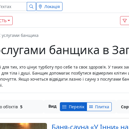
Локація
СТЬ
С услугами банщика
послугами банщика в За
для тих, хто цінує турботу про себе та своє здоров'я. У таких з
ля тіла і душі. Банщик допомагає позбутися відмерлих клітин шк
опочуття. Якщо хочеться відвідати лазню і сауну з послугами б
і.
Вид
о об'єктів
5
Перелік
Плитка
Сор
Баня-сауна «У Інни» н