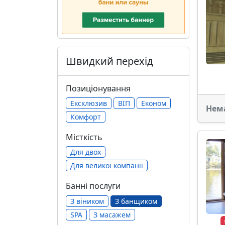
Швидкий перехід
Позиціонування
Ексклюзив
ВІП
Економ
Нем
Комфорт
Місткість
Для двох
Для великої компанії
Банні послуги
З віником
З банщиком
SPA
З масажем