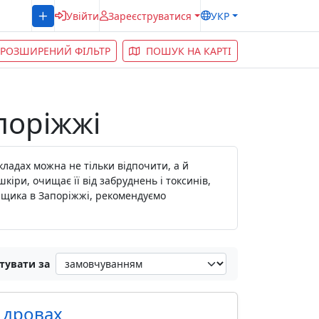
Увійти
Зареєструватися
УКР
РОЗШИРЕНИЙ ФІЛЬТР
ПОШУК НА КАРТІ
поріжжі
акладах можна не тільки відпочити, а й
іри, очищає її від забруднень і токсинів,
анщика в Запоріжжі, рекомендуємо
тувати за
а дровах