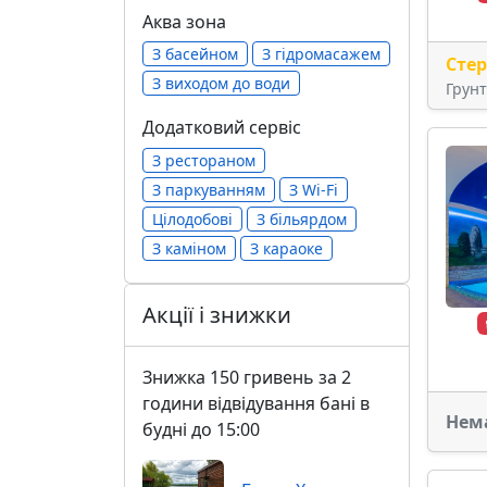
Аква зона
З басейном
З гідромасажем
Сте
З виходом до води
Грун
Додатковий сервіс
З рестораном
З паркуванням
З Wi-Fi
Цілодобові
З більярдом
З каміном
З караоке
Акції і знижки
Знижка 150 гривень за 2
години відвідування бані в
Нем
будні до 15:00