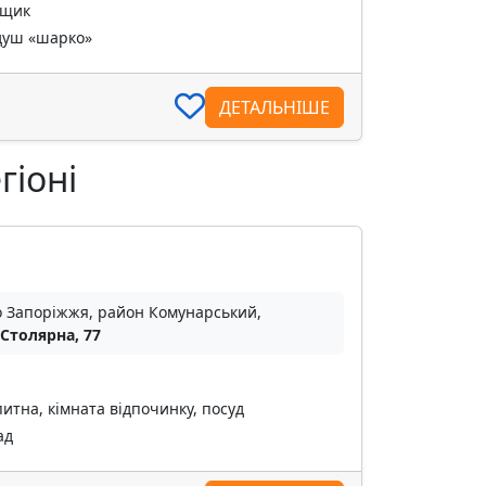
нщик
 душ «шарко»
ДЕТАЛЬНІШЕ
гіоні
о Запоріжжя, район Комунарський,
 Столярна, 77
питна, кімната відпочинку, посуд
ад