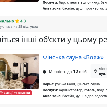
Послуги:
бар, кімната відпочинку, ба
Аква зона:
басейн, душ, противоток,
мально
4.3
туючись на
25 відгуках
іться інші об'єкти у цьому ре
Фінська сауна «Вояж»
міст
12
Місткість до
осіб
вул.
Парна:
руська баня, фінська сауна
Послуги:
адміністратор, готель, вода 
Є акції та знижки
Аква зона:
басейн, душ, відро-водосп