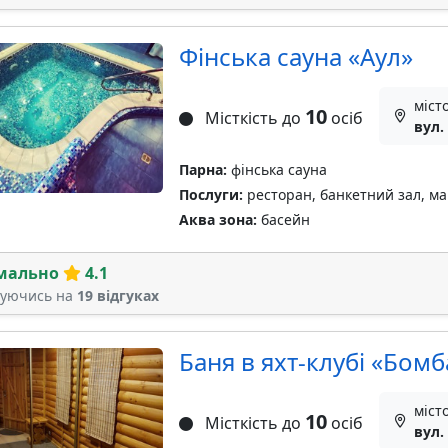
Фінська сауна «Аул»
міст
10
Місткість до
осіб
вул.
Парна:
фінська сауна
Послуги:
ресторан, банкетний зал, ма
Аква зона:
басейн
мально
4.1
туючись на
19 відгуках
Баня в яхт-клубі «Бом
міст
10
Місткість до
осіб
вул.