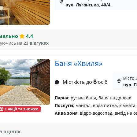
вул. Луганська, 40/4
мально
4.4
туючись на
23 відгуках
Баня «Хвиля»
місто
8
Місткість до
осіб
вул. 
Парна:
руська баня, баня на дровах
Послуги:
мангал, вода питна, кімната
Є акції та знижки
Аква зона:
відро-водоспад, вихід на оз
а оцінок