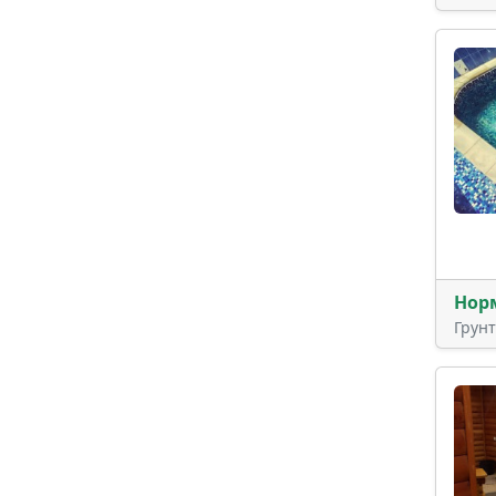
Нор
Грун