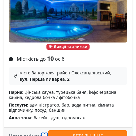
Є акції та знижки
10
Місткість до
осіб
місто Запоріжжя, район Олександрівський,
вул. Перша ливарна, 2
Парна:
фінська сауна, турецька баня, інфочервона
кабіна, кедрова бочка / фітобочка
Послуги:
адміністратор, бар, вода питна, кімната
відпочинку, посуд, банщик
Аква зона:
басейн, душ, гідромасаж