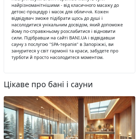
найрізноманітнішими - від класичного масажу до
детокс-процедур і масок для обличчя. Кожен
відвідувач зможе підібрати щось до душі і
насолодитися унікальним досвідом, який допоможе
йому по-справжньому розслабитися і відновити
сили. Підібравши на сайті BANI.UA і відвідавши
сауну з послугою "SPA-терапія" в Запоріжжі, ви
зануритеся у світ гармонії та краси, забудете про
турботи й просто насолодитеся моментом.
Цікаве про бані і сауни