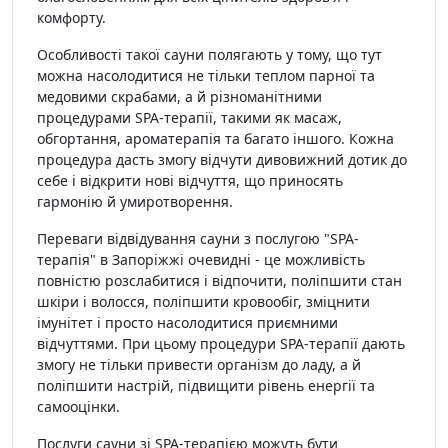
комфорту.
Особливості такої сауни полягають у тому, що тут
можна насолодитися не тільки теплом парної та
медовими скрабами, а й різноманітними
процедурами SPA-терапії, такими як масаж,
обгортання, ароматерапія та багато іншого. Кожна
процедура дасть змогу відчути дивовижний дотик до
себе і відкрити нові відчуття, що приносять
гармонію й умиротворення.
Переваги відвідування сауни з послугою "SPA-
терапія" в Запоріжжі очевидні - це можливість
повністю розслабитися і відпочити, поліпшити стан
шкіри і волосся, поліпшити кровообіг, зміцнити
імунітет і просто насолодитися приємними
відчуттями. При цьому процедури SPA-терапії дають
змогу не тільки привести організм до ладу, а й
поліпшити настрій, підвищити рівень енергії та
самооцінки.
Послуги сауни зі SPA-терапією можуть бути