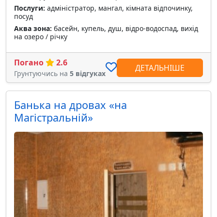
Послуги:
адміністратор, мангал, кімната відпочинку,
посуд
Аква зона:
басейн, купель, душ, відро-водоспад, вихід
на озеро / річку
Погано
2.6
ДЕТАЛЬНІШЕ
Грунтуючись на
5 відгуках
Банька на дровах «на
Магістральній»