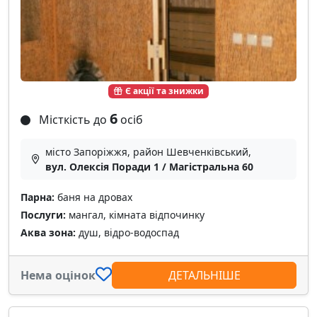
Є акції та знижки
6
Місткість до
осіб
місто Запоріжжя, район Шевченківський,
вул. Олексія Поради 1 / Магістральна 60
Парна:
баня на дровах
Послуги:
мангал, кімната відпочинку
Аква зона:
душ, відро-водоспад
Нема оцінок
ДЕТАЛЬНІШЕ