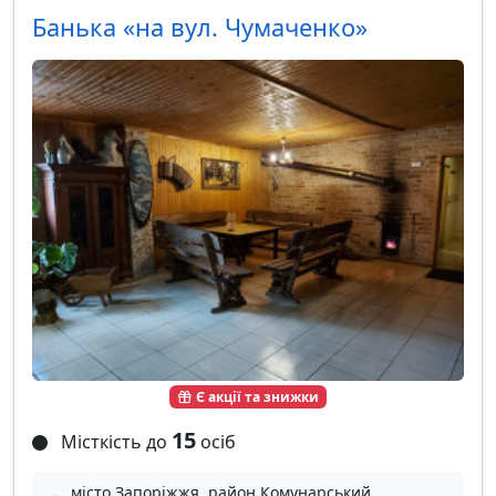
Банька «на вул. Чумаченко»
Є акції та знижки
15
Місткість до
осіб
місто Запоріжжя, район Комунарський,