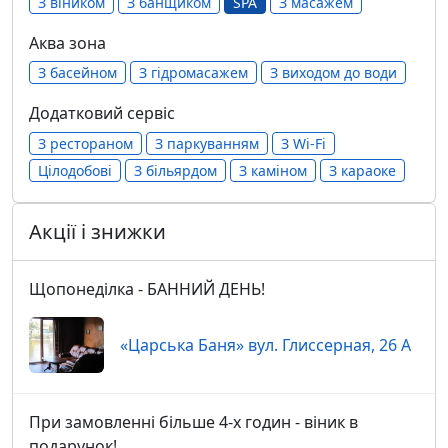
З віником
З банщиком
SPA
З масажем
Аква зона
З басейном
З гідромасажем
З виходом до води
Додатковий сервіс
З рестораном
З паркуванням
З Wi-Fi
Цілодобові
З більярдом
З каміном
З караоке
Акції і знижки
Щопонеділка - БАННИЙ ДЕНЬ!
«Царська Баня» вул. Глиссерная, 26 А
При замовленні більше 4-х годин - віник в
подарунок!