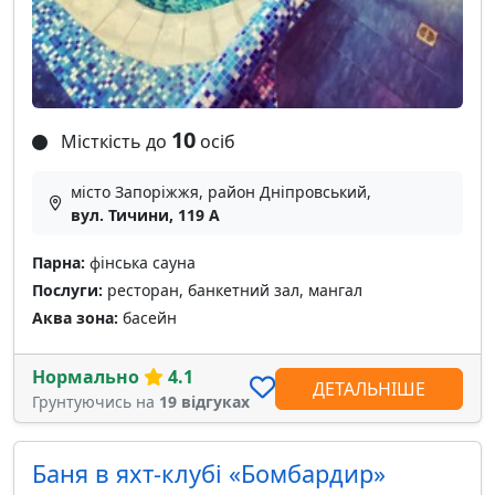
10
Місткість до
осіб
місто Запоріжжя, район Дніпровський,
вул. Тичини, 119 А
Парна:
фінська сауна
Послуги:
ресторан, банкетний зал, мангал
Аква зона:
басейн
Нормально
4.1
ДЕТАЛЬНІШЕ
Грунтуючись на
19 відгуках
Баня в яхт-клубі «Бомбардир»