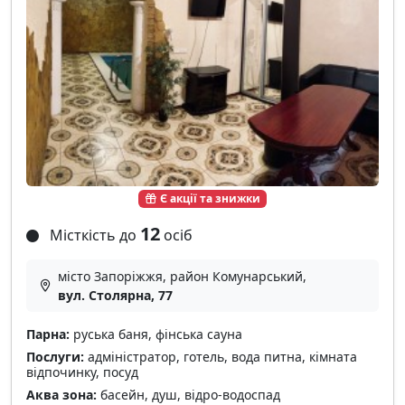
Є акції та знижки
12
Місткість до
осіб
місто Запоріжжя, район Комунарський,
вул. Столярна, 77
Парна:
руська баня, фінська сауна
Послуги:
адміністратор, готель, вода питна, кімната
відпочинку, посуд
Аква зона:
басейн, душ, відро-водоспад