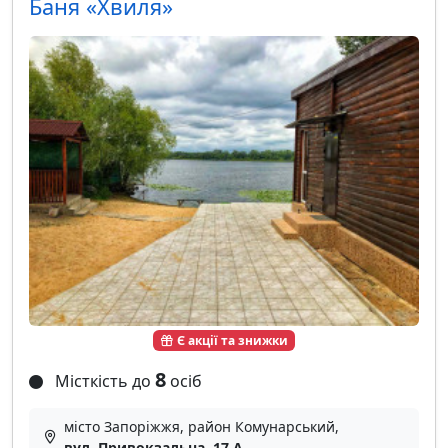
Баня «Хвиля»
Є акції та знижки
8
Місткість до
осіб
місто Запоріжжя, район Комунарський,
вул. Привокзальна, 17 А