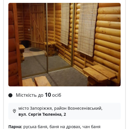
10
Місткість до
осіб
місто Запоріжжя, район Вознесенівський,
вул. Сергія Тюленіна, 2
Парна:
руська баня, баня на дровах, чан баня