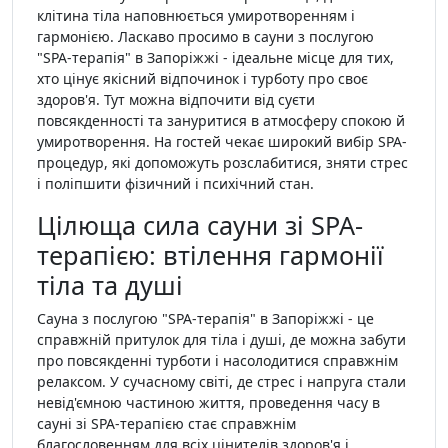
клітина тіла наповнюється умиротворенням і
гармонією. Ласкаво просимо в сауни з послугою
"SPA-терапія" в Запоріжжі - ідеальне місце для тих,
хто цінує якісний відпочинок і турботу про своє
здоров'я. Тут можна відпочити від суєти
повсякденності та зануритися в атмосферу спокою й
умиротворення. На гостей чекає широкий вибір SPA-
процедур, які допоможуть розслабитися, зняти стрес
і поліпшити фізичний і психічний стан.
Цілюща сила сауни зі SPA-
терапією: втілення гармонії
тіла та душі
Сауна з послугою "SPA-терапія" в Запоріжжі - це
справжній притулок для тіла і душі, де можна забути
про повсякденні турботи і насолодитися справжнім
релаксом. У сучасному світі, де стрес і напруга стали
невід'ємною частиною життя, проведення часу в
сауні зі SPA-терапією стає справжнім
благословенням для всіх цінителів здоров'я і