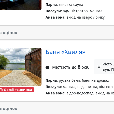
Парна:
фінська сауна
Послуги:
адміністратор, мангал
Аква зона:
вихід на озеро / річку
а оцінок
Баня «Хвиля»
місто
8
Місткість до
осіб
вул. 
Парна:
руська баня, баня на дровах
Послуги:
мангал, вода питна, кімната
Є акції та знижки
Аква зона:
відро-водоспад, вихід на оз
а оцінок