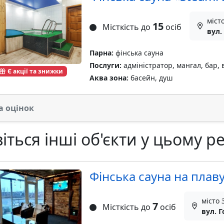
міст
15
Місткість до
осіб
вул.
Парна:
фінська сауна
Послуги:
адміністратор, мангал, бар, 
Є акції та знижки
Аква зона:
басейн, душ
а оцінок
іться інші об'єкти у цьому ре
Фінська сауна на плав
місто
7
Місткість до
осіб
вул. Г