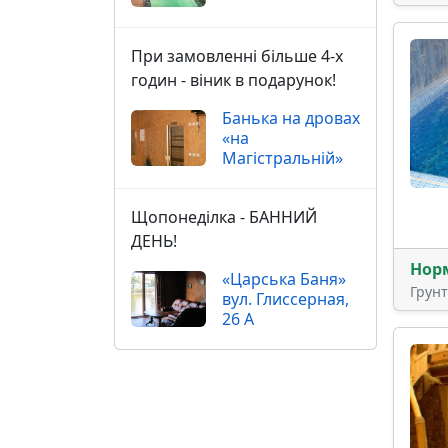
При замовленні більше 4-х
годин - віник в подарунок!
Банька на дровах
«на
Магістральній»
Щопонеділка - БАННИЙ
ДЕНЬ!
Нор
«Царська Баня»
Грун
вул. Глиссерная,
26 А