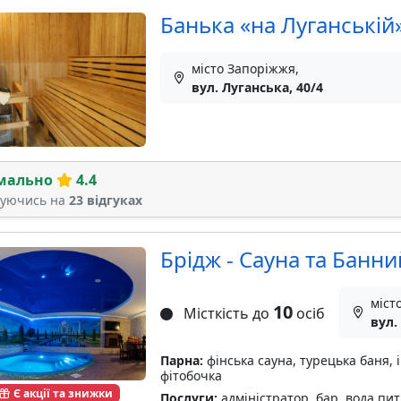
Банька «на Луганській
місто Запоріжжя,
вул. Луганська, 40/4
мально
4.4
туючись на
23 відгуках
Брідж - Сауна та Банн
міст
10
Місткість до
осіб
вул.
Парна:
фінська сауна, турецька баня, 
фітобочка
Є акції та знижки
Послуги:
адміністратор, бар, вода пит