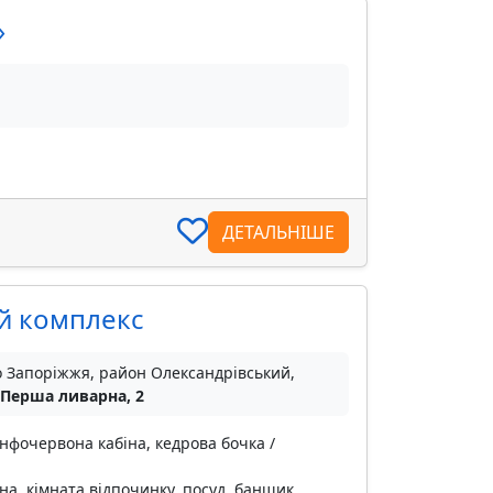
»
ДЕТАЛЬНІШЕ
ий комплекс
о Запоріжжя, район Олександрівський,
 Перша ливарна, 2
інфочервона кабіна, кедрова бочка /
на, кімната відпочинку, посуд, банщик