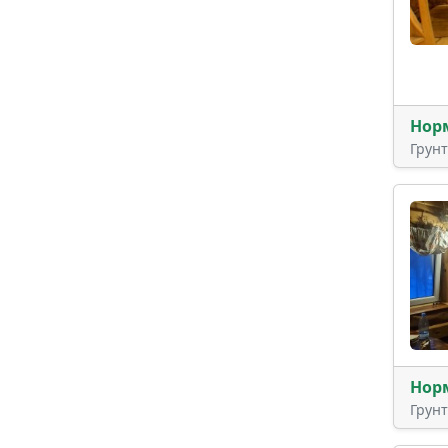
Нор
Грун
Нор
Грун