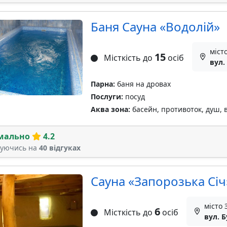
Баня Сауна «Водолій»
міст
15
Місткість до
осіб
вул.
Парна:
баня на дровах
Послуги:
посуд
Аква зона:
басейн, противоток, душ, 
мально
4.2
туючись на
40 відгуках
Сауна «Запорозька Січ
місто
6
Місткість до
осіб
вул. 