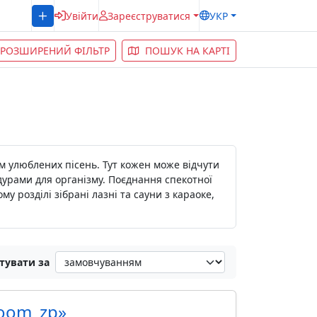
Увійти
Зареєструватися
УКР
РОЗШИРЕНИЙ ФІЛЬТР
ПОШУК НА КАРТІ
ом улюблених пісень. Тут кожен може відчути
урами для організму. Поєднання спекотної
у розділі зібрані лазні та сауни з караоке,
тувати за
room_zp»