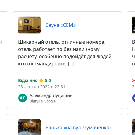
Сауна «СЕМ»
т
Шикарный отель, отличные номера,
В
отель работает по без наличному
Н
расчету, особенно подойдёт для людей
ч
кто в командировке, [...]
п
Відмінно
5.0
Ж
23 лютого 2022 о 22:31
2
Александр Луцишин
Відгук з Google
Банька «на вул. Чумаченко»