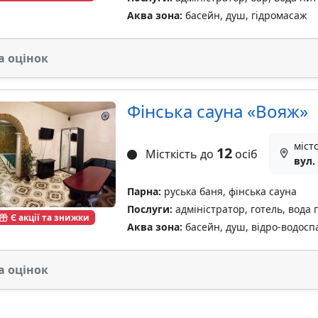
Аква зона:
басейн, душ, гідромасаж
а оцінок
Фінська сауна «Вояж»
міст
12
Місткість до
осіб
вул.
Парна:
руська баня, фінська сауна
Послуги:
адміністратор, готель, вода 
Є акції та знижки
Аква зона:
басейн, душ, відро-водосп
а оцінок