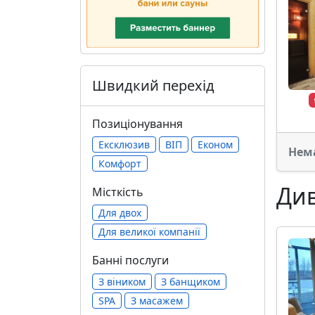
Швидкий перехід
Позиціонування
Ексклюзив
ВІП
Економ
Нем
Комфорт
Див
Місткість
Для двох
Для великої компанії
Банні послуги
З віником
З банщиком
SPA
З масажем