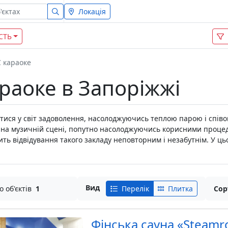
Локація
СТЬ
С караоке
караоке в Запоріжжі
итися у світ задоволення, насолоджуючись теплою парою і спів
ї на музичній сцені, попутно насолоджуючись корисними процед
ить відвідування такого закладу неповторним і незабутнім. У цьом
Вид
о об'єктів
1
Перелік
Плитка
Сор
Фінська сауна «Steam