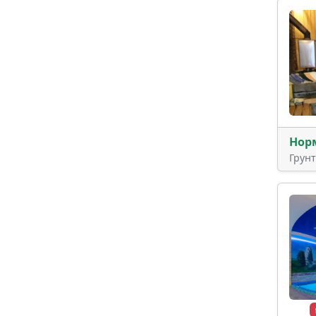
Нор
Грун