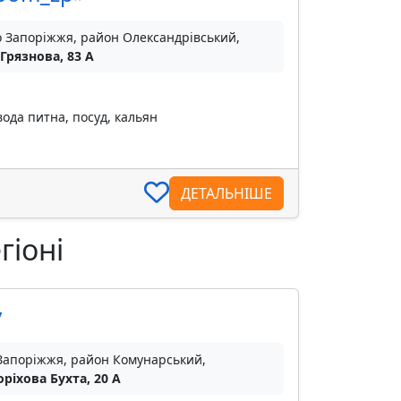
о Запоріжжя, район Олександрівський,
 Грязнова, 83 А
вода питна, посуд, кальян
ДЕТАЛЬНІШЕ
гіоні
у
 Запоріжжя, район Комунарський,
оріхова Бухта, 20 А