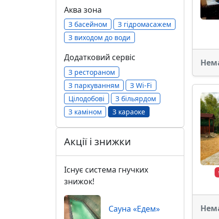
Аква зона
З басейном
З гідромасажем
З виходом до води
Додатковий сервіс
Нем
З рестораном
З паркуванням
З Wi-Fi
Цілодобові
З більярдом
З каміном
З караоке
Акції і знижки
Існує система гнучких
знижок!
Нем
Сауна «Eдем»