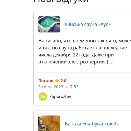
Фінська сауна «Аул»
Написано, что временно закрыто, може
и так, но сауна работает на последние
числа декабря 22 года. Даже при
отключении электроэнергии. [...]
Погано
2.0
3 січня 2023 о 17:53
Zaporozhec
Банька «на Луганській»