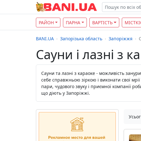
РАЙОН
ПАРНА
ВАРТІСТЬ
МІСТКІ
BANI.UA
Запорізька область
Запоріжжя
Сауни і лазні з 
Сауни та лазні з караоке - можливість занур
себе справжньою зіркою і виконати свої мрі
пари, чудового звуку і приємної компанії роб
що діють у Запоріжжі.
Усьог