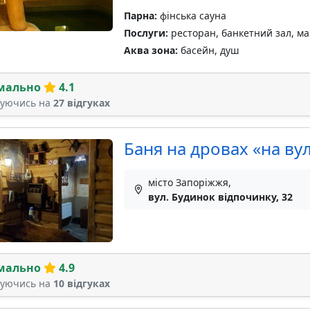
Парна:
фінська сауна
Послуги:
ресторан, банкетний зал, ман
Аква зона:
басейн, душ
мально
4.1
туючись на
27 відгуках
Баня на дровах «на вул
місто Запоріжжя,
вул. Будинок відпочинку, 32
мально
4.9
туючись на
10 відгуках