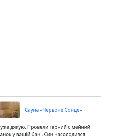
Сауна «Червоне Сонце»
уже дякую. Провели гарний сімейний
анок у вашій бані. Син насолодився