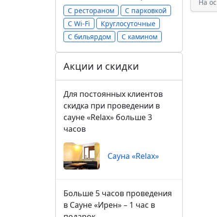
На о
С рестораном
С парковкой
С Wi-Fi
Круглосуточные
С бильярдом
С камином
Акции и скидки
Для постоянных клиентов
скидка при проведении в
сауне «Relax» больше 3
часов
Сауна «Relax»
Больше 5 часов проведения
в Сауне «Ирен» – 1 час в
подарок.