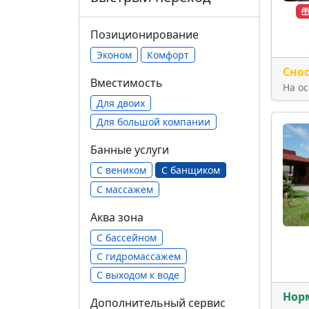
Позиционирование
Эконом
Комфорт
Сно
Вместимость
На о
Для двоих
Для большой компании
Банные услуги
С веником
С банщиком
С массажем
Аква зона
С бассейном
С гидромассажем
С выходом к воде
Нор
Дополнительный сервис