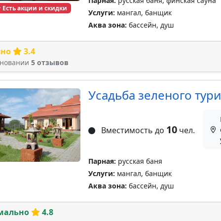
Парная:
русская баня, финская сауна
Есть акции и скидки
Услуги:
мангал, банщик
Аква зона:
бассейн, душ
сно
3.4
сновании
5 отзывов
Усадьба зеленого тури
10
Вместимость до
чел.
Парная:
русская баня
Услуги:
мангал, банщик
Аква зона:
бассейн, душ
мально
4.8