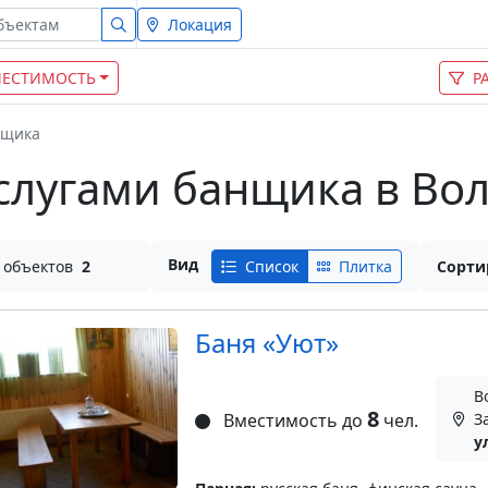
Локация
ЕСТИМОСТЬ
Р
нщика
услугами банщика в Во
Вид
 объектов
2
Список
Плитка
Сорти
Баня «Уют»
В
8
Вместимость до
чел.
З
у