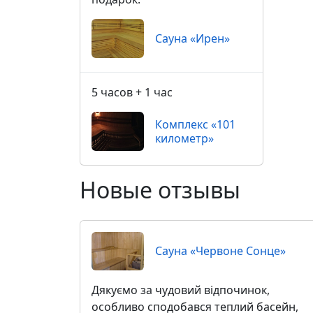
Сауна «Ирен»
5 часов + 1 час
Комплекс «101
километр»
Новые отзывы
Сауна «Червоне Сонце»
Дякуємо за чудовий відпочинок,
особливо сподобався теплий басейн,