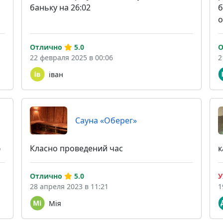
баньку на 26:02
б
о
Отлично
5.0
О
22 февраля 2025 в 00:06
2
іван
Сауна «Оберег»
ю
Класно проведений час
к
Отлично
5.0
У
28 апреля 2023 в 11:21
1
Мія