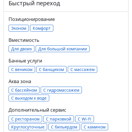
Быстрый переход
Позиционирование
Эконом
Комфорт
Вместимость
Для двоих
Для большой компании
Банные услуги
С веником
С банщиком
С массажем
Аква зона
С бассейном
С гидромассажем
С выходом к воде
Дополнительный сервис
С рестораном
С парковкой
С Wi-Fi
Круглосуточные
С бильярдом
С камином