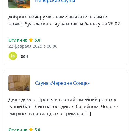
Печерские сауны
доброго вечеру як з вами звʼязатись дайте
номер будьласка хочу замовити баньку на 26:02
Отлично
5.0
22 февраля 2025 в 00:06
іван
Сауна «Червоне Сонце»
Дуже дякую. Провели гарний сімейний ранок у
вашій бані. Син насолодився басейном. Чоловік
вигрівся в парилці, а я отримала [...]
Отлично
5.0