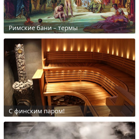
Римские бани – термы
С финским паром!