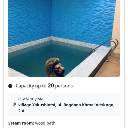
20
Capacity up to
persons
city Vinnytsia,
village Yakushintsі, ul. Bogdana Khmel'nitskogo,
2 A
Steam room:
wood bath