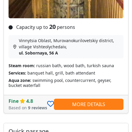
20
Capacity up to
persons
Vinnytsia Oblast, Murovanokurilovetskiy district,
village Vishteolychedaїv,
ul. Sobornaya, 56 A
Steam room:
russian bath, wood bath, turkish sauna
Services:
banquet hall, grill, bath attendant
Aqua zone:
swimming pool, countercurrent, geyser,
bucket waterfall
Fine
4.8
MORE DETAILS
Based on
9 reviews
Quick passage