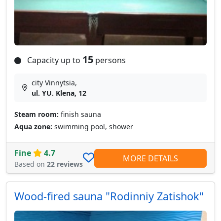
15
Capacity up to
persons
city Vinnytsia,
ul. YU. Klena, 12
Steam room:
finish sauna
Aqua zone:
swimming pool, shower
Fine
4.7
MORE DETAILS
Based on
22 reviews
Wood-fired sauna "Rodinniy Zatishok"