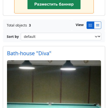
View
Total objects
3
Sort by
Bath-house "Diva"