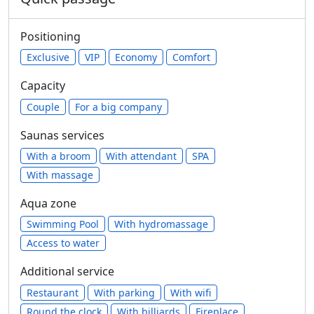
Positioning
Exclusive
VIP
Economy
Comfort
Capacity
Сouple
For a big company
Saunas services
With a broom
With attendant
SPA
With massage
Aqua zone
Swimming Pool
With hydromassage
Access to water
Additional service
Restaurant
With parking
With wifi
Round the clock
With billiards
Fireplace