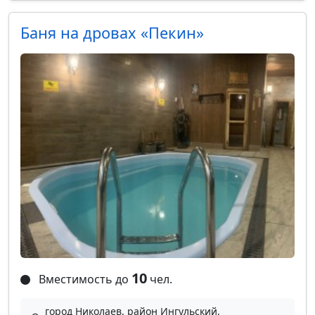
Баня на дровах «Пекин»
10
Вместимость до
чел.
город Николаев, район Ингульский,