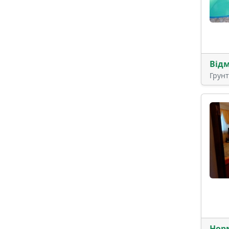
Від
Грун
Нор