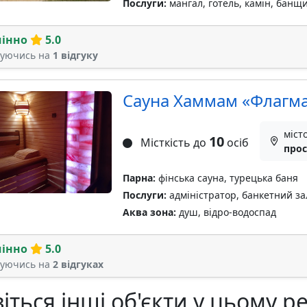
Послуги:
мангал, готель, камін, банщ
мінно
5.0
туючись на
1 відгуку
Сауна Хаммам «Флагм
міст
10
Місткість до
осіб
прос
Парна:
фінська сауна, турецька баня
Послуги:
адміністратор, банкетний зал
Аква зона:
душ, відро-водоспад
мінно
5.0
туючись на
2 відгуках
іться інші об'єкти у цьому ре