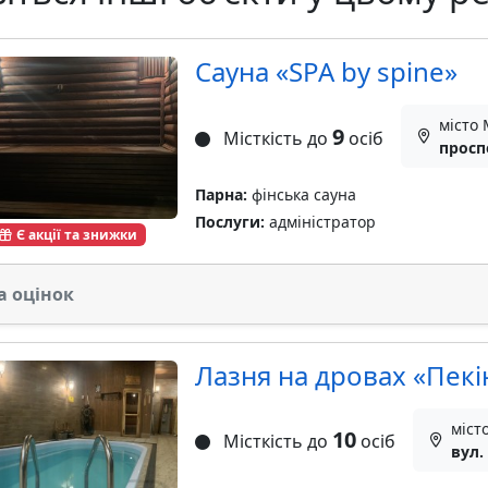
Сауна «SPA by spine»
місто 
9
Місткість до
осіб
просп
Парна:
фінська сауна
Послуги:
адміністратор
Є акції та знижки
а оцінок
Лазня на дровах «Пекі
міст
10
Місткість до
осіб
вул.