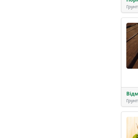
Грун
Від
Грун