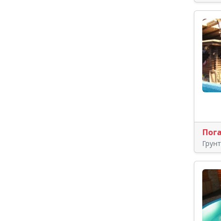
Пог
Грун