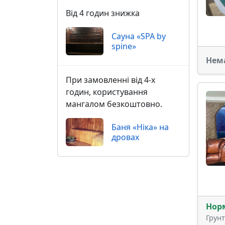
Від 4 годин знижка
Сауна «SPA by
spine»
Нем
При замовленні від 4-х
годин, користування
мангалом безкоштовно.
Баня «Ніка» на
дровах
Нор
Грун