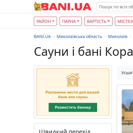
РАЙОН
ПАРНА
ВАРТІСТЬ
МІСТКІ
BANI.UA
Миколаївська область
Миколаїв
Сауни і бані Кор
Усьог
Швидкий перехід