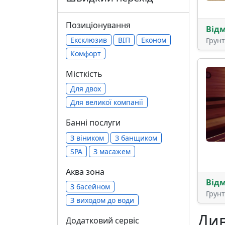
Позиціонування
Від
Ексклюзив
ВІП
Економ
Грун
Комфорт
Місткість
Для двох
Для великої компанії
Банні послуги
З віником
З банщиком
SPA
З масажем
Аква зона
Від
З басейном
Грун
З виходом до води
Див
Додатковий сервіс