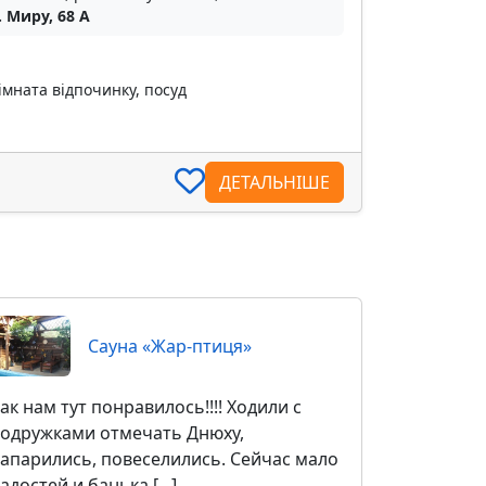
 Миру, 68 А
імната відпочинку, посуд
ДЕТАЛЬНІШЕ
Сауна «Жар-птиця»
ак нам тут понравилось!!!! Ходили с
одружками отмечать Днюху,
апарились, повеселились. Сейчас мало
адостей и банька [...]