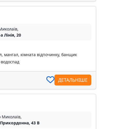
Миколаїв,
-а Лінія, 20
л, мангал, кімната відпочинку, банщик
о-водоспад
ДЕТАЛЬНІШЕ
о Миколаїв,
 Прикордонна, 43 В