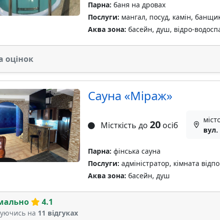
Парна:
баня на дровах
Послуги:
мангал, посуд, камін, банщи
Аква зона:
басейн, душ, відро-водосп
а оцінок
Сауна «Міраж»
міст
20
Місткість до
осіб
вул.
Парна:
фінська сауна
Послуги:
адміністратор, кімната відп
Аква зона:
басейн, душ
мально
4.1
туючись на
11 відгуках