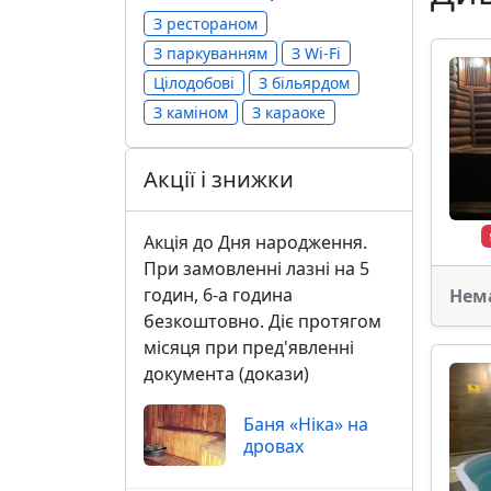
З рестораном
З паркуванням
З Wi-Fi
Цілодобові
З більярдом
З каміном
З караоке
Акції і знижки
Акція до Дня народження.
При замовленні лазні на 5
годин, 6-а година
Нем
безкоштовно. Діє протягом
місяця при пред'явленні
документа (докази)
Баня «Ніка» на
дровах