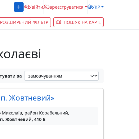
Увійти
Зареєструватися
УКР
РОЗШИРЕНИЙ ФІЛЬТР
ПОШУК НА КАРТІ
колаєві
тувати за
осп. Жовтневий»
о Миколаїв, район Корабельний,
п. Жовтневий, 410 Б