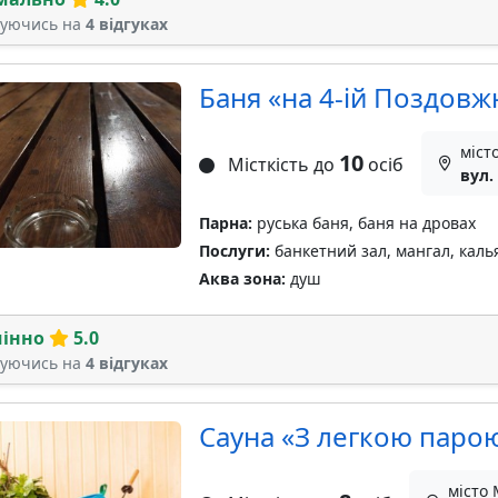
туючись на
4 відгуках
Баня «на 4-ій Поздовж
міст
10
Місткість до
осіб
вул.
Парна:
руська баня, баня на дровах
Послуги:
банкетний зал, мангал, каль
Аква зона:
душ
мінно
5.0
туючись на
4 відгуках
Сауна «З легкою паро
місто 