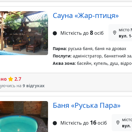
Сауна «Жар-птиця»
місто 
8
Місткість до
осіб
вул. 1
Парна:
руська баня, баня на дровах
Послуги:
адміністратор, банкетний за
Аква зона:
басейн, купель, душ, відр
ано
2.7
туючись на
9 відгуках
Баня «Руська Пара»
міст
16
Місткість до
осіб
вул.