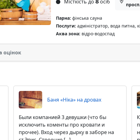
8
Місткість до
осіб
просп.
Парна:
фінська сауна
Послуги:
адміністратор, вода питна, к
Аква зона:
відро-водоспад
а оцінок
Баня «Ніка» на дровах
Были компанией 3 девушки (что бы
К
исключить коменты про кровати и
п
прочее). Вход через дырку в заборе на
н
ст.Эвис. Строение [...]
р