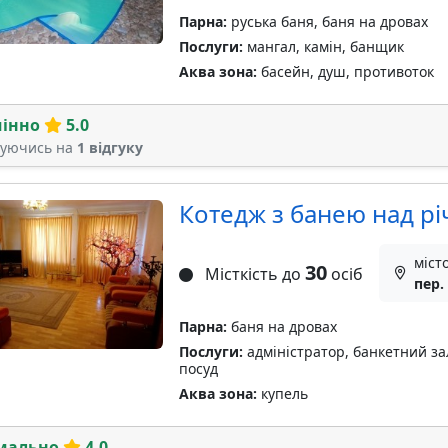
Парна:
руська баня, баня на дровах
Послуги:
мангал, камін, банщик
Аква зона:
басейн, душ, противоток
мінно
5.0
туючись на
1 відгуку
Котедж з банею над р
міст
30
Місткість до
осіб
пер.
Парна:
баня на дровах
Послуги:
адміністратор, банкетний зал
посуд
Аква зона:
купель
мально
4.0