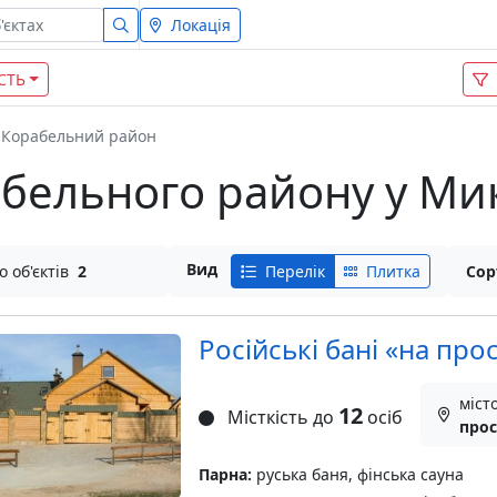
Локація
СТЬ
Корабельний район
абельного району у Ми
Вид
о об'єктів
2
Перелік
Плитка
Сор
Російські бані «на пр
міст
12
Місткість до
осіб
прос
Парна:
руська баня, фінська сауна