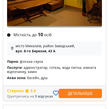
10
Місткість до
осіб
місто Миколаїв, район Заводський,
вул. 8-го Березня, 43 А
Парна:
фінська сауна
Послуги:
адміністратор, готель, вода питна, кімната
відпочинку, камін
Аква зона:
басейн, душ
Стерпно
3.0
ДЕТАЛЬНІШЕ
Грунтуючись на
5 відгуках