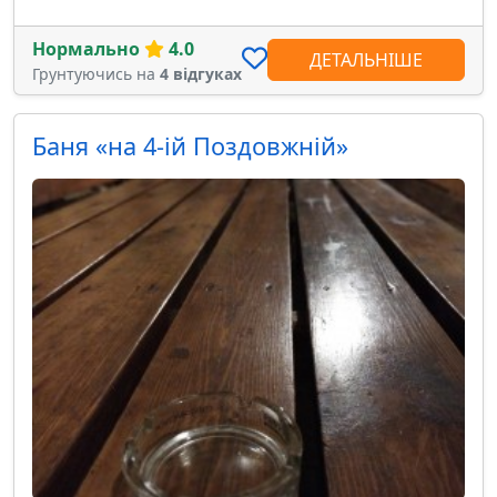
Нормально
4.0
ДЕТАЛЬНІШЕ
Грунтуючись на
4 відгуках
Баня «на 4-ій Поздовжній»