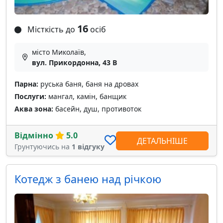
16
Місткість до
осіб
місто Миколаїв,
вул. Прикордонна, 43 В
Парна:
руська баня, баня на дровах
Послуги:
мангал, камін, банщик
Аква зона:
басейн, душ, противоток
Відмінно
5.0
ДЕТАЛЬНІШЕ
Грунтуючись на
1 відгуку
Котедж з банею над річкою