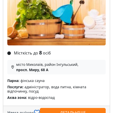
8
Місткість до
осіб
місто Миколаїв, район Інгульський,
просп. Миру, 68 А
Парна:
фінська сауна
Послуги:
адміністратор, вода питна, кімната
відпочинку, посуд
Аква зона:
відро-водоспад
Нема оцінок
ДЕТАЛЬНІШЕ