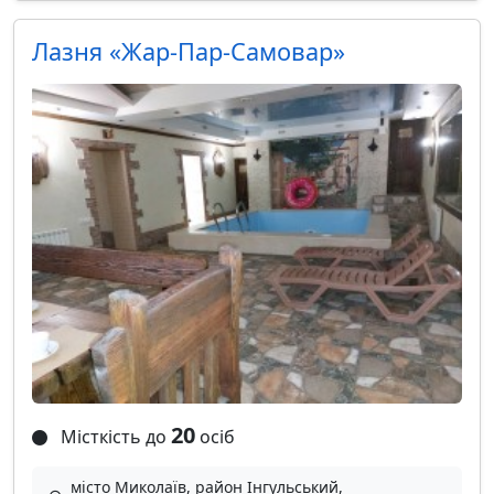
Лазня «Жар-Пар-Самовар»
20
Місткість до
осіб
місто Миколаїв, район Інгульський,