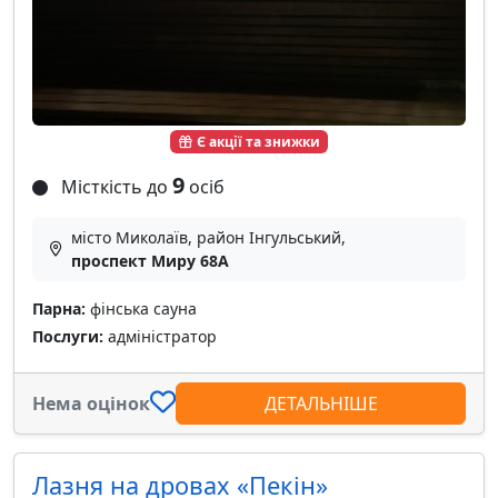
Є акції та знижки
9
Місткість до
осіб
місто Миколаїв, район Інгульський,
проспект Миру 68А
Парна:
фінська сауна
Послуги:
адміністратор
Нема оцінок
ДЕТАЛЬНІШЕ
Лазня на дровах «Пекін»