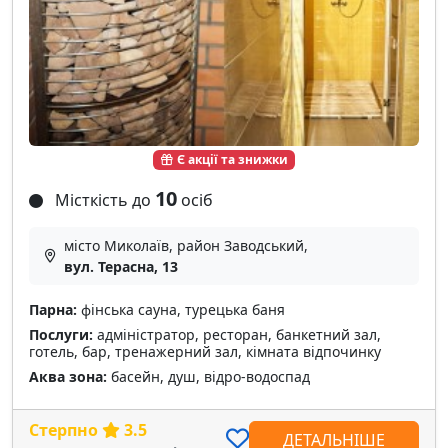
Є акції та знижки
10
Місткість до
осіб
місто Миколаїв, район Заводський,
вул. Терасна, 13
Парна:
фінська сауна, турецька баня
Послуги:
адміністратор, ресторан, банкетний зал,
готель, бар, тренажерний зал, кімната відпочинку
Аква зона:
басейн, душ, відро-водоспад
Стерпно
3.5
ДЕТАЛЬНІШЕ