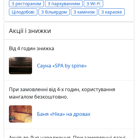
З рестораном
З паркуванням
З Wi-Fi
Цілодобові
З більярдом
З каміном
З караоке
Акції і знижки
Від 4 годин знижка
Сауна «SPA by spine»
При замовленні від 4-х годин, користування
мангалом безкоштовно.
Баня «Ніка» на дровах
Акція до Дня народження. При замовленні лазні