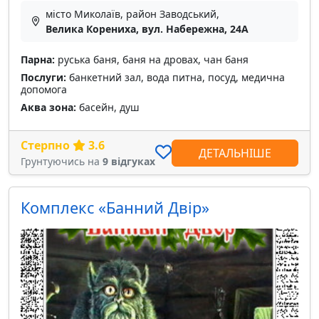
місто Миколаїв, район Заводський,
Велика Корениха, вул. Набережна, 24А
Парна:
руська баня, баня на дровах, чан баня
Послуги:
банкетний зал, вода питна, посуд, медична
допомога
Аква зона:
басейн, душ
Стерпно
3.6
ДЕТАЛЬНІШЕ
Грунтуючись на
9 відгуках
Комплекс «Банний Двір»