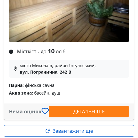
10
Місткість до
осіб
місто Миколаїв, район Інгульський,
вул. Погранична, 242 В
Парна:
фінська сауна
Аква зона:
басейн, душ
Нема оцінок
ДЕТАЛЬНІШЕ
Завантажити ще