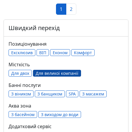
1
2
Швидкий перехід
Позиціонування
Ексклюзив
ВІП
Економ
Комфорт
Місткість
Для двох
Для великої компанії
Банні послуги
З віником
З банщиком
SPA
З масажем
Аква зона
З басейном
З виходом до води
Додатковий сервіс