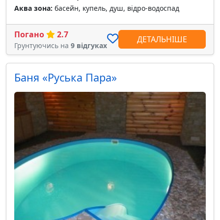
Аква зона:
басейн, купель, душ, відро-водоспад
Погано
2.7
ДЕТАЛЬНІШЕ
Грунтуючись на
9 відгуках
Баня «Руська Пара»