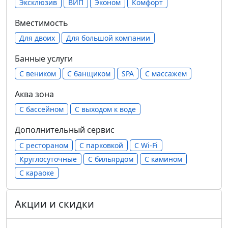
Эксклюзив
ВИП
Эконом
Комфорт
Вместимость
Для двоих
Для большой компании
Банные услуги
С веником
С банщиком
SPA
С массажем
Аква зона
С бассейном
С выходом к воде
Дополнительный сервис
С рестораном
С парковкой
С Wi-Fi
Круглосуточные
С бильярдом
С камином
С караоке
Акции и скидки