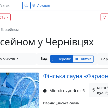
Локація
СТЬ
 бассейном
басейном у Чернівцях
Вид
о об'єктів
1
Перелік
Плитка
Сор
Фінська сауна «Фарао
місто
6
Місткість до
осіб
вул. Р
Парна:
фінська сауна