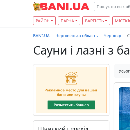
РАЙОН
ПАРНА
ВАРТІСТЬ
МІСТКІ
BANI.UA
Чернівецька область
Чернівці
С
Сауни і лазні з 
Усьог
Швидкий перехід