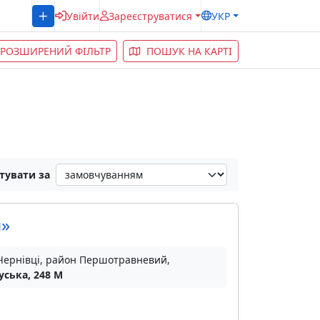
Увійти
Зареєструватися
УКР
РОЗШИРЕНИЙ ФІЛЬТР
ПОШУК НА КАРТІ
тувати за
н»
 Чернівці, район Першотравневий,
уська, 248 М