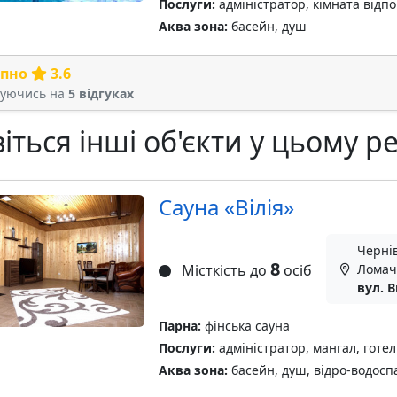
Послуги:
адміністратор, кімната відпо
Аква зона:
басейн, душ
рпно
3.6
туючись на
5 відгуках
іться інші об'єкти у цьому ре
Сауна «Вілія»
Чернів
8
Місткість до
осіб
Ломач
вул. 
Парна:
фінська сауна
Послуги:
адміністратор, мангал, готел
Аква зона:
басейн, душ, відро-водоспад