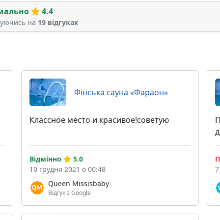
мально
4.4
туючись на
19 відгуках
Фінська сауна «Фараон»
Классное место и красивое!советую
П
д
Відмінно
5.0
П
10 грудня 2021 о 00:48
7
Queen Missisbaby
Відгук з Google