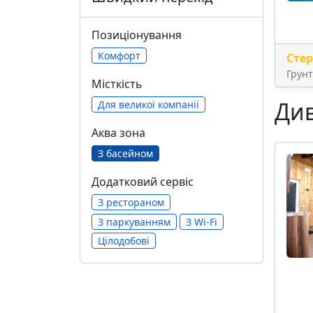
Позиціонування
Комфорт
Сте
Грун
Місткість
Див
Для великої компанії
Аква зона
З басейном
Додатковий сервіс
З рестораном
З паркуванням
З Wi-Fi
Цілодобові