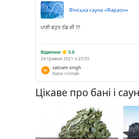
Фінська сауна «Фараон»
ਪਾਣੀ ਬਹੁਤ ਠੰਡ ਸੀ ??
Відмінно
5.0
24 травня 2021 о 23:55
satnam singh
Відгук з Google
Цікаве про бані і сау