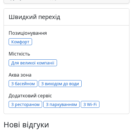
Швидкий перехід
Позиціонування
Комфорт
Місткість
Для великої компанії
Аква зона
З басейном
З виходом до води
Додатковий сервіс
З рестораном
З паркуванням
З Wi-Fi
Нові відгуки