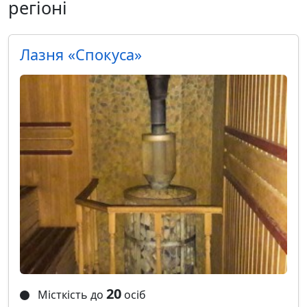
регіоні
Лазня «Спокуса»
20
Місткість до
осіб