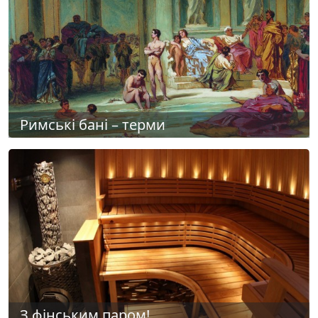
Римські бані – терми
З фінським паром!