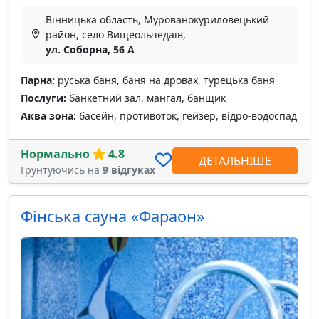
Вінницька область, Мурованокуриловецький
район, село Вищеольчедаїв,
ул. Соборна, 56 A
Парна:
руська баня, баня на дровах, турецька баня
Послуги:
банкетний зал, мангал, банщик
Аква зона:
басейн, противоток, гейзер, відро-водоспад
Нормально
4.8
ДЕТАЛЬНІШЕ
Грунтуючись на
9 відгуках
Фінська сауна «Фараон»