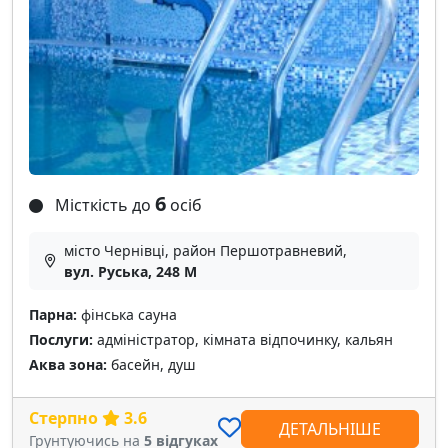
6
Місткість до
осіб
місто Чернівці, район Першотравневий,
вул. Руська, 248 М
Парна:
фінська сауна
Послуги:
адміністратор, кімната відпочинку, кальян
Аква зона:
басейн, душ
Стерпно
3.6
ДЕТАЛЬНІШЕ
Грунтуючись на
5 відгуках