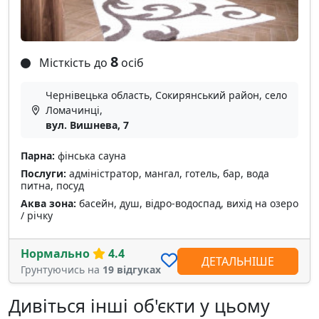
8
Місткість до
осіб
Чернівецька область, Сокирянський район, село
Ломачинці,
вул. Вишнева, 7
Парна:
фінська сауна
Послуги:
адміністратор, мангал, готель, бар, вода
питна, посуд
Аква зона:
басейн, душ, відро-водоспад, вихід на озеро
/ річку
Нормально
4.4
ДЕТАЛЬНІШЕ
Грунтуючись на
19 відгуках
Дивіться інші об'єкти у цьому