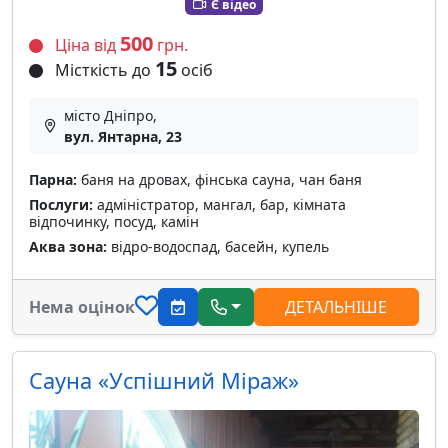
Є відео
500
Ціна від
грн.
15
Місткість до
осіб
місто Дніпро,
вул. Янтарна, 23
Парна:
баня на дровах, фінська сауна, чан баня
Послуги:
адміністратор, мангал, бар, кімната
відпочинку, посуд, камін
Аква зона:
відро-водоспад, басейн, купель
Нема оцінок
ДЕТАЛЬНІШЕ
Сауна «Успішний Міраж»