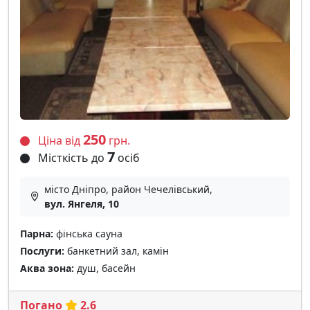
250
Ціна від
грн.
7
Місткість до
осіб
місто Дніпро, район Чечелівський,
вул. Янгеля, 10
Парна:
фінська сауна
Послуги:
банкетний зал, камін
Аква зона:
душ, басейн
Погано
2.6