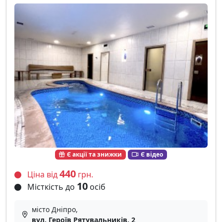
Є акції та знижки
Є відео
440
Ціна від
грн.
10
Місткість до
осіб
місто Дніпро,
вул. Героїв Рятувальників, 2