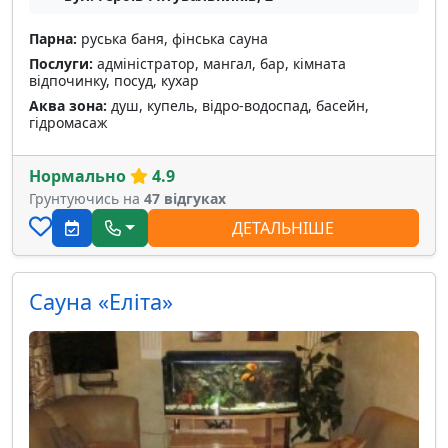
Парна:
руська баня, фінська сауна
Послуги:
адміністратор, мангал, бар, кімната
відпочинку, посуд, кухар
Аква зона:
душ, купель, відро-водоспад, басейн,
гідромасаж
Нормально
4.9
Грунтуючись на
47 відгуках
ДЕТАЛЬНІШЕ
Сауна «Еліта»