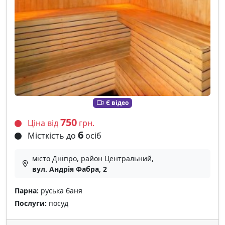
Є відео
750
Ціна від
грн.
6
Місткість до
осіб
місто Дніпро, район Центральний,
вул. Андрія Фабра, 2
Парна:
руська баня
Послуги:
посуд