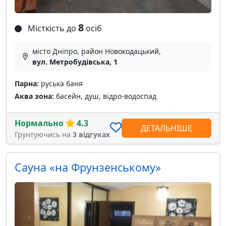
8
Місткість до
осіб
місто Дніпро, район Новокодацький,
вул. Метробудівська, 1
Парна:
руська баня
Аква зона:
басейн, душ, відро-водоспад
Нормально
4.3
ДЕТАЛЬНІШЕ
Грунтуючись на
3 відгуках
Сауна «на Фрунзенському»