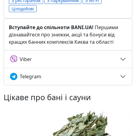
З рестораном
З паркуванням
З Wi-Fi
Цілодобові
Вступайте до спільноти BANI.UA!
Першими
дізнавайтеся про знижки, акції та бонуси від
кращих банних комплексів Києва та області
Viber
Telegram
Цікаве про бані і сауни