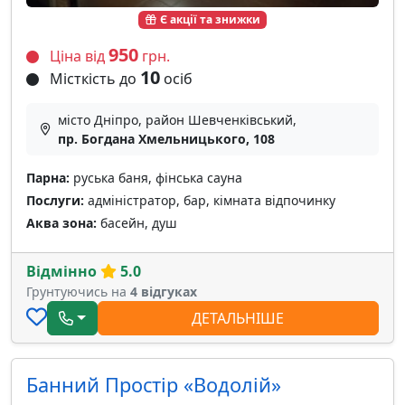
Є акції та знижки
950
Ціна від
грн.
10
Місткість до
осіб
місто Дніпро, район Шевченківський,
пр. Богдана Хмельницького, 108
Парна:
руська баня, фінська сауна
Послуги:
адміністратор, бар, кімната відпочинку
Аква зона:
басейн, душ
Відмінно
5.0
Грунтуючись на
4 відгуках
ДЕТАЛЬНІШЕ
Банний Простір «Водолій»