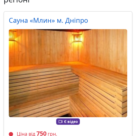
Сауна «Млин» м. Дніпро
Є відео
750
Ціна від
грн.