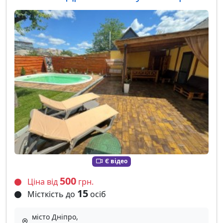
Є відео
500
Ціна від
грн.
15
Місткість до
осіб
місто Дніпро,