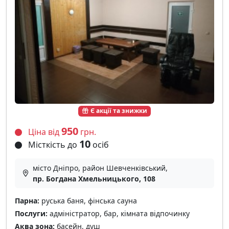
Є акції та знижки
950
Ціна від
грн.
10
Місткість до
осіб
місто Дніпро, район Шевченківський,
пр. Богдана Хмельницького, 108
Парна:
руська баня, фінська сауна
Послуги:
адміністратор, бар, кімната відпочинку
Аква зона:
басейн, душ