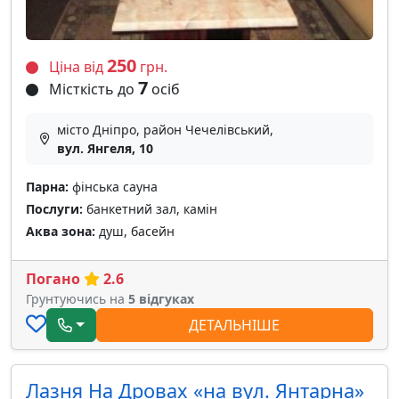
250
Ціна від
грн.
7
Місткість до
осіб
місто Дніпро, район Чечелівський,
вул. Янгеля, 10
Парна:
фінська сауна
Послуги:
банкетний зал, камін
Аква зона:
душ, басейн
Погано
2.6
Грунтуючись на
5 відгуках
ДЕТАЛЬНІШЕ
Лазня На Дровах «на вул. Янтарна»