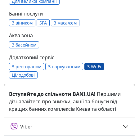
Для великої компанії
Банні послуги
З віником
SPA
З масажем
Аква зона
З басейном
Додатковий сервіс
З рестораном
З паркуванням
З Wi-Fi
Цілодобові
Вступайте до спільноти BANI.UA!
Першими
дізнавайтеся про знижки, акції та бонуси від
кращих банних комплексів Києва та області
Viber