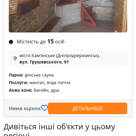
15
Місткість до
осіб
місто Кам'янське (Дніпродзержинськ),
вул. Грушевського, 91
Парна:
фінська сауна
Послуги:
мангал, вода питна
Аква зона:
басейн, душ
Нема оцінок
ДЕТАЛЬНІШЕ
Дивіться інші об'єкти у цьому
регіоні