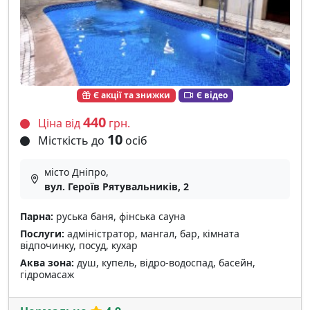
Є акції та знижки
Є відео
440
Ціна від
грн.
10
Місткість до
осіб
місто Дніпро,
вул. Героїв Рятувальників, 2
Парна:
руська баня, фінська сауна
Послуги:
адміністратор, мангал, бар, кімната
відпочинку, посуд, кухар
Аква зона:
душ, купель, відро-водоспад, басейн,
гідромасаж