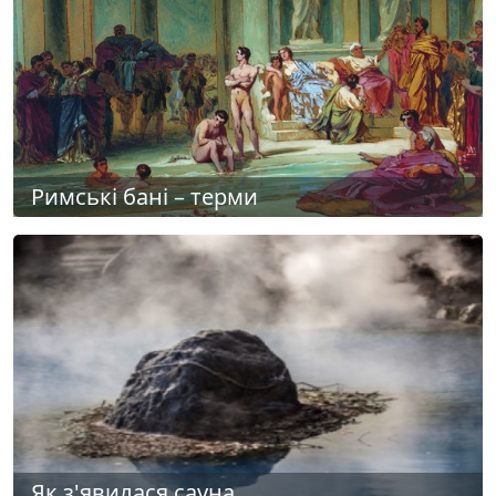
Римські бані – терми
Як з'явилася сауна