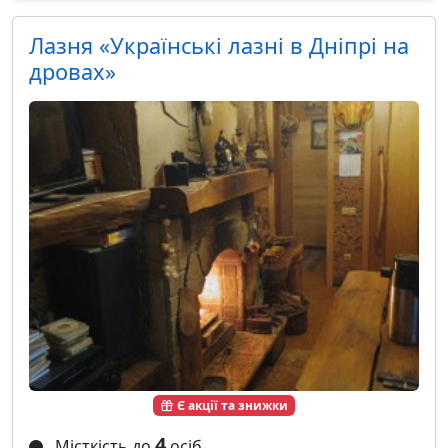
Лазня «Українські лазні в Дніпрі на
дровах»
Є акції та знижки
4
Місткість до
осіб