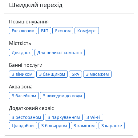
Швидкий перехід
Позиціонування
Ексклюзив
ВІП
Економ
Комфорт
Місткість
Для двох
Для великої компанії
Банні послуги
З віником
З банщиком
SPA
З масажем
Аква зона
З басейном
З виходом до води
Додатковий сервіс
З рестораном
З паркуванням
З Wi-Fi
Цілодобові
З більярдом
З каміном
З караоке