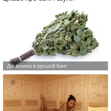
Дія віника в руській бані