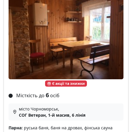
Є акції та знижки
6
Місткість до
осіб
місто Чорноморськ,
СОГ Ветеран, 1-й масив, 6 лінія
Парна:
руська баня, баня на дровах, фінська сауна