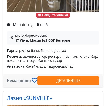
Є акції та знижки
8
Місткість до
осіб
місто Чорноморськ,
17 Лінія, Масив №3 СОГ Ветеран
Парна:
руська баня, баня на дровах
Послуги:
адміністратор, ресторан, мангал, готель, бар,
вода питна, посуд, банщик, кухар
Аква зона:
басейн, душ, відро-водоспад
Нема оцінок
ДЕТАЛЬНІШЕ
Лазня «SUNVILLE»