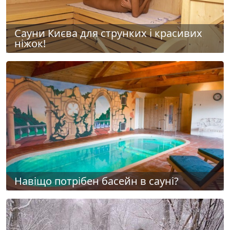
Сауни Києва для струнких і красивих
ніжок!
Навіщо потрібен басейн в сауні?