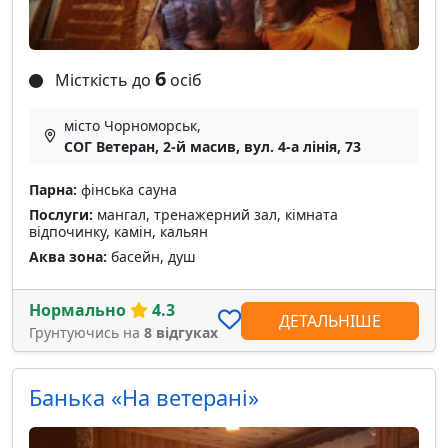
6
Місткість до
осіб
місто Чорноморськ,
СОГ Ветеран, 2-й масив, вул. 4-а лінія, 73
Парна:
фінська сауна
Послуги:
мангал, тренажерний зал, кімната
відпочинку, камін, кальян
Аква зона:
басейн, душ
Нормально
4.3
ДЕТАЛЬНІШЕ
Грунтуючись на
8 відгуках
Банька «На ветерані»