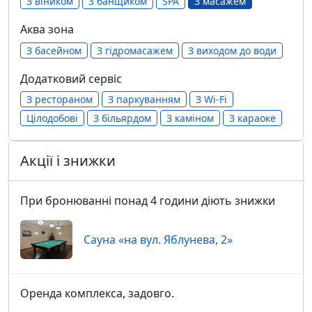
З віником
З банщиком
SPA
З масажем
Аква зона
З басейном
З гідромасажем
З виходом до води
Додатковий сервіс
З рестораном
З паркуванням
З Wi-Fi
Цілодобові
З більярдом
З каміном
З караоке
Акції і знижки
При бронюванні понад 4 години діють знижки
Сауна «на вул. Яблунева, 2»
Оренда комплекса, задовго.