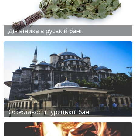
Дія віника в руській бані
Особливості турецької бані