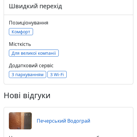
Швидкий перехід
Позиціонування
Комфорт
Місткість
Для великої компанії
Додатковий сервіс
З паркуванням
З Wi-Fi
Нові відгуки
Печерський Водограй