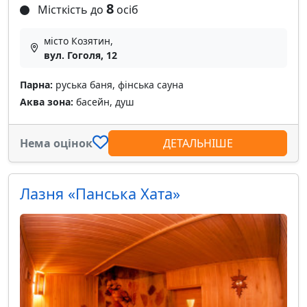
8
Місткість до
осіб
місто Козятин,
вул. Гоголя, 12
Парна:
руська баня, фінська сауна
Аква зона:
басейн, душ
Нема оцінок
ДЕТАЛЬНІШЕ
Лазня «Панська Хата»