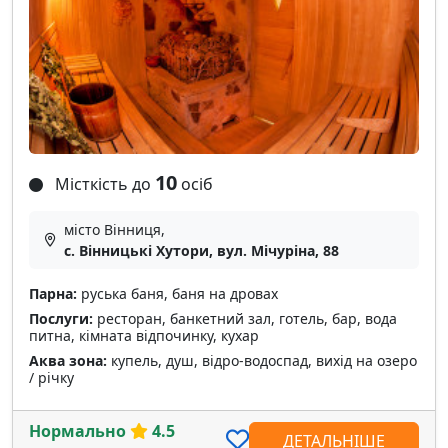
10
Місткість до
осіб
місто Вінниця,
с. Вінницькі Хутори, вул. Мічуріна, 88
Парна:
руська баня, баня на дровах
Послуги:
ресторан, банкетний зал, готель, бар, вода
питна, кімната відпочинку, кухар
Аква зона:
купель, душ, відро-водоспад, вихід на озеро
/ річку
Нормально
4.5
ДЕТАЛЬНІШЕ