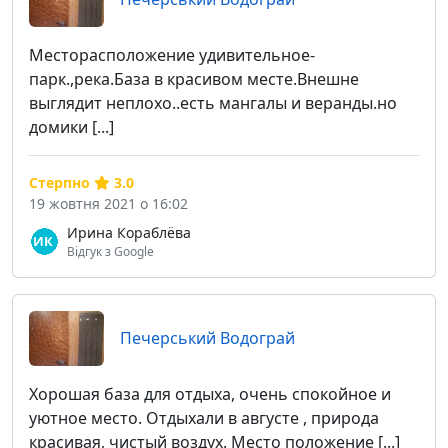
Месторасположение удивительное-
парк.,река.База в красивом месте.Внешне
выглядит неплохо..есть мангалы и веранды.но
домики [...]
Стерпно
3.0
19 жовтня 2021 о 16:02
Ирина Кораблёва
Відгук з Google
Печерський Водограй
Хорошая база для отдыха, очень спокойное и
уютное место. Отдыхали в августе , природа
красивая, чистый воздух. Место положение [...]