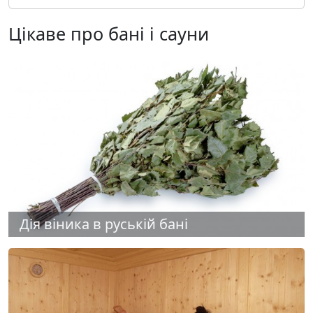
Цікаве про бані і сауни
Дія віника в руській бані