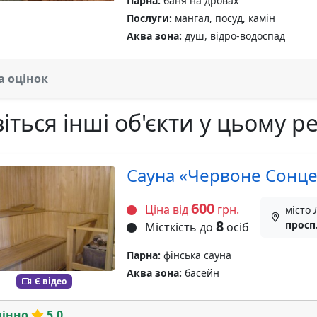
Парна:
баня на дровах
Послуги:
мангал, посуд, камін
Аква зона:
душ, відро-водоспад
а оцінок
іться інші об'єкти у цьому ре
Сауна «Червоне Сонце
600
Ціна від
грн.
місто 
8
просп
Місткість до
осіб
Парна:
фінська сауна
Аква зона:
басейн
Є відео
мінно
5.0