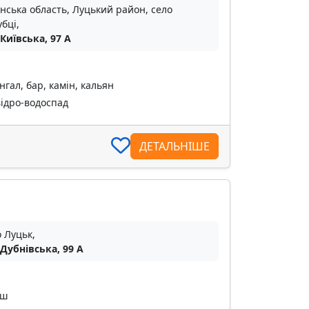
нська область, Луцький район, село
убці,
 Київська, 97 А
гал, бар, камін, кальян
відро-водоспад
ДЕТАЛЬНІШЕ
о Луцьк,
 Дубнівська, 99 А
уш