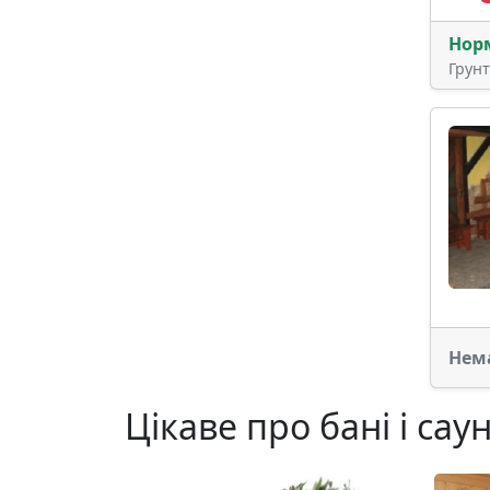
Нор
Грун
Нем
Цікаве про бані і сау