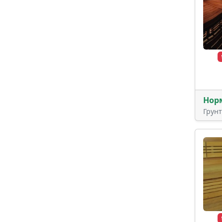
Нор
Грун