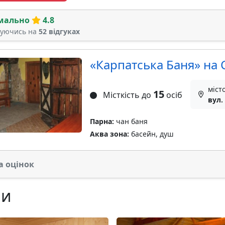
мально
4.8
туючись на
52 відгуках
«Карпатська Баня» на 
міст
15
Місткість до
осіб
вул.
Парна:
чан баня
Аква зона:
басейн, душ
а оцінок
ни