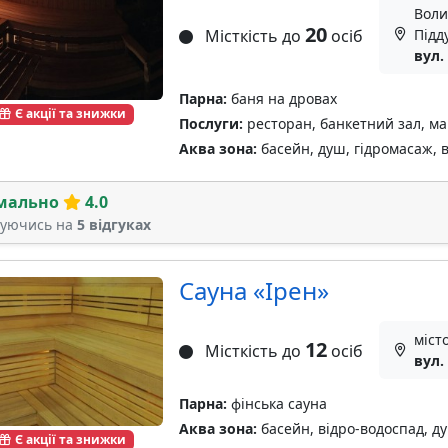
Воли
20
Місткість до
осіб
Підд
вул.
Парна:
баня на дровах
Є акції та знижки
Послуги:
ресторан, банкетний зал, ман
Аква зона:
басейн, душ, гідромасаж, 
мально
4.0
туючись на
5 відгуках
Сауна «Ірен»
міст
12
Місткість до
осіб
вул.
Парна:
фінська сауна
Аква зона:
басейн, відро-водоспад, д
Є акції та знижки