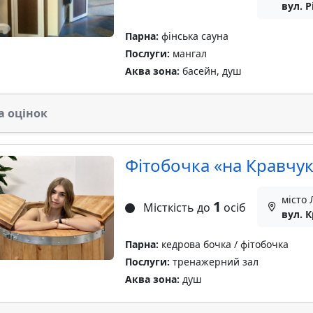
вул. Р
Парна:
фінська сауна
Послуги:
мангал
Аква зона:
басейн, душ
а оцінок
Фітобочка «‎на Кравчук
місто 
1
Місткість до
осіб
вул. К
Парна:
кедрова бочка / фітобочка
Послуги:
тренажерний зал
Аква зона:
душ