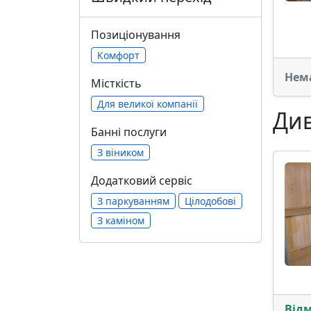
Позиціонування
Комфорт
Нем
Місткість
Для великої компанії
Див
Банні послуги
З віником
Додатковий сервіс
З паркуванням
Цілодобові
З каміном
Від