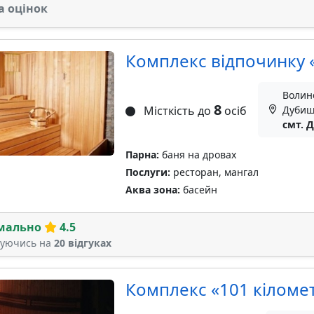
а оцінок
Комплекс відпочинку
Волин
8
Місткість до
осіб
Дубищ
смт. 
Парна:
баня на дровах
Послуги:
ресторан, мангал
Аква зона:
басейн
мально
4.5
туючись на
20 відгуках
Комплекс «101 кіломе