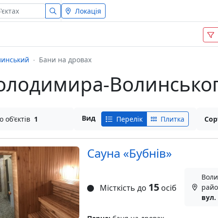
Локація
линський
Бани на дровах
Володимира-Волинсько
Вид
о об'єктів
1
Перелік
Плитка
Сор
Сауна «Бубнів»
Воли
15
Місткість до
осіб
райо
вул.