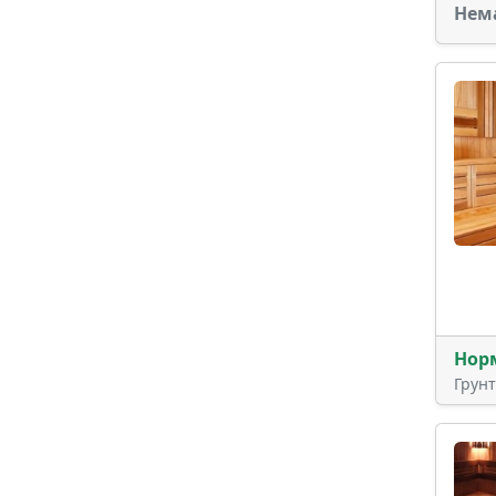
Нем
Нор
Грун