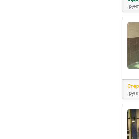
Грун
Сте
Грун