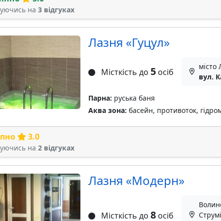
туючись на
3 відгуках
Лазня «Гуцул»
місто 
5
Місткість до
осіб
вул. 
Парна:
руська баня
Аква зона:
басейн, противоток, гідро
рпно
3.0
туючись на
2 відгуках
Лазня «Модерн»
Волинс
8
Місткість до
осіб
Струмі