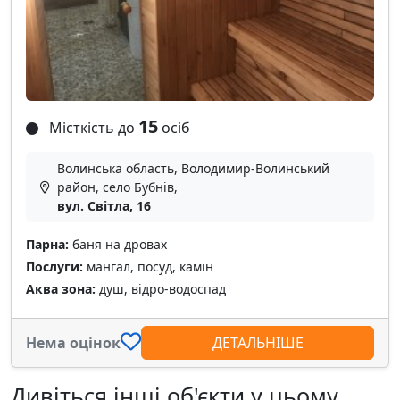
15
Місткість до
осіб
Волинська область, Володимир-Волинський
район, село Бубнів,
вул. Світла, 16
Парна:
баня на дровах
Послуги:
мангал, посуд, камін
Аква зона:
душ, відро-водоспад
Нема оцінок
ДЕТАЛЬНІШЕ
Дивіться інші об'єкти у цьому