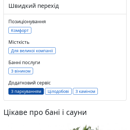
Швидкий перехід
Позиціонування
Комфорт
Місткість
Для великої компанії
Банні послуги
З віником
Додатковий сервіс
З паркуванням
Цілодобові
З каміном
Цікаве про бані і сауни