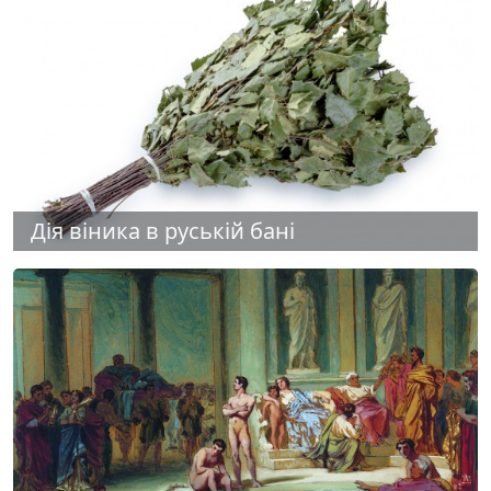
Дія віника в руській бані