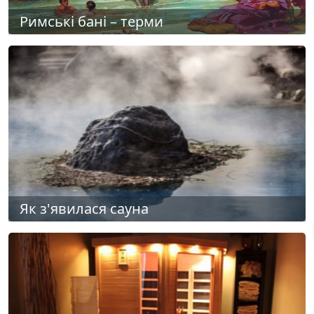
Римські бані – терми
Як з'явилася сауна