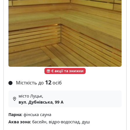
Є акції та знижки
12
Місткість до
осіб
місто Луцьк,
вул. Дубнівська, 99 А
Парна:
фінська сауна
Аква зона:
басейн, відро-водоспад, душ