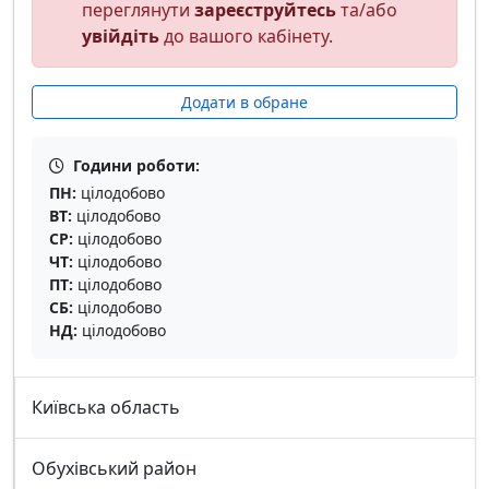
переглянути
зареєструйтесь
та/або
увійдіть
до вашого кабінету.
Додати в обране
Години роботи:
ПН:
цілодобово
ВТ:
цілодобово
СР:
цілодобово
ЧТ:
цілодобово
ПТ:
цілодобово
СБ:
цілодобово
НД:
цілодобово
Київська область
Обухівський район