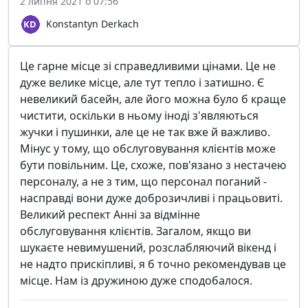
2 липня 2021 о 07:56
Konstantyn Derkach
Це гарне місце зі справедливими цінами. Це не
дуже велике місце, але тут тепло і затишно. Є
невеликий басейн, але його можна було б краще
чистити, оскільки в ньому іноді з'являються
жучки і пушинки, але це не так вже й важливо.
Мінус у тому, що обслуговування клієнтів може
бути повільним. Це, схоже, пов'язано з нестачею
персоналу, а не з тим, що персонал поганий -
насправді вони дуже доброзичливі і працьовиті.
Великий респект Анні за відмінне
обслуговування клієнтів. Загалом, якщо ви
шукаєте невимушений, розслабляючий вікенд і
не надто прискіпливі, я б точно рекомендував це
місце. Нам із дружиною дуже сподобалося.