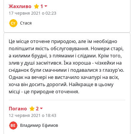
Жахливо
1
17 червня 2021 о 02:23
Стася
Це місце оточене природою, але їм необхідно
поліпшити якість обслуговування. Номери старі,
а килими брудні, з плямами і слідами. Крім того,
злив у душі засмітився. Їжа хороша - чізкейки на
сніданок були смачними і подавалися з глазур'ю.
Однак на вечері не вистачило хачапурі на всіх,
хоча він досить дорогий. Найкраще в цьому
місці - це природне оточення.
Погано
2
12 червня 2021 о 18:43
Владимир Ефимов