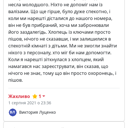
несла молодшого. Ніхто не допоміг нам із
валізами. Що ще гірше, було дуже спекотно, і
коли ми нарешті дісталися до нашого номера,
він не був прибраний, хоча ми забронювали
його заздалегідь. Хлопець із ключами просто
пішов, нічого не сказавши, і ми залишилися в
спекотній кімнаті з дітьми. Ми не змогли знайти
нікого з персоналу, хто міг би нам допомогти.
Коли я нарешті зіткнулася з хлопцем, який
намагався нас зареєструвати, він сказав, що
нічого не знає, тому що він просто охоронець, і
пішов.
Жахливо
1
1 серпня 2021 о 23:36
Виктория Луценко