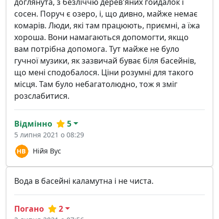
доглянута, з безліччю дерев'яних гойдалок і
сосен. Поруч є озеро, і, що дивно, майже немає
комарів. Люди, які там працюють, приємні, а їжа
хороша. Вони намагаються допомогти, якщо
вам потрібна допомога. Тут майже не було
гучної музики, як зазвичай буває біля басейнів,
що мені сподобалося. Ціни розумні для такого
місця. Там було небагатолюдно, тож я зміг
розслабитися.
Відмінно
5
5 липня 2021 о 08:29
Нійя Вус
Вода в басейні каламутна і не чиста.
Погано
2