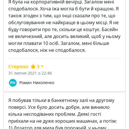
Я була на корпоративній вечірці. Загалом мені
сподобалося. Хоча їжа могла б бути й кращою. Я
також згоден з тим, що інші сказали про те, що
обслуговування не найкраще в цьому місці. Я не
буду говорити про те, скільки це коштує. Басейн
не величезний, але досить великий, щоб у ньому
могли плавати 10 осіб. Загалом, мені більше
сподобалося, ніж не сподобалося.
Стерпно
3
31 липня 2021 о 22:46
Роман Николенко
Я побував тільки в банкетному залі на другому
поверсі. Усе було досить добре, але виникло
кілька несподіваних проблем. Деякі гості
приїхали на не дуже хороших машинах, а потім:
1) Дозатор для мила був порожній, у ньому