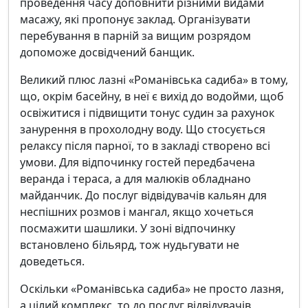
проведення часу доповнити різними видами
масажу, які пропонує заклад. Організувати
перебування в парній за вищим розрядом
допоможе досвідчений банщик.
Великий плюс лазні «Романівська садиба» в тому,
що, окрім басейну, в неї є вихід до водойми, щоб
освіжитися і підвищити тонус судин за рахунок
занурення в прохолодну воду. Що стосується
релаксу після парної, то в закладі створено всі
умови. Для відпочинку гостей передбачена
веранда і тераса, а для малюків обладнано
майданчик. До послуг відвідувачів кальян для
неспішних розмов і мангал, якщо хочеться
посмажити шашлики. У зоні відпочинку
встановлено більярд, тож нудьгувати не
доведеться.
Оскільки «Романівська садиба» не просто лазня,
а цілий комплекс, то до послуг відвідувачів