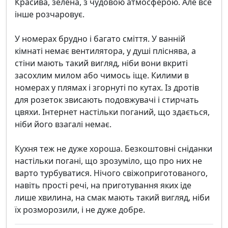
Красива, зелена, з чудовою атмосферою. Але все
інше розчаровує.
У номерах брудно і багато сміття. У ванній
кімнаті немає вентилятора, у душі пліснява, а
стіни мають такий вигляд, ніби вони вкриті
засохлим милом або чимось іще. Килими в
номерах у плямах і згорнуті по кутах. Із дротів
для розеток звисають подовжувачі і стирчать
цвяхи. Інтернет настільки поганий, що здається,
ніби його взагалі немає.
Кухня теж не дуже хороша. Безкоштовні сніданки
настільки погані, що зрозуміло, що про них не
варто турбуватися. Нічого свіжоприготованого,
навіть прості речі, на приготування яких іде
лише хвилина, на смак мають такий вигляд, ніби
їх розморозили, і не дуже добре.