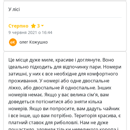
У лісі
Стерпно
3
9 червня 2021 о 16:44
олег Кожушко
Це місце дуже миле, красиве і доглянуте. Воно
ідеально підходить для відпочинку пари. Номери
затишні, у них є все необхідне для комфортного
проживання. У номері або одне двоспальне
ліжко, або двоспальне й односпальне. Інших
номерів немає. Якщо у вас велика сім'я, вам
доведеться потіснитися або зняти кілька
номерів. Якщо ви попросите, вам дадуть чайник
і все інше, що вам потрібно. Територія красива, є
платний ставок для риболовлі. Нам не дуже
пощастило, зловили тільки невеликого коропа і