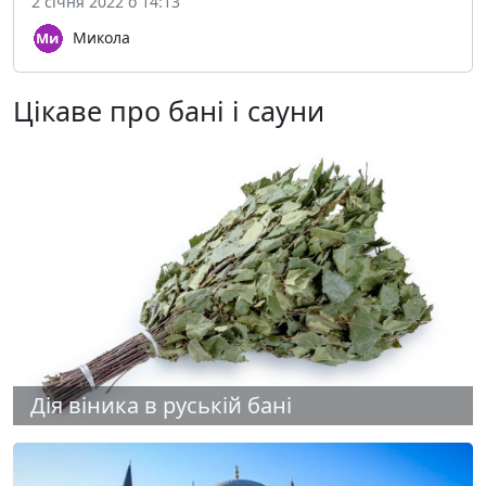
2 січня 2022 о 14:13
Микола
Цікаве про бані і сауни
Дія віника в руській бані