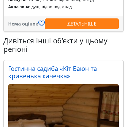
Аква зона:
душ, відро-водоспад
Нема оцінок
ДЕТАЛЬНІШЕ
Дивіться інші об'єкти у цьому
регіоні
Гостинна садиба «Кіт Баюн та
кривенька качечка»