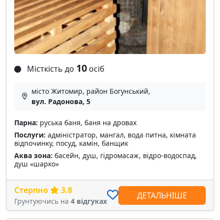
10
Місткість до
осіб
місто Житомир, район Богунський,
вул. Радонова, 5
Парна:
руська баня, баня на дровах
Послуги:
адміністратор, мангал, вода питна, кімната
відпочинку, посуд, камін, банщик
Аква зона:
басейн, душ, гідромасаж, відро-водоспад,
душ «шарко»
Стерпно
3.8
ДЕТАЛЬНІШЕ
Грунтуючись на
4 відгуках