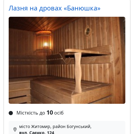
Лазня на дровах «Банюшка»
10
Місткість до
осіб
місто Житомир, район Богунський,
вул. Саєнко, 124