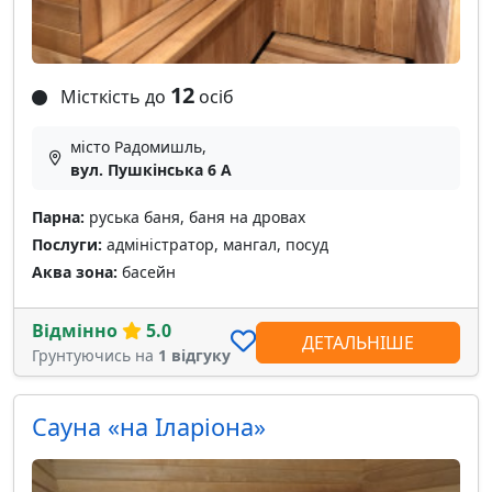
12
Місткість до
осіб
місто Радомишль,
вул. Пушкінська 6 А
Парна:
руська баня, баня на дровах
Послуги:
адміністратор, мангал, посуд
Аква зона:
басейн
Відмінно
5.0
ДЕТАЛЬНІШЕ
Грунтуючись на
1 відгуку
Сауна «на Іларіона»