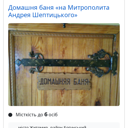
Домашня баня «на Митрополита
Андрея Шептицького»
6
Місткість до
осіб
місто Житомир, район Богунський,