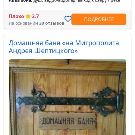
Аква зона:
душ, ведро-водопад, выход к озеру / реке
Плохо
2.7
ПОДРОБНЕЕ
На основании
30 отзывов
Домашняя баня «на Митрополита
Андрея Шептицкого»