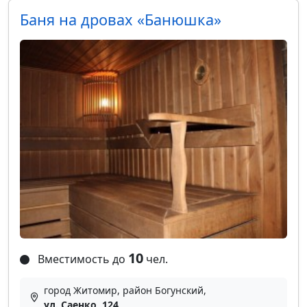
Баня на дровах «Банюшка»
10
Вместимость до
чел.
город Житомир, район Богунский,
ул. Саенко, 124