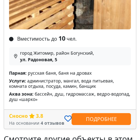
10
Вместимость до
чел.
город Житомир, район Богунский,
ул. Радоновая, 5
Парная:
русская баня, баня на дровах
Услуги:
администратор, мангал, вода питьевая,
комната отдыха, посуда, камин, банщик
Аква зона:
бассейн, душ, гидромассаж, ведро-водопад,
душ «шарко»
Сносно
3.8
ПОДРОБНЕЕ
На основании
4 отзывов
Смотрите другие объекты в этом