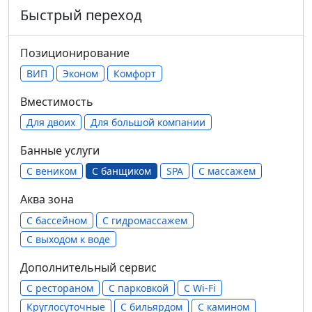
Быстрый переход
Позиционирование
ВИП
Эконом
Комфорт
Вместимость
Для двоих
Для большой компании
Банные услуги
С веником
С банщиком
SPA
С массажем
Аква зона
С бассейном
С гидромассажем
С выходом к воде
Дополнительный сервис
С рестораном
С парковкой
С Wi-Fi
Круглосуточные
С бильярдом
С камином