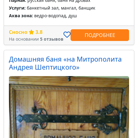
Парная:
русская баня, баня на дровах
Услуги:
банкетный зал, мангал, банщик
Аква зона:
ведро-водопад, душ
Сносно
3.8
ПОДРОБНЕЕ
На основании
5 отзывов
Домашняя баня «на Митрополита
Андрея Шептицкого»