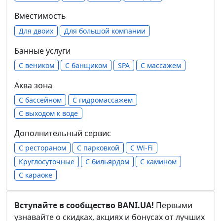
Вместимость
Для двоих
Для большой компании
Банные услуги
С веником
С банщиком
SPA
С массажем
Аква зона
С бассейном
С гидромассажем
С выходом к воде
Дополнительный сервис
С рестораном
С парковкой
С Wi-Fi
Круглосуточные
С бильярдом
С камином
С караоке
Вступайте в сообщество BANI.UA!
Первыми
узнавайте о скидках, акциях и бонусах от лучших