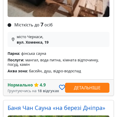
7
Місткість до
осіб
місто Черкаси,
вул. Хоменка, 19
Парна:
фінська сауна
Послуги:
мангал, вода питна, кімната відпочинку,
посуд, камін
Аква зона:
басейн, душ, відро-водоспад
Нормально
4.9
ДЕТАЛЬНІШЕ
Грунтуючись на
18 відгуках
Баня Чан Сауна «на березі Дніпра»