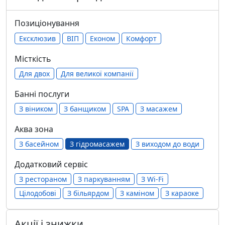
Позиціонування
Ексклюзив
ВІП
Економ
Комфорт
Місткість
Для двох
Для великої компанії
Банні послуги
З віником
З банщиком
SPA
З масажем
Аква зона
З басейном
З гідромасажем
З виходом до води
Додатковий сервіс
З рестораном
З паркуванням
З Wi-Fi
Цілодобові
З більярдом
З каміном
З караоке
Акції і знижки