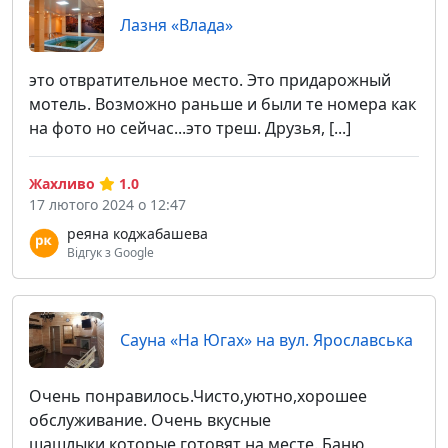
Лазня «Влада»
это отвратительное место. Это придарожный
мотель. Возможно раньше и были те номера как
на фото но сейчас...это треш. Друзья, [...]
Жахливо
1.0
17 лютого 2024 о 12:47
реяна коджабашева
Відгук з Google
Сауна «На Югах» на вул. Ярославська
Очень понравилось.Чисто,уютно,хорошее
обслуживание. Очень вкусные
шашлыки,которые готовят на месте. Баню