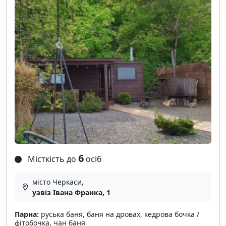
6
Місткість до
осіб
місто Черкаси,
узвіз Івана Франка, 1
Парна:
руська баня, баня на дровах, кедрова бочка /
фітобочка, чан баня