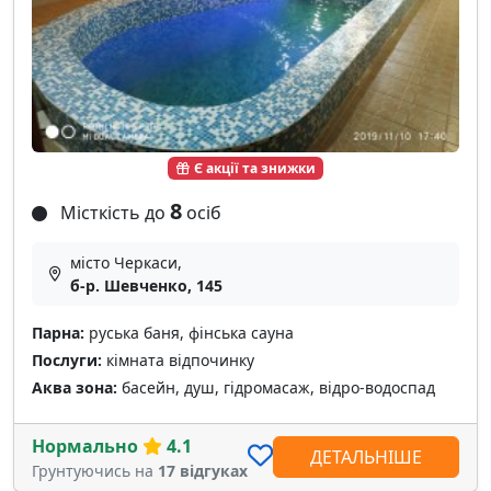
Є акції та знижки
8
Місткість до
осіб
місто Черкаси,
б-р. Шевченко, 145
Парна:
руська баня, фінська сауна
Послуги:
кімната відпочинку
Аква зона:
басейн, душ, гідромасаж, відро-водоспад
Нормально
4.1
ДЕТАЛЬНІШЕ
Грунтуючись на
17 відгуках