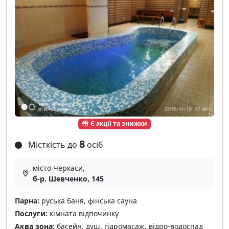
Є акції та знижки
8
Місткість до
осіб
місто Черкаси,
б-р. Шевченко, 145
Парна:
руська баня, фінська сауна
Послуги:
кімната відпочинку
Аква зона:
басейн, душ, гідромасаж, відро-водоспад