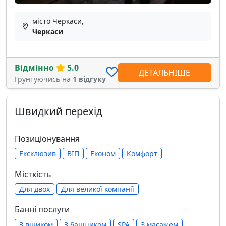
місто Черкаси,
Черкаси
Відмінно
5.0
ДЕТАЛЬНІШЕ
Грунтуючись на
1 відгуку
Швидкий перехід
Позиціонування
Ексклюзив
ВІП
Економ
Комфорт
Місткість
Для двох
Для великої компанії
Банні послуги
З віником
З банщиком
SPA
З масажем