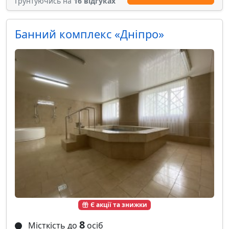
Грунтуючись на
16 відгуках
Банний комплекс «Дніпро»
Є акції та знижки
8
Місткість до
осіб